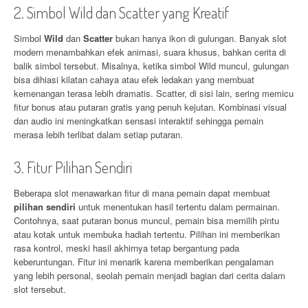
2. Simbol Wild dan Scatter yang Kreatif
Simbol
Wild
dan
Scatter
bukan hanya ikon di gulungan. Banyak slot
modern menambahkan efek animasi, suara khusus, bahkan cerita di
balik simbol tersebut. Misalnya, ketika simbol Wild muncul, gulungan
bisa dihiasi kilatan cahaya atau efek ledakan yang membuat
kemenangan terasa lebih dramatis. Scatter, di sisi lain, sering memicu
fitur bonus atau putaran gratis yang penuh kejutan. Kombinasi visual
dan audio ini meningkatkan sensasi interaktif sehingga pemain
merasa lebih terlibat dalam setiap putaran.
3. Fitur Pilihan Sendiri
Beberapa slot menawarkan fitur di mana pemain dapat membuat
pilihan sendiri
untuk menentukan hasil tertentu dalam permainan.
Contohnya, saat putaran bonus muncul, pemain bisa memilih pintu
atau kotak untuk membuka hadiah tertentu. Pilihan ini memberikan
rasa kontrol, meski hasil akhirnya tetap bergantung pada
keberuntungan. Fitur ini menarik karena memberikan pengalaman
yang lebih personal, seolah pemain menjadi bagian dari cerita dalam
slot tersebut.