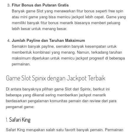
Fitur Bonus dan Putaran Gratis
Banyak game Slot yang menawarkan fitur bonus seperti free spin
atau mini game yang bisa memicu jackpot lebih cepat. Game yang
memiliki banyak fitur bonus menarik biasanya memberi peluang
lebih besar untuk menang besar.
Jumlah Payline dan Taruhan Maksimum
Semakin banyak payline, semakin banyak kesempatan untuk
membentuk kombinasi yang menang. Namun, terkadang taruhan
maksimum diperlukan untuk memicu jackpot progresif di beberapa
permainan.
Game Slot Spinix dengan Jackpot Terbaik
Di antara banyaknya pilihan game Slot dari Spinix, berikut ini
beberapa yang dikenal sering memberikan jackpot menarik
berdasarkan pengalaman komunitas pemain dan review dari para
pengamat game:
1.
Safari King
Safari King merupakan salah satu favorit banyak pemain. Permainan