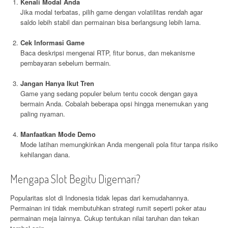
Kenali Modal Anda
Jika modal terbatas, pilih game dengan volatilitas rendah agar
saldo lebih stabil dan permainan bisa berlangsung lebih lama.
Cek Informasi Game
Baca deskripsi mengenai RTP, fitur bonus, dan mekanisme
pembayaran sebelum bermain.
Jangan Hanya Ikut Tren
Game yang sedang populer belum tentu cocok dengan gaya
bermain Anda. Cobalah beberapa opsi hingga menemukan yang
paling nyaman.
Manfaatkan Mode Demo
Mode latihan memungkinkan Anda mengenali pola fitur tanpa risiko
kehilangan dana.
Mengapa Slot Begitu Digemari?
Popularitas slot di Indonesia tidak lepas dari kemudahannya.
Permainan ini tidak membutuhkan strategi rumit seperti poker atau
permainan meja lainnya. Cukup tentukan nilai taruhan dan tekan