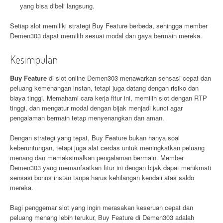
yang bisa dibeli langsung.
Setiap slot memiliki strategi Buy Feature berbeda, sehingga member
Demen303 dapat memilih sesuai modal dan gaya bermain mereka.
Kesimpulan
Buy Feature
di slot online Demen303 menawarkan sensasi cepat dan
peluang kemenangan instan, tetapi juga datang dengan risiko dan
biaya tinggi. Memahami cara kerja fitur ini, memilih slot dengan RTP
tinggi, dan mengatur modal dengan bijak menjadi kunci agar
pengalaman bermain tetap menyenangkan dan aman.
Dengan strategi yang tepat, Buy Feature bukan hanya soal
keberuntungan, tetapi juga alat cerdas untuk meningkatkan peluang
menang dan memaksimalkan pengalaman bermain. Member
Demen303 yang memanfaatkan fitur ini dengan bijak dapat menikmati
sensasi bonus instan tanpa harus kehilangan kendali atas saldo
mereka.
Bagi penggemar slot yang ingin merasakan keseruan cepat dan
peluang menang lebih terukur, Buy Feature di Demen303 adalah