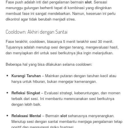
Fase push adalah inti dari pengalaman bermain
slot
. Sensasi
menunggu gulungan berhenti tepat di kombinasi yang diinginkan
membuat fase ini sangat mendebarkan. Namun, keseruan ini perlu
dikontrol agar tidak berubah menjadi stres.
Cooldown: Akhiri dengan Santai
Fase terakhir, cooldown, biasanya 5 menit terakhir sesi 30 menit.
Tujuannya adalah menutup sesi dengan tenang, mengevaluasi hasil,
dan menyiapkan diri untuk sesi berikutnya jika ingin melanjutkan.
Beberapa hal yang bisa dilakukan selama cooldown:
Kurangi Taruhan
– Mainkan putaran dengan taruhan kecil atau
hanya untuk hiburan, bukan mengejar kemenangan.
Refleksi Singkat
– Evaluasi strategi, keberuntungan, dan momen
terbaik dari sesi. Ini membantu merencanakan sesi berikutnya
dengan lebih baik.
Relaksasi Mental
– Bermain
slot
seharusnya menyenangkan.
Menutup sesi dengan santai membantu menjaga pengalaman tetap
positif dan mengurangi risiko frustrasi.