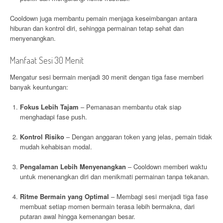
Cooldown juga membantu pemain menjaga keseimbangan antara
hiburan dan kontrol diri, sehingga permainan tetap sehat dan
menyenangkan.
Manfaat Sesi 30 Menit
Mengatur sesi bermain menjadi 30 menit dengan tiga fase memberi
banyak keuntungan:
Fokus Lebih Tajam
– Pemanasan membantu otak siap
menghadapi fase push.
Kontrol Risiko
– Dengan anggaran token yang jelas, pemain tidak
mudah kehabisan modal.
Pengalaman Lebih Menyenangkan
– Cooldown memberi waktu
untuk menenangkan diri dan menikmati permainan tanpa tekanan.
Ritme Bermain yang Optimal
– Membagi sesi menjadi tiga fase
membuat setiap momen bermain terasa lebih bermakna, dari
putaran awal hingga kemenangan besar.