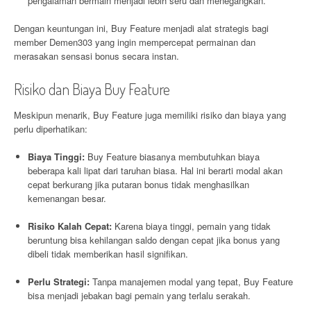
pengalaman bermain menjadi lebih seru dan menegangkan.
Dengan keuntungan ini, Buy Feature menjadi alat strategis bagi
member Demen303 yang ingin mempercepat permainan dan
merasakan sensasi bonus secara instan.
Risiko dan Biaya Buy Feature
Meskipun menarik, Buy Feature juga memiliki risiko dan biaya yang
perlu diperhatikan:
Biaya Tinggi:
Buy Feature biasanya membutuhkan biaya
beberapa kali lipat dari taruhan biasa. Hal ini berarti modal akan
cepat berkurang jika putaran bonus tidak menghasilkan
kemenangan besar.
Risiko Kalah Cepat:
Karena biaya tinggi, pemain yang tidak
beruntung bisa kehilangan saldo dengan cepat jika bonus yang
dibeli tidak memberikan hasil signifikan.
Perlu Strategi:
Tanpa manajemen modal yang tepat, Buy Feature
bisa menjadi jebakan bagi pemain yang terlalu serakah.