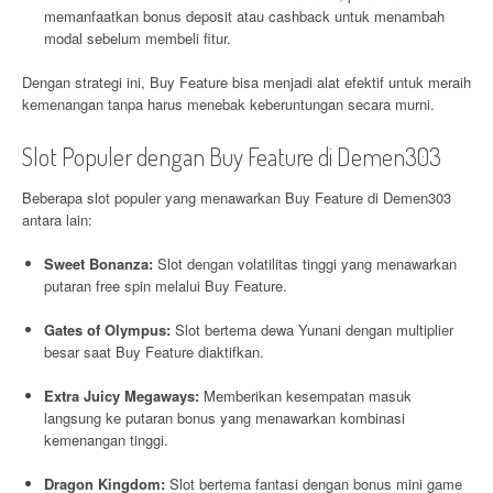
memanfaatkan bonus deposit atau cashback untuk menambah
modal sebelum membeli fitur.
Dengan strategi ini, Buy Feature bisa menjadi alat efektif untuk meraih
kemenangan tanpa harus menebak keberuntungan secara murni.
Slot Populer dengan Buy Feature di Demen303
Beberapa slot populer yang menawarkan Buy Feature di Demen303
antara lain:
Sweet Bonanza:
Slot dengan volatilitas tinggi yang menawarkan
putaran free spin melalui Buy Feature.
Gates of Olympus:
Slot bertema dewa Yunani dengan multiplier
besar saat Buy Feature diaktifkan.
Extra Juicy Megaways:
Memberikan kesempatan masuk
langsung ke putaran bonus yang menawarkan kombinasi
kemenangan tinggi.
Dragon Kingdom:
Slot bertema fantasi dengan bonus mini game