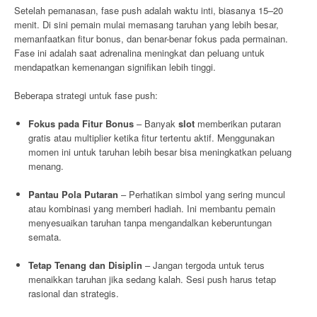
Setelah pemanasan, fase push adalah waktu inti, biasanya 15–20
menit. Di sini pemain mulai memasang taruhan yang lebih besar,
memanfaatkan fitur bonus, dan benar-benar fokus pada permainan.
Fase ini adalah saat adrenalina meningkat dan peluang untuk
mendapatkan kemenangan signifikan lebih tinggi.
Beberapa strategi untuk fase push:
Fokus pada Fitur Bonus
– Banyak
slot
memberikan putaran
gratis atau multiplier ketika fitur tertentu aktif. Menggunakan
momen ini untuk taruhan lebih besar bisa meningkatkan peluang
menang.
Pantau Pola Putaran
– Perhatikan simbol yang sering muncul
atau kombinasi yang memberi hadiah. Ini membantu pemain
menyesuaikan taruhan tanpa mengandalkan keberuntungan
semata.
Tetap Tenang dan Disiplin
– Jangan tergoda untuk terus
menaikkan taruhan jika sedang kalah. Sesi push harus tetap
rasional dan strategis.