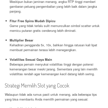
Meskipun bukan jaminan menang, angka RTP tinggi memberi
gambaran peluang pengembalian yang lebih baik dalam jangka
panjang.
Fitur Free Spins Mudah Dipicu
Game yang tidak terlalu sulit memunculkan simbol scatter untuk
memicu putaran gratis cenderung lebih diminati.
Multiplier Besar
Kehadiran pengganda 5x, 10x, bahkan hingga ratusan kali lipat
membuat permainan terasa lebih menegangkan.
Volatilitas Sesuai Gaya Main
Beberapa pemain menyukai volatilitas tinggi dengan potensi
kemenangan besar meski jarang. Sementara yang lain memilih
volatilitas rendah agar kemenangan kecil datang lebih sering.
Strategi Memilih Slot yang Cocok
Walaupun tidak ada rumus pasti untuk menang, ada beberapa tips
yang bisa membantu Anda memilih permainan yang sesuai: