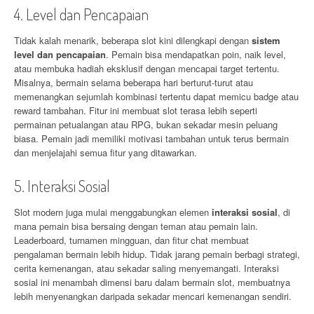
4. Level dan Pencapaian
Tidak kalah menarik, beberapa slot kini dilengkapi dengan
sistem
level dan pencapaian
. Pemain bisa mendapatkan poin, naik level,
atau membuka hadiah eksklusif dengan mencapai target tertentu.
Misalnya, bermain selama beberapa hari berturut-turut atau
memenangkan sejumlah kombinasi tertentu dapat memicu badge atau
reward tambahan. Fitur ini membuat slot terasa lebih seperti
permainan petualangan atau RPG, bukan sekadar mesin peluang
biasa. Pemain jadi memiliki motivasi tambahan untuk terus bermain
dan menjelajahi semua fitur yang ditawarkan.
5. Interaksi Sosial
Slot modern juga mulai menggabungkan elemen
interaksi sosial
, di
mana pemain bisa bersaing dengan teman atau pemain lain.
Leaderboard, turnamen mingguan, dan fitur chat membuat
pengalaman bermain lebih hidup. Tidak jarang pemain berbagi strategi,
cerita kemenangan, atau sekadar saling menyemangati. Interaksi
sosial ini menambah dimensi baru dalam bermain slot, membuatnya
lebih menyenangkan daripada sekadar mencari kemenangan sendiri.