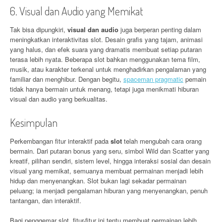
6. Visual dan Audio yang Memikat
Tak bisa dipungkiri,
visual dan audio
juga berperan penting dalam
meningkatkan interaktivitas slot. Desain grafis yang tajam, animasi
yang halus, dan efek suara yang dramatis membuat setiap putaran
terasa lebih nyata. Beberapa slot bahkan menggunakan tema film,
musik, atau karakter terkenal untuk menghadirkan pengalaman yang
familiar dan menghibur. Dengan begitu,
spaceman pragmatic
pemain
tidak hanya bermain untuk menang, tetapi juga menikmati hiburan
visual dan audio yang berkualitas.
Kesimpulan
Perkembangan fitur interaktif pada
slot
telah mengubah cara orang
bermain. Dari putaran bonus yang seru, simbol Wild dan Scatter yang
kreatif, pilihan sendiri, sistem level, hingga interaksi sosial dan desain
visual yang memikat, semuanya membuat permainan menjadi lebih
hidup dan menyenangkan. Slot bukan lagi sekadar permainan
peluang; ia menjadi pengalaman hiburan yang menyenangkan, penuh
tantangan, dan interaktif.
Bagi penggemar slot, fitur-fitur ini tentu membuat permainan lebih