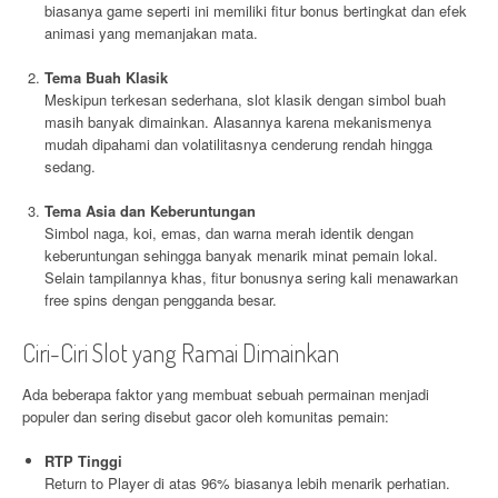
biasanya game seperti ini memiliki fitur bonus bertingkat dan efek
animasi yang memanjakan mata.
Tema Buah Klasik
Meskipun terkesan sederhana, slot klasik dengan simbol buah
masih banyak dimainkan. Alasannya karena mekanismenya
mudah dipahami dan volatilitasnya cenderung rendah hingga
sedang.
Tema Asia dan Keberuntungan
Simbol naga, koi, emas, dan warna merah identik dengan
keberuntungan sehingga banyak menarik minat pemain lokal.
Selain tampilannya khas, fitur bonusnya sering kali menawarkan
free spins dengan pengganda besar.
Ciri-Ciri Slot yang Ramai Dimainkan
Ada beberapa faktor yang membuat sebuah permainan menjadi
populer dan sering disebut gacor oleh komunitas pemain:
RTP Tinggi
Return to Player di atas 96% biasanya lebih menarik perhatian.