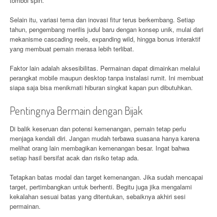
tombol spin.
Selain itu, variasi tema dan inovasi fitur terus berkembang. Setiap
tahun, pengembang merilis judul baru dengan konsep unik, mulai dari
mekanisme cascading reels, expanding wild, hingga bonus interaktif
yang membuat pemain merasa lebih terlibat.
Faktor lain adalah aksesibilitas. Permainan dapat dimainkan melalui
perangkat mobile maupun desktop tanpa instalasi rumit. Ini membuat
siapa saja bisa menikmati hiburan singkat kapan pun dibutuhkan.
Pentingnya Bermain dengan Bijak
Di balik keseruan dan potensi kemenangan, pemain tetap perlu
menjaga kendali diri. Jangan mudah terbawa suasana hanya karena
melihat orang lain membagikan kemenangan besar. Ingat bahwa
setiap hasil bersifat acak dan risiko tetap ada.
Tetapkan batas modal dan target kemenangan. Jika sudah mencapai
target, pertimbangkan untuk berhenti. Begitu juga jika mengalami
kekalahan sesuai batas yang ditentukan, sebaiknya akhiri sesi
permainan.