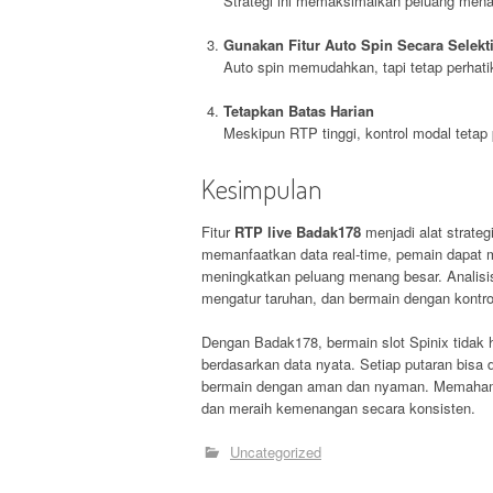
Strategi ini memaksimalkan peluang menang
Gunakan Fitur Auto Spin Secara Selekti
Auto spin memudahkan, tapi tetap perhatik
Tetapkan Batas Harian
Meskipun RTP tinggi, kontrol modal tetap
Kesimpulan
Fitur
RTP live Badak178
menjadi alat strate
memanfaatkan data real-time, pemain dapat
meningkatkan peluang menang besar. Analisi
mengatur taruhan, dan bermain dengan kontrol 
Dengan Badak178, bermain slot Spinix tidak 
berdasarkan data nyata. Setiap putaran bis
bermain dengan aman dan nyaman. Memahami 
dan meraih kemenangan secara konsisten.
Uncategorized