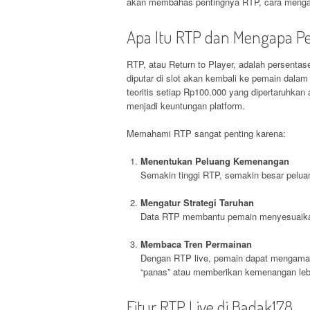
akan membahas pentingnya RTP, cara menganal
Apa Itu RTP dan Mengapa Pe
RTP, atau Return to Player, adalah persentas
diputar di slot akan kembali ke pemain dalam
teoritis setiap Rp100.000 yang dipertaruhk
menjadi keuntungan platform.
Memahami RTP sangat penting karena:
Menentukan Peluang Kemenangan
Semakin tinggi RTP, semakin besar pelua
Mengatur Strategi Taruhan
Data RTP membantu pemain menyesuaikan 
Membaca Tren Permainan
Dengan RTP live, pemain dapat mengamat
“panas” atau memberikan kemenangan lebi
Fitur RTP Live di Badak178