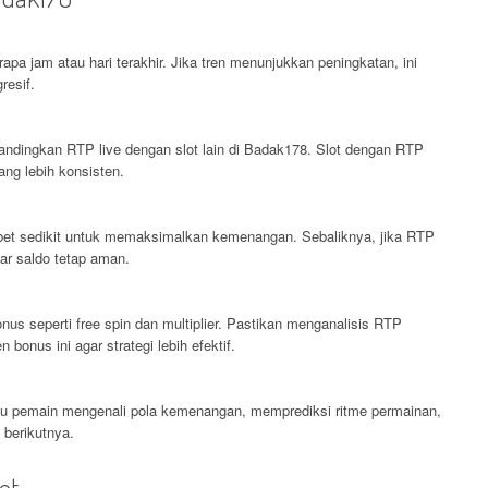
pa jam atau hari terakhir. Jika tren menunjukkan peningkatan, ini
resif.
ndingkan RTP live dengan slot lain di Badak178. Slot dengan RTP
ang lebih konsisten.
bet sedikit untuk memaksimalkan kemenangan. Sebaliknya, jika RTP
ar saldo tetap aman.
onus seperti free spin dan multiplier. Pastikan menganalisis RTP
us ini agar strategi lebih efektif.
u pemain mengenali pola kemenangan, memprediksi ritme permainan,
 berikutnya.
ot