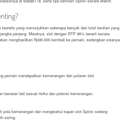
isisnya di Badak178, serta tips bermain Spinix secara efektif.
nting?
e teoretis yang menunjukkan seberapa banyak dari total taruhan yang
 jangka panjang. Misalnya, slot dengan RTP 96% berarti secara
an akan menghasilkan Rp96.000 kembali ke pemain, sedangkan sisanya
ng pemain mendapatkan kemenangan dari putaran slot.
besaran bet sesuai risiko dan potensi kemenangan.
i pola kemenangan dan mengetahui kapan slot Spinix sedang
h sering.