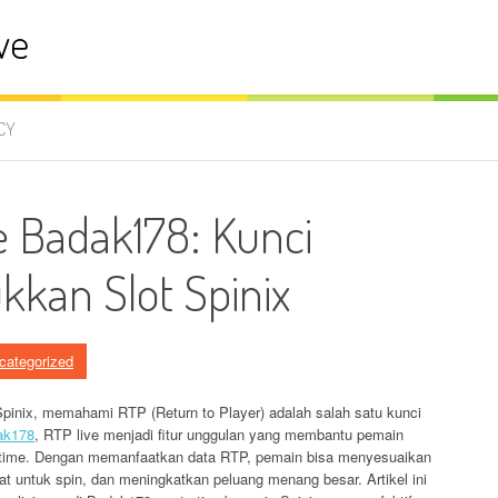
ve
ICY
e Badak178: Kunci
kan Slot Spinix
categorized
Spinix, memahami RTP (Return to Player) adalah salah satu kunci
ak178
, RTP live menjadi fitur unggulan yang membantu pemain
-time. Dengan memanfaatkan data RTP, pemain bisa menyesuaikan
at untuk spin, dan meningkatkan peluang menang besar. Artikel ini