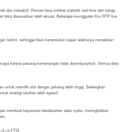
 dan interaktif. Pemain bisa melihat statistik real-time dari setiap
han bisa disesuaikan lebih akurat. Beberapa keunggulan fitur RTP live
gan terkini, sehingga bisa menentukan kapan waktunya menaikkan
ercaya karena peluang kemenangan tidak disembunyikan. Semua data
n untuk memilih slot dengan peluang lebih tinggi. Sedangkan
uk strategi taruhan lebih agresif.
dapat membuat keputusan berdasarkan data nyata, meningkatkan
ian.
Badak178