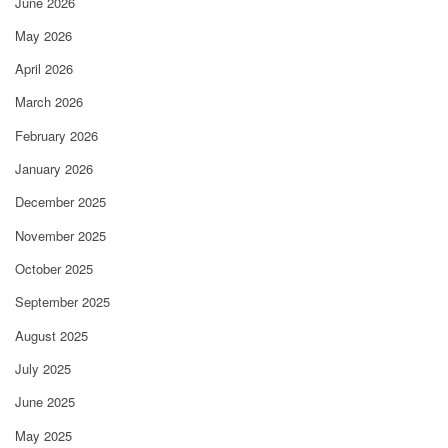
June 2026
May 2026
April 2026
March 2026
February 2026
January 2026
December 2025
November 2025
October 2025
September 2025
August 2025
July 2025
June 2025
May 2025