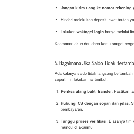
Jangan kirim uang ke nomor rekening 
Hindari melakukan deposit lewat tautan yan
Lakukan
waktogel login
hanya melalui lin
Keamanan akun dan dana kamu sangat bergan
5. Bagaimana Jika Saldo Tidak Bertamb
Ada kalanya saldo tidak langsung bertamba
seperti ini, lakukan hal berikut:
Periksa ulang bukti transfer.
Pastikan ta
Hubungi CS dengan sopan dan jelas.
Se
pembayaran.
Tunggu proses verifikasi.
Biasanya tim 
muncul di akunmu.