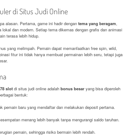
ler di Situs Judi Online
apa alasan. Pertama, game ini hadir dengan
tema yang beragam
,
ya lokal dan modern. Setiap tema dikemas dengan grafis dan animasi
in terasa lebih hidup.
onus yang melimpah. Pemain dapat memanfaatkan free spin, wild,
mbinasi fitur ini tidak hanya membuat permainan lebih seru, tetapi juga
sar.
ama
78 slot
di situs judi online adalah
bonus besar
yang bisa diperoleh
erbagai bentuk:
uk pemain baru yang mendaftar dan melakukan deposit pertama.
 kesempatan menang lebih banyak tanpa mengurangi saldo taruhan.
rugian pemain, sehingga risiko bermain lebih rendah.