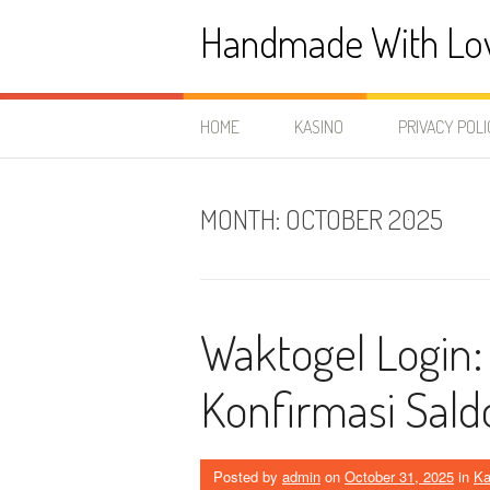
Skip
Handmade With Lo
to
content
HOME
KASINO
PRIVACY POL
MONTH:
OCTOBER 2025
Waktogel Login
Konfirmasi Sald
Posted by
admin
on
October 31, 2025
in
Ka