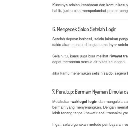
Kuncinya adalah kesabaran dan komunikasi ya
hal itu justru bisa memperlambat proses pen
6. Mengecek Saldo Setelah Login
Setelah deposit berhasil, selalu lakukan pe
saldo akan muncul di bagian atas layar set
Selain itu, kamu juga bisa melihat
riwayat tr
dapat memantau semua aktivitas keuangan — 
Jika kamu menemukan selisih saldo, segera lap
7. Penutup: Bermain Nyaman Dimulai d
Melakukan
waktogel login
dan mengelola sal
bermain yang menyenangkan. Dengan memaham
lebih tenang tanpa khawatir soal transaksi ya
Ingat, selalu gunakan metode pembayaran res