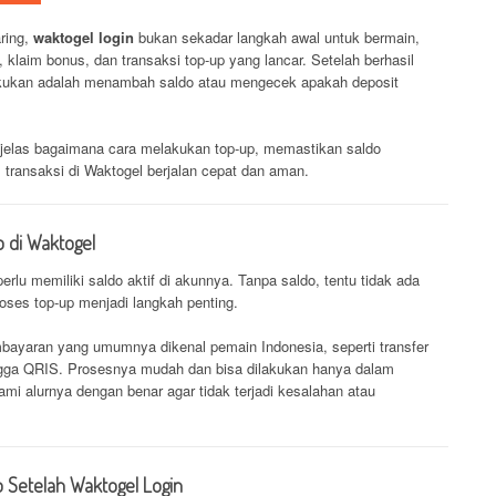
ring,
waktogel login
bukan sekadar langkah awal untuk bermain,
 klaim bonus, dan transaksi top-up yang lancar. Setelah berhasil
lakukan adalah menambah saldo atau mengecek apakah deposit
 jelas bagaimana cara melakukan top-up, memastikan saldo
s transaksi di Waktogel berjalan cepat dan aman.
 di Waktogel
lu memiliki saldo aktif di akunnya. Tanpa saldo, tentu tidak ada
roses top-up menjadi langkah penting.
ayaran yang umumnya dikenal pemain Indonesia, seperti transfer
ingga QRIS. Prosesnya mudah dan bisa dilakukan hanya dalam
i alurnya dengan benar agar tidak terjadi kesalahan atau
 Setelah Waktogel Login