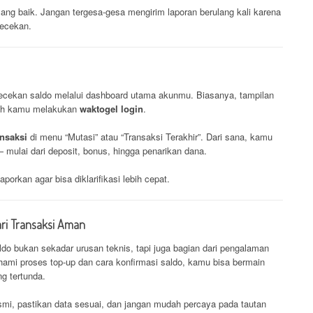
ng baik. Jangan tergesa-gesa mengirim laporan berulang kali karena
gecekan.
ngecekan saldo melalui dashboard utama akunmu. Biasanya, tampilan
elah kamu melakukan
waktogel login
.
ansaksi
di menu “Mutasi” atau “Transaksi Terakhir”. Dari sana, kamu
mulai dari deposit, bonus, hingga penarikan dana.
orkan agar bisa diklarifikasi lebih cepat.
ari Transaksi Aman
do bukan sekadar urusan teknis, tapi juga bagian dari pengalaman
i proses top-up dan cara konfirmasi saldo, kamu bisa bermain
ng tertunda.
mi, pastikan data sesuai, dan jangan mudah percaya pada tautan