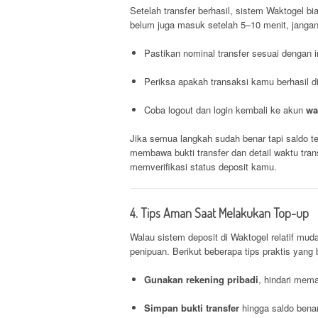
Setelah transfer berhasil, sistem Waktogel 
belum juga masuk setelah 5–10 menit, jangan
Pastikan nominal transfer sesuai dengan in
Periksa apakah transaksi kamu berhasil di 
Coba logout dan login kembali ke akun
wa
Jika semua langkah sudah benar tapi saldo 
membawa bukti transfer dan detail waktu tra
memverifikasi status deposit kamu.
4. Tips Aman Saat Melakukan Top-up
Walau sistem deposit di Waktogel relatif muda
penipuan. Berikut beberapa tips praktis yang
Gunakan rekening pribadi
, hindari mema
Simpan bukti transfer
hingga saldo bena