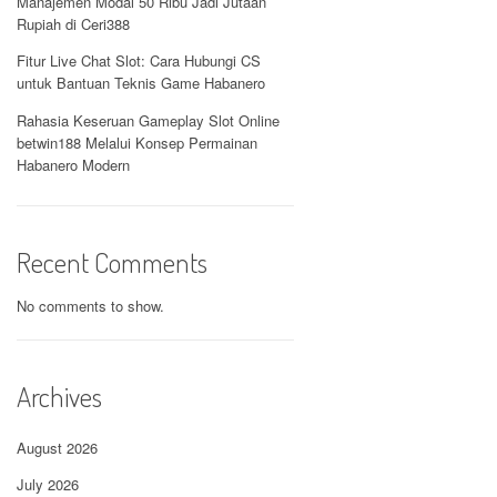
Manajemen Modal 50 Ribu Jadi Jutaan
Rupiah di Ceri388
Fitur Live Chat Slot: Cara Hubungi CS
untuk Bantuan Teknis Game Habanero
Rahasia Keseruan Gameplay Slot Online
betwin188 Melalui Konsep Permainan
Habanero Modern
Recent Comments
No comments to show.
Archives
August 2026
July 2026