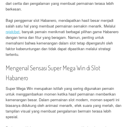
dari cerita dan pengalaman yang membuat permainan terasa lebih
berkesan.
Bagi penggemar slot Habanero, mendapatkan hasil besar menjadi
salah satu hal yang membuat permainan semakin menarik. Melalui
rejekibet
, banyak pemain menikmati berbagai pilihan game Habanero
dengan tema dan fitur yang beragam. Namun, penting untuk
memahami bahwa kemenangan dalam slot tetap dipengaruhi oleh
faktor keberuntungan dan tidak dapat dipastikan melalui strategi
tertentu.
Mengenal Sensasi Super Mega Win di Slot
Habanero
Super Mega Win merupakan istilah yang sering digunakan pemain
untuk menggambarkan momen ketika hasil permainan memberikan
kemenangan besar. Dalam permainan slot modern, momen seperti ini
biasanya didukung oleh animasi menarik, efek suara yang meriah, dan
tampilan visual yang membuat pengalaman bermain terasa lebih
spesial.