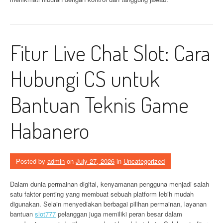
Fitur Live Chat Slot: Cara
Hubungi CS untuk
Bantuan Teknis Game
Habanero
Posted by
admin
on
July 27, 2026
in
Uncategorized
Dalam dunia permainan digital, kenyamanan pengguna menjadi salah
satu faktor penting yang membuat sebuah platform lebih mudah
digunakan. Selain menyediakan berbagai pilihan permainan, layanan
bantuan
slot777
pelanggan juga memiliki peran besar dalam