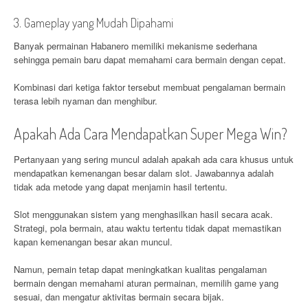
3. Gameplay yang Mudah Dipahami
Banyak permainan Habanero memiliki mekanisme sederhana
sehingga pemain baru dapat memahami cara bermain dengan cepat.
Kombinasi dari ketiga faktor tersebut membuat pengalaman bermain
terasa lebih nyaman dan menghibur.
Apakah Ada Cara Mendapatkan Super Mega Win?
Pertanyaan yang sering muncul adalah apakah ada cara khusus untuk
mendapatkan kemenangan besar dalam slot. Jawabannya adalah
tidak ada metode yang dapat menjamin hasil tertentu.
Slot menggunakan sistem yang menghasilkan hasil secara acak.
Strategi, pola bermain, atau waktu tertentu tidak dapat memastikan
kapan kemenangan besar akan muncul.
Namun, pemain tetap dapat meningkatkan kualitas pengalaman
bermain dengan memahami aturan permainan, memilih game yang
sesuai, dan mengatur aktivitas bermain secara bijak.