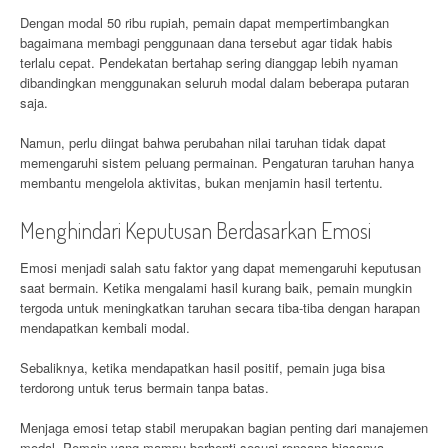
Dengan modal 50 ribu rupiah, pemain dapat mempertimbangkan
bagaimana membagi penggunaan dana tersebut agar tidak habis
terlalu cepat. Pendekatan bertahap sering dianggap lebih nyaman
dibandingkan menggunakan seluruh modal dalam beberapa putaran
saja.
Namun, perlu diingat bahwa perubahan nilai taruhan tidak dapat
memengaruhi sistem peluang permainan. Pengaturan taruhan hanya
membantu mengelola aktivitas, bukan menjamin hasil tertentu.
Menghindari Keputusan Berdasarkan Emosi
Emosi menjadi salah satu faktor yang dapat memengaruhi keputusan
saat bermain. Ketika mengalami hasil kurang baik, pemain mungkin
tergoda untuk meningkatkan taruhan secara tiba-tiba dengan harapan
mendapatkan kembali modal.
Sebaliknya, ketika mendapatkan hasil positif, pemain juga bisa
terdorong untuk terus bermain tanpa batas.
Menjaga emosi tetap stabil merupakan bagian penting dari manajemen
modal. Pemain yang mampu berhenti sesuai rencana biasanya