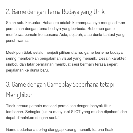
2. Game dengan Tema Budaya yang Unik
Salah satu kekuatan Habanero adalah kemampuannya menghadirkan
permainan dengan tema budaya yang berbeda. Beberapa game
membawa pemain ke suasana Asia, sejarah, atau dunia fantasi yang
penuh warna.
Meskipun tidak selalu menjadi pilihan utama, game bertema budaya
sering memberikan pengalaman visual yang menarik. Desain karakter,
simbol, dan latar permainan membuat sesi bermain terasa seperti
perjalanan ke dunia baru.
3. Game dengan Gameplay Sederhana tetapi
Menghibur
Tidak semua pemain mencari permainan dengan banyak fitur
tambahan. Sebagian justru menyukai SLOT yang mudah dipahami dan
dapat dimainkan dengan santai.
Game sederhana sering dianggap kurang menarik karena tidak