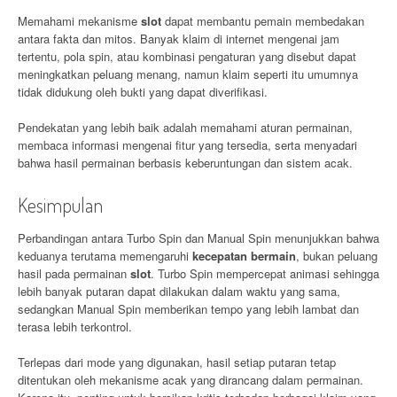
Memahami mekanisme
slot
dapat membantu pemain membedakan
antara fakta dan mitos. Banyak klaim di internet mengenai jam
tertentu, pola spin, atau kombinasi pengaturan yang disebut dapat
meningkatkan peluang menang, namun klaim seperti itu umumnya
tidak didukung oleh bukti yang dapat diverifikasi.
Pendekatan yang lebih baik adalah memahami aturan permainan,
membaca informasi mengenai fitur yang tersedia, serta menyadari
bahwa hasil permainan berbasis keberuntungan dan sistem acak.
Kesimpulan
Perbandingan antara Turbo Spin dan Manual Spin menunjukkan bahwa
keduanya terutama memengaruhi
kecepatan bermain
, bukan peluang
hasil pada permainan
slot
. Turbo Spin mempercepat animasi sehingga
lebih banyak putaran dapat dilakukan dalam waktu yang sama,
sedangkan Manual Spin memberikan tempo yang lebih lambat dan
terasa lebih terkontrol.
Terlepas dari mode yang digunakan, hasil setiap putaran tetap
ditentukan oleh mekanisme acak yang dirancang dalam permainan.