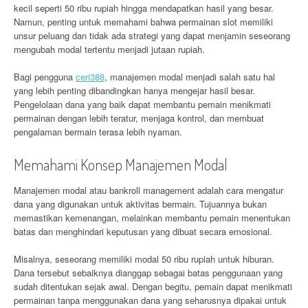
kecil seperti 50 ribu rupiah hingga mendapatkan hasil yang besar.
Namun, penting untuk memahami bahwa permainan slot memiliki
unsur peluang dan tidak ada strategi yang dapat menjamin seseorang
mengubah modal tertentu menjadi jutaan rupiah.
Bagi pengguna
ceri388
, manajemen modal menjadi salah satu hal
yang lebih penting dibandingkan hanya mengejar hasil besar.
Pengelolaan dana yang baik dapat membantu pemain menikmati
permainan dengan lebih teratur, menjaga kontrol, dan membuat
pengalaman bermain terasa lebih nyaman.
Memahami Konsep Manajemen Modal
Manajemen modal atau bankroll management adalah cara mengatur
dana yang digunakan untuk aktivitas bermain. Tujuannya bukan
memastikan kemenangan, melainkan membantu pemain menentukan
batas dan menghindari keputusan yang dibuat secara emosional.
Misalnya, seseorang memiliki modal 50 ribu rupiah untuk hiburan.
Dana tersebut sebaiknya dianggap sebagai batas penggunaan yang
sudah ditentukan sejak awal. Dengan begitu, pemain dapat menikmati
permainan tanpa menggunakan dana yang seharusnya dipakai untuk