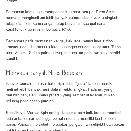
Permainan kedua juga memperlihatkan hasil serupa. Turbo Spin
memang menghasilkan lebih banyak putaran dalam waktu singkat,
tetapi distribusi kemenangan tetap bervariasi sebagaimana
karakteristik permainan berbasis RNG.
Sementara pada permainan ketiga, frekuensi munculnya simbol
khusus juga tidak menunjukkan hubungan dengan pengaturan Turbo
atau Manual. Setiap putaran tetap merupakan peristiwa yang berdiri
sendiri.
Mengapa Banyak Mitos Beredar?
Banyak pemain merasa Turbo Spin lebih “gacor” karena mereka
melihat lebih banyak hasil dalam waktu singkat. Padahal, yang
berubah hanyalah jumlah putaran yang sempat dilakukan, bukan
peluang pada setiap putaran.
Sebaliknya, Manual Spin sering dianggap lebih baik karena memberi
jeda antarputaran sehingga pemain merasa memiliki kontrol lebih
besar. Perasaan tersebut merupakan pengalaman subjektif dan bukan
bukti bahwa hasil permainan berubah.