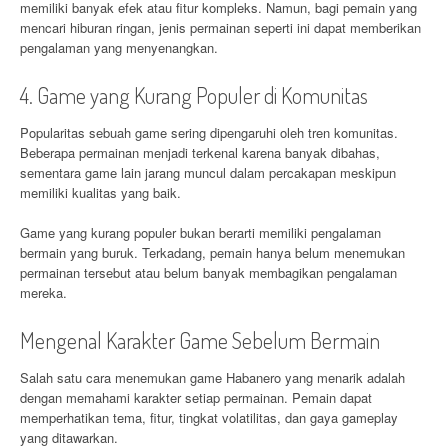
memiliki banyak efek atau fitur kompleks. Namun, bagi pemain yang
mencari hiburan ringan, jenis permainan seperti ini dapat memberikan
pengalaman yang menyenangkan.
4. Game yang Kurang Populer di Komunitas
Popularitas sebuah game sering dipengaruhi oleh tren komunitas.
Beberapa permainan menjadi terkenal karena banyak dibahas,
sementara game lain jarang muncul dalam percakapan meskipun
memiliki kualitas yang baik.
Game yang kurang populer bukan berarti memiliki pengalaman
bermain yang buruk. Terkadang, pemain hanya belum menemukan
permainan tersebut atau belum banyak membagikan pengalaman
mereka.
Mengenal Karakter Game Sebelum Bermain
Salah satu cara menemukan game Habanero yang menarik adalah
dengan memahami karakter setiap permainan. Pemain dapat
memperhatikan tema, fitur, tingkat volatilitas, dan gaya gameplay
yang ditawarkan.