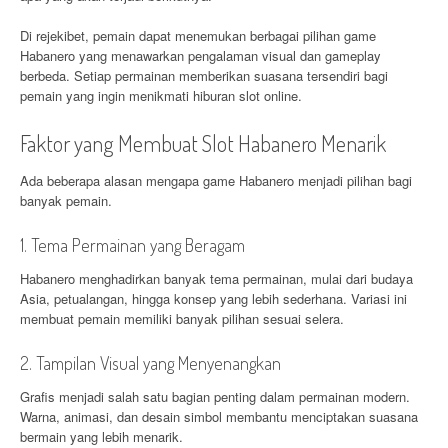
Di rejekibet, pemain dapat menemukan berbagai pilihan game
Habanero yang menawarkan pengalaman visual dan gameplay
berbeda. Setiap permainan memberikan suasana tersendiri bagi
pemain yang ingin menikmati hiburan slot online.
Faktor yang Membuat Slot Habanero Menarik
Ada beberapa alasan mengapa game Habanero menjadi pilihan bagi
banyak pemain.
1. Tema Permainan yang Beragam
Habanero menghadirkan banyak tema permainan, mulai dari budaya
Asia, petualangan, hingga konsep yang lebih sederhana. Variasi ini
membuat pemain memiliki banyak pilihan sesuai selera.
2. Tampilan Visual yang Menyenangkan
Grafis menjadi salah satu bagian penting dalam permainan modern.
Warna, animasi, dan desain simbol membantu menciptakan suasana
bermain yang lebih menarik.