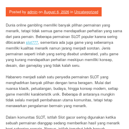
Posted by
admin
on
August 6, 2026
in
Uncategorized
Dunia online gambling memiliki banyak pilihan permainan yang
menarik, tetapi tidak semua game mendapatkan perhatian yang sama
dari para pemain. Beberapa permainan SLOT populer karena sering
dibicarakan
slot777
, sementara ada juga game yang sebenarnya
memiliki kualitas menarik namun jarang menjadi sorotan. Jenis
permainan seperti inilah yang sering disebut underrated, yaitu game
yang kurang mendapatkan perhatian meskipun memiliki konsep,
desain, dan gameplay yang tidak kalah seru.
Habanero menjadi salah satu penyedia permainan SLOT yang
menghadirkan banyak pilihan dengan tema beragam. Mulai dari
nuansa klasik, petualangan, budaya, hingga konsep modern, setiap
game memiliki karakteristik unik. Beberapa di antaranya mungkin
tidak selalu menjadi pembahasan utama komunitas, tetapi tetap
menawarkan pengalaman bermain yang menarik.
Dalam komunitas SLOT, istilah Slot gacor sering digunakan ketika
sebuah permainan dianggap sedang memberikan hasil yang menarik
bagi sebagian pemain. Namun, istilah tersebut lebih banyak