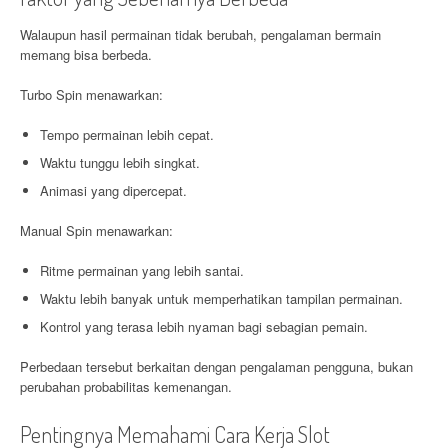
Walaupun hasil permainan tidak berubah, pengalaman bermain
memang bisa berbeda.
Turbo Spin menawarkan:
Tempo permainan lebih cepat.
Waktu tunggu lebih singkat.
Animasi yang dipercepat.
Manual Spin menawarkan:
Ritme permainan yang lebih santai.
Waktu lebih banyak untuk memperhatikan tampilan permainan.
Kontrol yang terasa lebih nyaman bagi sebagian pemain.
Perbedaan tersebut berkaitan dengan pengalaman pengguna, bukan
perubahan probabilitas kemenangan.
Pentingnya Memahami Cara Kerja Slot