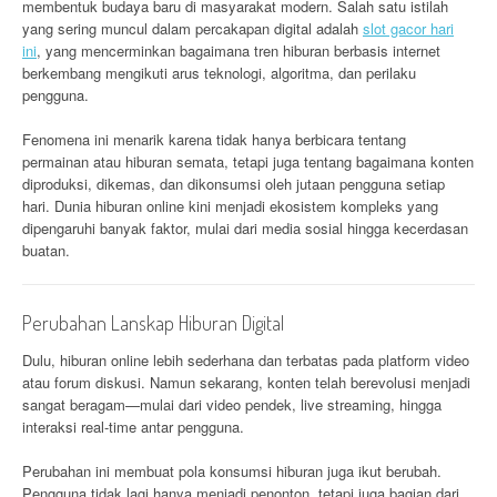
membentuk budaya baru di masyarakat modern. Salah satu istilah
yang sering muncul dalam percakapan digital adalah
slot gacor hari
ini
, yang mencerminkan bagaimana tren hiburan berbasis internet
berkembang mengikuti arus teknologi, algoritma, dan perilaku
pengguna.
Fenomena ini menarik karena tidak hanya berbicara tentang
permainan atau hiburan semata, tetapi juga tentang bagaimana konten
diproduksi, dikemas, dan dikonsumsi oleh jutaan pengguna setiap
hari. Dunia hiburan online kini menjadi ekosistem kompleks yang
dipengaruhi banyak faktor, mulai dari media sosial hingga kecerdasan
buatan.
Perubahan Lanskap Hiburan Digital
Dulu, hiburan online lebih sederhana dan terbatas pada platform video
atau forum diskusi. Namun sekarang, konten telah berevolusi menjadi
sangat beragam—mulai dari video pendek, live streaming, hingga
interaksi real-time antar pengguna.
Perubahan ini membuat pola konsumsi hiburan juga ikut berubah.
Pengguna tidak lagi hanya menjadi penonton, tetapi juga bagian dari