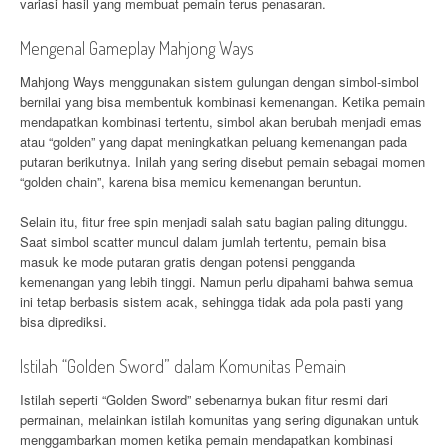
variasi hasil yang membuat pemain terus penasaran.
Mengenal Gameplay Mahjong Ways
Mahjong Ways menggunakan sistem gulungan dengan simbol-simbol
bernilai yang bisa membentuk kombinasi kemenangan. Ketika pemain
mendapatkan kombinasi tertentu, simbol akan berubah menjadi emas
atau “golden” yang dapat meningkatkan peluang kemenangan pada
putaran berikutnya. Inilah yang sering disebut pemain sebagai momen
“golden chain”, karena bisa memicu kemenangan beruntun.
Selain itu, fitur free spin menjadi salah satu bagian paling ditunggu.
Saat simbol scatter muncul dalam jumlah tertentu, pemain bisa
masuk ke mode putaran gratis dengan potensi pengganda
kemenangan yang lebih tinggi. Namun perlu dipahami bahwa semua
ini tetap berbasis sistem acak, sehingga tidak ada pola pasti yang
bisa diprediksi.
Istilah “Golden Sword” dalam Komunitas Pemain
Istilah seperti “Golden Sword” sebenarnya bukan fitur resmi dari
permainan, melainkan istilah komunitas yang sering digunakan untuk
menggambarkan momen ketika pemain mendapatkan kombinasi