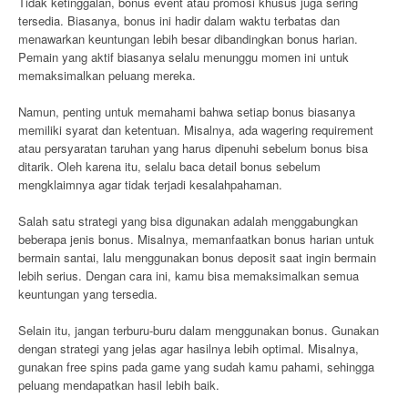
Tidak ketinggalan, bonus event atau promosi khusus juga sering
tersedia. Biasanya, bonus ini hadir dalam waktu terbatas dan
menawarkan keuntungan lebih besar dibandingkan bonus harian.
Pemain yang aktif biasanya selalu menunggu momen ini untuk
memaksimalkan peluang mereka.
Namun, penting untuk memahami bahwa setiap bonus biasanya
memiliki syarat dan ketentuan. Misalnya, ada wagering requirement
atau persyaratan taruhan yang harus dipenuhi sebelum bonus bisa
ditarik. Oleh karena itu, selalu baca detail bonus sebelum
mengklaimnya agar tidak terjadi kesalahpahaman.
Salah satu strategi yang bisa digunakan adalah menggabungkan
beberapa jenis bonus. Misalnya, memanfaatkan bonus harian untuk
bermain santai, lalu menggunakan bonus deposit saat ingin bermain
lebih serius. Dengan cara ini, kamu bisa memaksimalkan semua
keuntungan yang tersedia.
Selain itu, jangan terburu-buru dalam menggunakan bonus. Gunakan
dengan strategi yang jelas agar hasilnya lebih optimal. Misalnya,
gunakan free spins pada game yang sudah kamu pahami, sehingga
peluang mendapatkan hasil lebih baik.