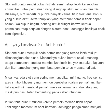
Slot anti buntu sendiri bukan istilah resmi, tetapi lebih ke sebutan
komunitas untuk permainan yang dianggap lebih seru dan dinamis.
Biasanya, slot seperti ini punya banyak variasi fitur, frekuensi bonus
yang cukup aktif, serta tampilan yang membuat pemain tidak cepat
bosan. Walaupun begitu, penting untuk diingat bahwa semua
permainan tetap berjalan dengan sistem acak, sehingga hasilnya tidak
bisa diprediksi.
Apa yang Dimaksud Slot Anti Buntu?
Slot anti buntu merujuk pada permainan yang terasa lebih “hidup”
dibandingkan slot biasa. Maksudnya bukan berarti selalu menang,
tetapi permainan tersebut memberikan lebih banyak interaksi, kejutan,
dan fitur tambahan yang membuat pemain terus merasa terlibat.
Misalnya, ada slot yang sering memunculkan mini game, free spins,
atau simbol khusus yang memicu perubahan dalam permainan. Hal-
hal seperti ini membuat pemain merasa permainan tidak stagnan,
meskipun hasil tetap bergantung pada keberuntungan.
Istilah “anti buntu” muncul karena pemain merasa tidak cepat
kehilangan momentum saat bermain, sehingga pengalaman menjadi