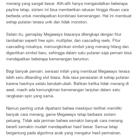
menang yang sangat besar. Alih-alih hanya mengandalkan beberapa
payline tetap, sistem ini bisa memberikan ratusan hingga ribuan cara
berbeda untuk mendapatkan kombinasi kemenangan. Hal ini membuat
setiap putaran terasa unik dan tidak monoton.
Selain itu, gameplay Megaways biasanya dilengkapi dengan fitur
tambahan seperti free spin, multiplier, dan cascading reels. Fitur
cascading misalnya, memungkinkan simbol yang menang hilang dan
digantikan simbol baru, sehingga dalam satu putaran saja pemain bisa
mendapatkan beberapa kemenangan beruntun.
Bagi banyak pemain, sensasi inilah yang membuat Megaways terasa
lebih seru dibanding slot biasa. Ada rasa penasaran di setiap putaran
karena hasilnya selalu berubah-ubah. Bahkan ketika tidak menang di
awal, masih ada kemungkinan kemenangan lanjutan dalam satu
rangkaian spin yang sama.
Namun penting untuk dipahami bahwa meskipun terlihat memiliki
banyak cara menang, game Megaways tetap berbasis sistem
peluang. Tidak ada jaminan bahwa semakin banyak cara menang
berarti semakin mudah mendapatkan hasil besar. Semua tetap
bergantung pada algoritma acak yang mengatur hasil permainan.