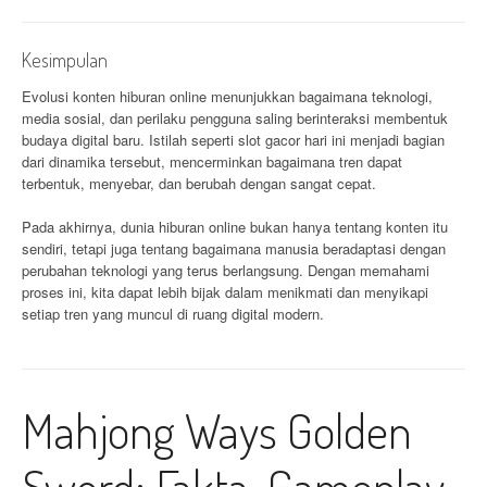
Kesimpulan
Evolusi konten hiburan online menunjukkan bagaimana teknologi,
media sosial, dan perilaku pengguna saling berinteraksi membentuk
budaya digital baru. Istilah seperti slot gacor hari ini menjadi bagian
dari dinamika tersebut, mencerminkan bagaimana tren dapat
terbentuk, menyebar, dan berubah dengan sangat cepat.
Pada akhirnya, dunia hiburan online bukan hanya tentang konten itu
sendiri, tetapi juga tentang bagaimana manusia beradaptasi dengan
perubahan teknologi yang terus berlangsung. Dengan memahami
proses ini, kita dapat lebih bijak dalam menikmati dan menyikapi
setiap tren yang muncul di ruang digital modern.
Mahjong Ways Golden
Sword: Fakta, Gameplay,