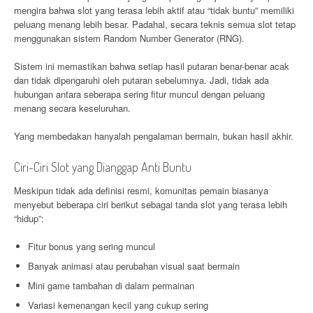
mengira bahwa slot yang terasa lebih aktif atau “tidak buntu” memiliki
peluang menang lebih besar. Padahal, secara teknis semua slot tetap
menggunakan sistem Random Number Generator (RNG).
Sistem ini memastikan bahwa setiap hasil putaran benar-benar acak
dan tidak dipengaruhi oleh putaran sebelumnya. Jadi, tidak ada
hubungan antara seberapa sering fitur muncul dengan peluang
menang secara keseluruhan.
Yang membedakan hanyalah pengalaman bermain, bukan hasil akhir.
Ciri-Ciri Slot yang Dianggap Anti Buntu
Meskipun tidak ada definisi resmi, komunitas pemain biasanya
menyebut beberapa ciri berikut sebagai tanda slot yang terasa lebih
“hidup”:
Fitur bonus yang sering muncul
Banyak animasi atau perubahan visual saat bermain
Mini game tambahan di dalam permainan
Variasi kemenangan kecil yang cukup sering