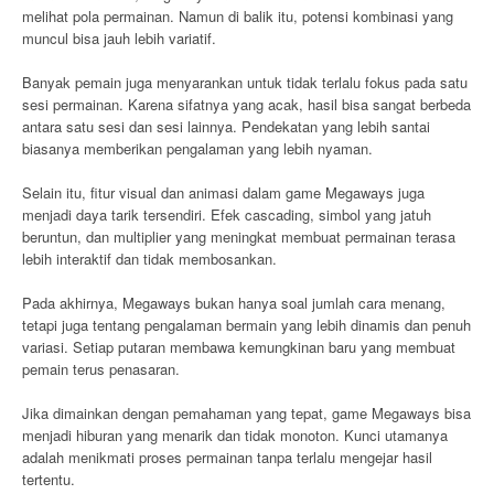
melihat pola permainan. Namun di balik itu, potensi kombinasi yang
muncul bisa jauh lebih variatif.
Banyak pemain juga menyarankan untuk tidak terlalu fokus pada satu
sesi permainan. Karena sifatnya yang acak, hasil bisa sangat berbeda
antara satu sesi dan sesi lainnya. Pendekatan yang lebih santai
biasanya memberikan pengalaman yang lebih nyaman.
Selain itu, fitur visual dan animasi dalam game Megaways juga
menjadi daya tarik tersendiri. Efek cascading, simbol yang jatuh
beruntun, dan multiplier yang meningkat membuat permainan terasa
lebih interaktif dan tidak membosankan.
Pada akhirnya, Megaways bukan hanya soal jumlah cara menang,
tetapi juga tentang pengalaman bermain yang lebih dinamis dan penuh
variasi. Setiap putaran membawa kemungkinan baru yang membuat
pemain terus penasaran.
Jika dimainkan dengan pemahaman yang tepat, game Megaways bisa
menjadi hiburan yang menarik dan tidak monoton. Kunci utamanya
adalah menikmati proses permainan tanpa terlalu mengejar hasil
tertentu.