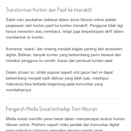
Transformasi Konten dari Pasif ke Interaktif
Salah satu perubahan terbesar dalam dunia hiburan online adalah
pergeseran dari konten pasif ke konten interaktif. Pengguna tidak lagi
hanya menonton atau membaca, tetapi juga berpartisipasi aktif dalam
membentuk isi konten.
Komentar, reaksi, dan sharing menjadi bagian penting dari ekosistem
digital. Bahkan, banyak konten yang berkembang justru berasal dari
interaksi pengguna itu sendiri, bukan dari pembuat konten awal.
Dalam situasi ini, istilah populer seperti slot gacor hari ini dapat
berkembang menjadi topik diskusi yang lebih luas, meskipun
maknanya bisa berbeda tergantung pada komunitas yang
membahasnya.
Pengaruh Media Sosial terhadap Tren Hiburan
Media sosial memiliki peran besar dalam mempercepat evolusi konten
hiburan online. Platform seperti video pendek dan komunitas digital
memungkinkan informasi menyebar dengan sangat cepat.