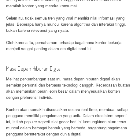
memilah konten yang mereka konsumsi.
Selain itu, tidak semua tren yang viral memiliki nilai informasi yang
jelas. Beberapa hanya muncul karena algoritma dan interaksi tinggi,
bukan karena relevansi yang nyata.
Oleh karena itu, pemahaman terhadap bagaimana konten bekerja
menjadi sangat penting dalam era digital saat ini.
Masa Depan Hiburan Digital
Melihat perkembangan saat ini, masa depan hiburan digital akan
semakin personal dan berbasis teknologi canggih. Kecerdasan buatan
akan memainkan peran lebih besar dalam menyesuaikan konten
dengan preferensi individu.
Konten akan semakin disesuaikan secara real-time, membuat setiap
pengguna memiliki pengalaman yang unik. Dalam ekosistem seperti
ini, istilah populer seperti slot gacor hari ini kemungkinan akan terus
muncul dalam berbagai bentuk yang berbeda, tergantung bagaimana
pengguna berinteraksi dengan dunia digital.