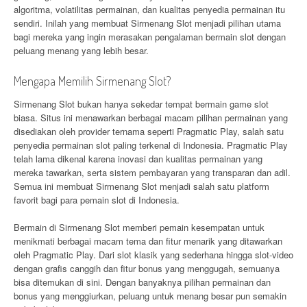
algoritma, volatilitas permainan, dan kualitas penyedia permainan itu
sendiri. Inilah yang membuat Sirmenang Slot menjadi pilihan utama
bagi mereka yang ingin merasakan pengalaman bermain slot dengan
peluang menang yang lebih besar.
Mengapa Memilih Sirmenang Slot?
Sirmenang Slot bukan hanya sekedar tempat bermain game slot
biasa. Situs ini menawarkan berbagai macam pilihan permainan yang
disediakan oleh provider ternama seperti Pragmatic Play, salah satu
penyedia permainan slot paling terkenal di Indonesia. Pragmatic Play
telah lama dikenal karena inovasi dan kualitas permainan yang
mereka tawarkan, serta sistem pembayaran yang transparan dan adil.
Semua ini membuat Sirmenang Slot menjadi salah satu platform
favorit bagi para pemain slot di Indonesia.
Bermain di Sirmenang Slot memberi pemain kesempatan untuk
menikmati berbagai macam tema dan fitur menarik yang ditawarkan
oleh Pragmatic Play. Dari slot klasik yang sederhana hingga slot-video
dengan grafis canggih dan fitur bonus yang menggugah, semuanya
bisa ditemukan di sini. Dengan banyaknya pilihan permainan dan
bonus yang menggiurkan, peluang untuk menang besar pun semakin