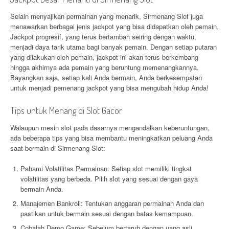
Selain menyajikan permainan yang menarik, Sirmenang Slot juga
menawarkan berbagai jenis jackpot yang bisa didapatkan oleh pemain.
Jackpot progresif, yang terus bertambah seiring dengan waktu,
menjadi daya tarik utama bagi banyak pemain. Dengan setiap putaran
yang dilakukan oleh pemain, jackpot ini akan terus berkembang
hingga akhirnya ada pemain yang beruntung memenangkannya.
Bayangkan saja, setiap kali Anda bermain, Anda berkesempatan
untuk menjadi pemenang jackpot yang bisa mengubah hidup Anda!
Tips untuk Menang di Slot Gacor
Walaupun mesin slot pada dasarnya mengandalkan keberuntungan,
ada beberapa tips yang bisa membantu meningkatkan peluang Anda
saat bermain di Sirmenang Slot:
Pahami Volatilitas Permainan: Setiap slot memiliki tingkat
volatilitas yang berbeda. Pilih slot yang sesuai dengan gaya
bermain Anda.
Manajemen Bankroll: Tentukan anggaran permainan Anda dan
pastikan untuk bermain sesuai dengan batas kemampuan.
Cobalah Demo Game: Sebelum bertaruh dengan uang asli,