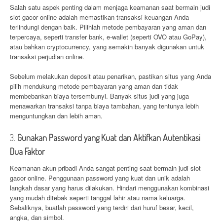
Salah satu aspek penting dalam menjaga keamanan saat bermain judi
slot gacor online adalah memastikan transaksi keuangan Anda
terlindungi dengan baik. Pilihlah metode pembayaran yang aman dan
terpercaya, seperti transfer bank, e-wallet (seperti OVO atau GoPay),
atau bahkan cryptocurrency, yang semakin banyak digunakan untuk
transaksi perjudian online.
Sebelum melakukan deposit atau penarikan, pastikan situs yang Anda
pilih mendukung metode pembayaran yang aman dan tidak
membebankan biaya tersembunyi. Banyak situs judi yang juga
menawarkan transaksi tanpa biaya tambahan, yang tentunya lebih
menguntungkan dan lebih aman.
3.
Gunakan Password yang Kuat dan Aktifkan Autentikasi
Dua Faktor
Keamanan akun pribadi Anda sangat penting saat bermain judi slot
gacor online. Penggunaan password yang kuat dan unik adalah
langkah dasar yang harus dilakukan. Hindari menggunakan kombinasi
yang mudah ditebak seperti tanggal lahir atau nama keluarga.
Sebaliknya, buatlah password yang terdiri dari huruf besar, kecil,
angka, dan simbol.