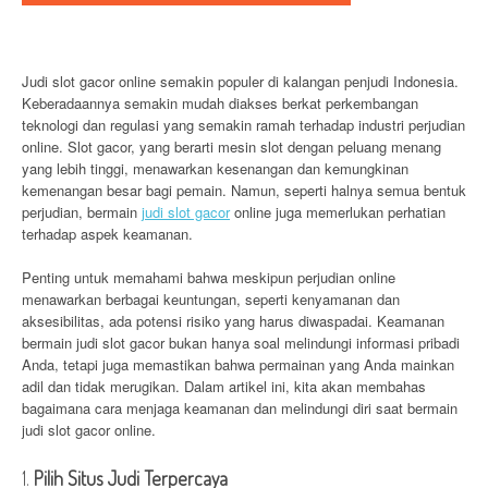
Judi slot gacor online semakin populer di kalangan penjudi Indonesia.
Keberadaannya semakin mudah diakses berkat perkembangan
teknologi dan regulasi yang semakin ramah terhadap industri perjudian
online. Slot gacor, yang berarti mesin slot dengan peluang menang
yang lebih tinggi, menawarkan kesenangan dan kemungkinan
kemenangan besar bagi pemain. Namun, seperti halnya semua bentuk
perjudian, bermain
judi slot gacor
online juga memerlukan perhatian
terhadap aspek keamanan.
Penting untuk memahami bahwa meskipun perjudian online
menawarkan berbagai keuntungan, seperti kenyamanan dan
aksesibilitas, ada potensi risiko yang harus diwaspadai. Keamanan
bermain judi slot gacor bukan hanya soal melindungi informasi pribadi
Anda, tetapi juga memastikan bahwa permainan yang Anda mainkan
adil dan tidak merugikan. Dalam artikel ini, kita akan membahas
bagaimana cara menjaga keamanan dan melindungi diri saat bermain
judi slot gacor online.
1.
Pilih Situs Judi Terpercaya