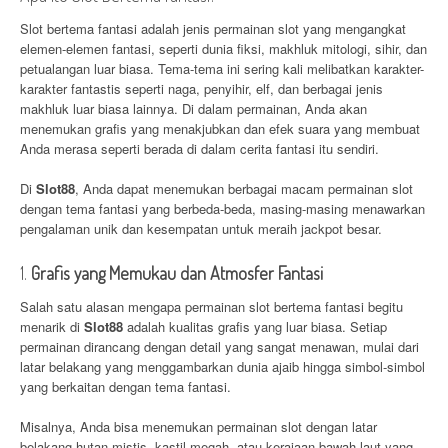
Slot bertema fantasi adalah jenis permainan slot yang mengangkat
elemen-elemen fantasi, seperti dunia fiksi, makhluk mitologi, sihir, dan
petualangan luar biasa. Tema-tema ini sering kali melibatkan karakter-
karakter fantastis seperti naga, penyihir, elf, dan berbagai jenis
makhluk luar biasa lainnya. Di dalam permainan, Anda akan
menemukan grafis yang menakjubkan dan efek suara yang membuat
Anda merasa seperti berada di dalam cerita fantasi itu sendiri.
Di
Slot88
, Anda dapat menemukan berbagai macam permainan slot
dengan tema fantasi yang berbeda-beda, masing-masing menawarkan
pengalaman unik dan kesempatan untuk meraih jackpot besar.
1.
Grafis yang Memukau dan Atmosfer Fantasi
Salah satu alasan mengapa permainan slot bertema fantasi begitu
menarik di
Slot88
adalah kualitas grafis yang luar biasa. Setiap
permainan dirancang dengan detail yang sangat menawan, mulai dari
latar belakang yang menggambarkan dunia ajaib hingga simbol-simbol
yang berkaitan dengan tema fantasi.
Misalnya, Anda bisa menemukan permainan slot dengan latar
belakang hutan mistis, kastil megah, atau kerajaan bawah laut yang