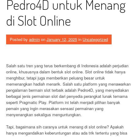
Pedro4D untuk Menang
di Slot Online
Posted by
admin
on
January 12, 2025
in
Uncategorized
Salah satu tren yang terus berkembang di Indonesia adalah perjudian
online, khususnya dalam bentuk slot online. Slot online tidak hanya
menghibur, tetapi juga memberikan peluang besar untuk
memenangkan hadiah menarik. Salah satu platform yang menawarkan
pengalaman bermain slot terbaik adalah Pedro4D, yang menyediakan
berbagai jenis permainan slot dari penyedia perangkat lunak ternama
seperti Pragmatic Play. Platform ini telah menjadi pilihan banyak
pemain yang ingin merasakan sensasi permainan yang
menyenangkan sekaligus menguntungkan.
Tapi, bagaimana sih caranya untuk menang di slot online? Apakah
hanya mengandalkan keberuntungan atau ada trik tertentu yang bisa