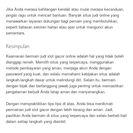
Jika Anda merasa kehilangan kendali atau mulai merasa kecanduan,
jangan ragu untuk mencari bantuan. Banyak situs judi online yang
menawarkan layanan dukungan bagi pemain yang membutuhkan,
seperti batasan setoran harian atau opsi untuk mengunci akun
sementara.
Kesimpulan
Keamanan bermain judi slot gacor online adalah hal yang tidak boleh
dianggap remeh. Memilih situs yang terpercaya, menggunakan
metode pembayaran yang aman, menjaga akun Anda dengan
password yang kuat, dan selalu memahami kebijakan situs adalah
langkah-langkah dasar untuk melindungi diri. Selain itu, bermain
dengan bijak dan bertanggung jawab juga penting untuk memastikan
pengalaman berjudi Anda tetap aman dan menyenangkan.
Dengan mempraktikkan tips-tips di atas, Anda bisa menikmati
permainan judi slot gacor dengan lebih tenang dan aman. Jadi,
pastikan Anda bermain di situs yang terpercaya dan selalu berhati-hati
dalam setiap langkah yang diambil.