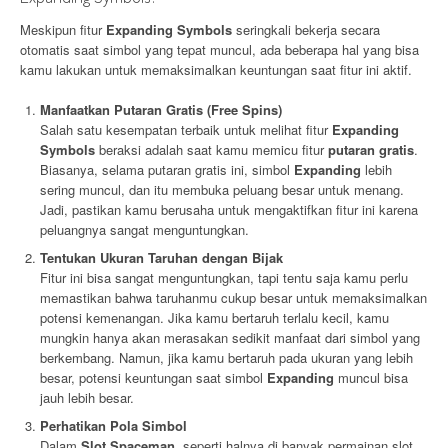
Meskipun fitur
Expanding Symbols
seringkali bekerja secara
otomatis saat simbol yang tepat muncul, ada beberapa hal yang bisa
kamu lakukan untuk memaksimalkan keuntungan saat fitur ini aktif.
Manfaatkan Putaran Gratis (Free Spins)
Salah satu kesempatan terbaik untuk melihat fitur
Expanding
Symbols
beraksi adalah saat kamu memicu fitur
putaran gratis
.
Biasanya, selama putaran gratis ini, simbol
Expanding
lebih
sering muncul, dan itu membuka peluang besar untuk menang.
Jadi, pastikan kamu berusaha untuk mengaktifkan fitur ini karena
peluangnya sangat menguntungkan.
Tentukan Ukuran Taruhan dengan Bijak
Fitur ini bisa sangat menguntungkan, tapi tentu saja kamu perlu
memastikan bahwa taruhanmu cukup besar untuk memaksimalkan
potensi kemenangan. Jika kamu bertaruh terlalu kecil, kamu
mungkin hanya akan merasakan sedikit manfaat dari simbol yang
berkembang. Namun, jika kamu bertaruh pada ukuran yang lebih
besar, potensi keuntungan saat simbol
Expanding
muncul bisa
jauh lebih besar.
Perhatikan Pola Simbol
Dalam
Slot Spaceman
, seperti halnya di banyak permainan slot