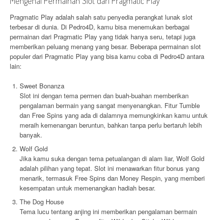
Mengenal Permainan Slot dari Pragmatic Play
Pragmatic Play adalah salah satu penyedia perangkat lunak slot
terbesar di dunia. Di Pedro4D, kamu bisa menemukan berbagai
permainan dari Pragmatic Play yang tidak hanya seru, tetapi juga
memberikan peluang menang yang besar. Beberapa permainan slot
populer dari Pragmatic Play yang bisa kamu coba di Pedro4D antara
lain:
Sweet Bonanza
Slot ini dengan tema permen dan buah-buahan memberikan
pengalaman bermain yang sangat menyenangkan. Fitur Tumble
dan Free Spins yang ada di dalamnya memungkinkan kamu untuk
meraih kemenangan beruntun, bahkan tanpa perlu bertaruh lebih
banyak.
Wolf Gold
Jika kamu suka dengan tema petualangan di alam liar, Wolf Gold
adalah pilihan yang tepat. Slot ini menawarkan fitur bonus yang
menarik, termasuk Free Spins dan Money Respin, yang memberi
kesempatan untuk memenangkan hadiah besar.
The Dog House
Tema lucu tentang anjing ini memberikan pengalaman bermain