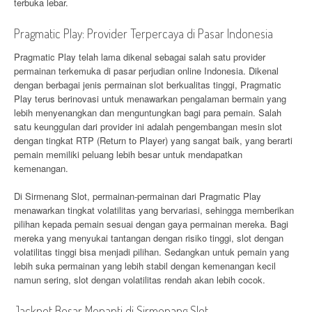
terbuka lebar.
Pragmatic Play: Provider Terpercaya di Pasar Indonesia
Pragmatic Play telah lama dikenal sebagai salah satu provider
permainan terkemuka di pasar perjudian online Indonesia. Dikenal
dengan berbagai jenis permainan slot berkualitas tinggi, Pragmatic
Play terus berinovasi untuk menawarkan pengalaman bermain yang
lebih menyenangkan dan menguntungkan bagi para pemain. Salah
satu keunggulan dari provider ini adalah pengembangan mesin slot
dengan tingkat RTP (Return to Player) yang sangat baik, yang berarti
pemain memiliki peluang lebih besar untuk mendapatkan
kemenangan.
Di Sirmenang Slot, permainan-permainan dari Pragmatic Play
menawarkan tingkat volatilitas yang bervariasi, sehingga memberikan
pilihan kepada pemain sesuai dengan gaya permainan mereka. Bagi
mereka yang menyukai tantangan dengan risiko tinggi, slot dengan
volatilitas tinggi bisa menjadi pilihan. Sedangkan untuk pemain yang
lebih suka permainan yang lebih stabil dengan kemenangan kecil
namun sering, slot dengan volatilitas rendah akan lebih cocok.
Jackpot Besar Menanti di Sirmenang Slot