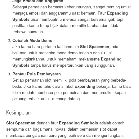
Jaga Emosi dan Anggaran
Sebagai permainan berbasis keberuntungan, sangat penting untuk
menjaga emosi dan anggaranmu saat bermain. Fitur
Expanding
Symbols
bisa membuatmu merasa sangat bersemangat, tapi
pastikan kamu tetap bijak dalam memilih taruhan dan tidak
terbawa suasana.
Cobalah Mode Demo
Jika kamu baru pertama kali bermain
Slot Spaceman
, ada
baiknya untuk mencoba mode demo terlebih dahulu. Ini
memungkinkanmu untuk memahami mekanisme
Expanding
Symbols
tanpa harus mempertaruhkan uang sungguhan.
Pantau Pola Pembayaran
Setiap permainan slot memiliki pola pembayaran yang berbeda-
beda. Jika kamu tahu cara simbol
Expanding
bekerja, kamu bisa
lebih mudah membaca pola permainan dan memprediksi kapan
peluang terbaik untuk menang datang.
Kesimpulan
Slot Spaceman
dengan fitur
Expanding Symbols
adalah contoh
sempurna dari bagaimana inovasi dalam permainan slot dapat
membawa pengalaman baru yang lebih seru dan menguntungkan.