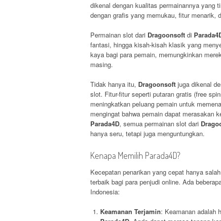
dikenal dengan kualitas permainannya yang ti
dengan grafis yang memukau, fitur menarik, 
Permainan slot dari
Dragoonsoft
di
Parada4
fantasi, hingga kisah-kisah klasik yang men
kaya bagi para pemain, memungkinkan mereka
masing.
Tidak hanya itu,
Dragoonsoft
juga dikenal de
slot. Fitur-fitur seperti putaran gratis (free sp
meningkatkan peluang pemain untuk memenang
mengingat bahwa pemain dapat merasakan kes
Parada4D
, semua permainan slot dari
Drago
hanya seru, tetapi juga menguntungkan.
Kenapa Memilih Parada4D?
Kecepatan penarikan yang cepat hanya salah
terbaik bagi para penjudi online. Ada beberap
Indonesia:
Keamanan Terjamin
: Keamanan adalah ha