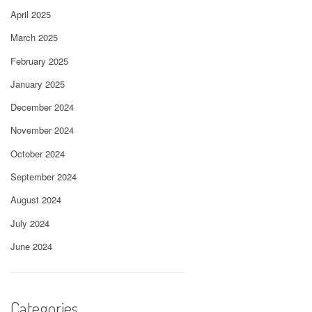
April 2025
March 2025
February 2025
January 2025
December 2024
November 2024
October 2024
September 2024
August 2024
July 2024
June 2024
Categories