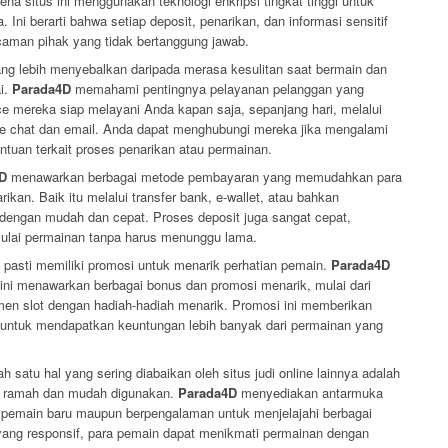
na situs ini menggunakan teknologi enkripsi tingkat tinggi untuk
. Ini berarti bahwa setiap deposit, penarikan, dan informasi sensitif
ncaman pihak yang tidak bertanggung jawab.
ang lebih menyebalkan daripada merasa kesulitan saat bermain dan
i.
Parada4D
memahami pentingnya pelayanan pelanggan yang
ce mereka siap melayani Anda kapan saja, sepanjang hari, melalui
ive chat dan email. Anda dapat menghubungi mereka jika mengalami
tuan terkait proses penarikan atau permainan.
D
menawarkan berbagai metode pembayaran yang memudahkan para
kan. Baik itu melalui transfer bank, e-wallet, atau bahkan
 dengan mudah dan cepat. Proses deposit juga sangat cepat,
lai permainan tanpa harus menunggu lama.
ine pasti memiliki promosi untuk menarik perhatian pemain.
Parada4D
us ini menawarkan berbagai bonus dan promosi menarik, mulai dari
en slot dengan hadiah-hadiah menarik. Promosi ini memberikan
 untuk mendapatkan keuntungan lebih banyak dari permainan yang
ah satu hal yang sering diabaikan oleh situs judi online lainnya adalah
ng ramah dan mudah digunakan.
Parada4D
menyediakan antarmuka
 pemain baru maupun berpengalaman untuk menjelajahi berbagai
yang responsif, para pemain dapat menikmati permainan dengan