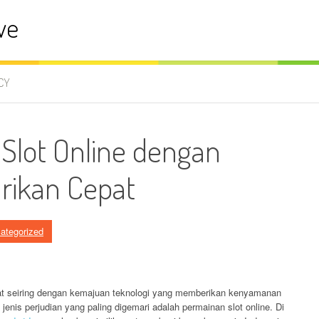
ve
ICY
 Slot Online dengan
rikan Cepat
ategorized
sat seiring dengan kemajuan teknologi yang memberikan kenyamanan
enis perjudian yang paling digemari adalah permainan slot online. Di