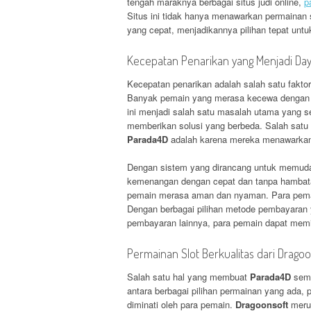
tengah maraknya berbagai situs judi online,
p
Situs ini tidak hanya menawarkan permainan sl
yang cepat, menjadikannya pilihan tepat untuk
Kecepatan Penarikan yang Menjadi Day
Kecepatan penarikan adalah salah satu faktor 
Banyak pemain yang merasa kecewa dengan w
ini menjadi salah satu masalah utama yang s
memberikan solusi yang berbeda. Salah sat
Parada4D
adalah karena mereka menawarkan 
Dengan sistem yang dirancang untuk memud
kemenangan dengan cepat dan tanpa hambatan.
pemain merasa aman dan nyaman. Para pemain 
Dengan berbagai pilihan metode pembayaran ya
pembayaran lainnya, para pemain dapat memi
Permainan Slot Berkualitas dari Drago
Salah satu hal yang membuat
Parada4D
sema
antara berbagai pilihan permainan yang ada, 
diminati oleh para pemain.
Dragoonsoft
merup