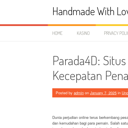
Skip
Handmade With Lo
to
content
HOME
KASINO
PRIVACY POL
Parada4D: Situs
Kecepatan Pena
Posted by
admin
on
January 7, 2025
in
Unc
Dunia perjudian online terus berkembang pe
dan kemudahan bagi para pemain. Salah satu j