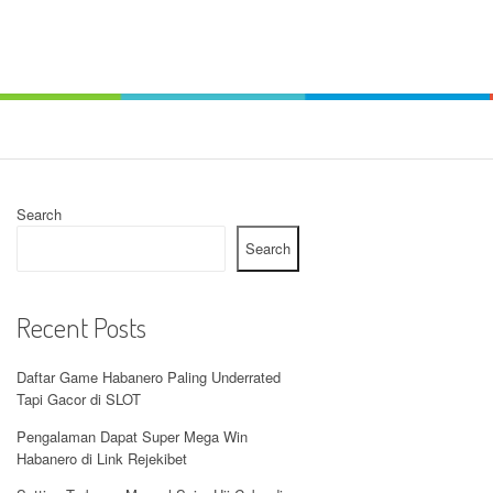
Search
Search
Recent Posts
Daftar Game Habanero Paling Underrated
Tapi Gacor di SLOT
Pengalaman Dapat Super Mega Win
Habanero di Link Rejekibet