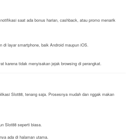
 notifikasi saat ada bonus harian, cashback, atau promo menarik
n di layar smartphone, baik Android maupun iOS.
vat karena tidak menyisakan jejak browsing di perangkat.
likasi Slot88, tenang saja. Prosesnya mudah dan nggak makan
n Slot88 seperti biasa.
anya ada di halaman utama.