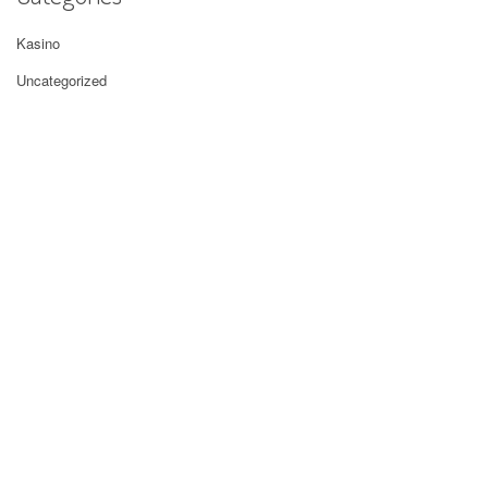
Kasino
Uncategorized