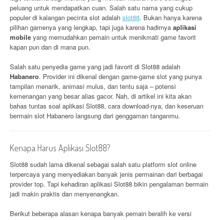
peluang untuk mendapatkan cuan. Salah satu nama yang cukup
populer di kalangan pecinta slot adalah
slot88
. Bukan hanya karena
pilihan gamenya yang lengkap, tapi juga karena hadirnya
aplikasi
mobile
yang memudahkan pemain untuk menikmati game favorit
kapan pun dan di mana pun.
Salah satu penyedia game yang jadi favorit di Slot88 adalah
Habanero
. Provider ini dikenal dengan game-game slot yang punya
tampilan menarik, animasi mulus, dan tentu saja – potensi
kemenangan yang besar alias gacor. Nah, di artikel ini kita akan
bahas tuntas soal aplikasi Slot88, cara download-nya, dan keseruan
bermain slot Habanero langsung dari genggaman tanganmu.
Kenapa Harus Aplikasi Slot88?
Slot88 sudah lama dikenal sebagai salah satu platform slot online
terpercaya yang menyediakan banyak jenis permainan dari berbagai
provider top. Tapi kehadiran aplikasi Slot88 bikin pengalaman bermain
jadi makin praktis dan menyenangkan.
Berikut beberapa alasan kenapa banyak pemain beralih ke versi