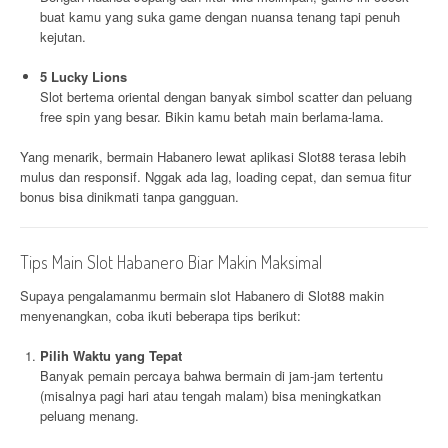
buat kamu yang suka game dengan nuansa tenang tapi penuh
kejutan.
5 Lucky Lions
Slot bertema oriental dengan banyak simbol scatter dan peluang
free spin yang besar. Bikin kamu betah main berlama-lama.
Yang menarik, bermain Habanero lewat aplikasi Slot88 terasa lebih
mulus dan responsif. Nggak ada lag, loading cepat, dan semua fitur
bonus bisa dinikmati tanpa gangguan.
Tips Main Slot Habanero Biar Makin Maksimal
Supaya pengalamanmu bermain slot Habanero di Slot88 makin
menyenangkan, coba ikuti beberapa tips berikut:
Pilih Waktu yang Tepat
Banyak pemain percaya bahwa bermain di jam-jam tertentu
(misalnya pagi hari atau tengah malam) bisa meningkatkan
peluang menang.