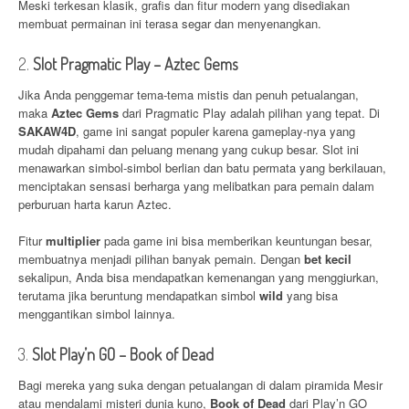
Meski terkesan klasik, grafis dan fitur modern yang disediakan
membuat permainan ini terasa segar dan menyenangkan.
2.
Slot Pragmatic Play – Aztec Gems
Jika Anda penggemar tema-tema mistis dan penuh petualangan,
maka
Aztec Gems
dari Pragmatic Play adalah pilihan yang tepat. Di
SAKAW4D
, game ini sangat populer karena gameplay-nya yang
mudah dipahami dan peluang menang yang cukup besar. Slot ini
menawarkan simbol-simbol berlian dan batu permata yang berkilauan,
menciptakan sensasi berharga yang melibatkan para pemain dalam
perburuan harta karun Aztec.
Fitur
multiplier
pada game ini bisa memberikan keuntungan besar,
membuatnya menjadi pilihan banyak pemain. Dengan
bet kecil
sekalipun, Anda bisa mendapatkan kemenangan yang menggiurkan,
terutama jika beruntung mendapatkan simbol
wild
yang bisa
menggantikan simbol lainnya.
3.
Slot Play’n GO – Book of Dead
Bagi mereka yang suka dengan petualangan di dalam piramida Mesir
atau mendalami misteri dunia kuno,
Book of Dead
dari Play’n GO