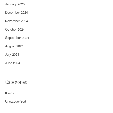
January 2025
December 2024
November 2024
October 2024
September 2024
August 2024
July 2024
June 2024
Categories
Kasino
Uncategorized