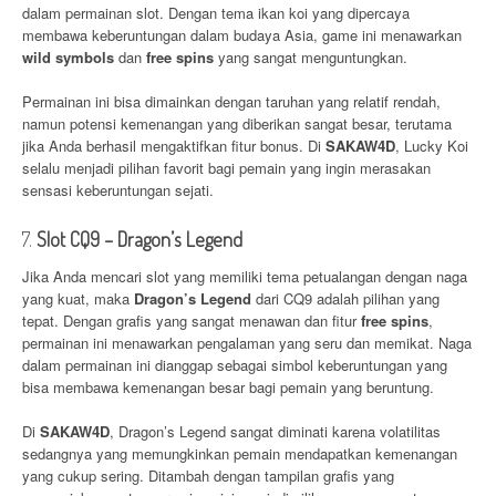
dalam permainan slot. Dengan tema ikan koi yang dipercaya
membawa keberuntungan dalam budaya Asia, game ini menawarkan
wild symbols
dan
free spins
yang sangat menguntungkan.
Permainan ini bisa dimainkan dengan taruhan yang relatif rendah,
namun potensi kemenangan yang diberikan sangat besar, terutama
jika Anda berhasil mengaktifkan fitur bonus. Di
SAKAW4D
, Lucky Koi
selalu menjadi pilihan favorit bagi pemain yang ingin merasakan
sensasi keberuntungan sejati.
7.
Slot CQ9 – Dragon’s Legend
Jika Anda mencari slot yang memiliki tema petualangan dengan naga
yang kuat, maka
Dragon’s Legend
dari CQ9 adalah pilihan yang
tepat. Dengan grafis yang sangat menawan dan fitur
free spins
,
permainan ini menawarkan pengalaman yang seru dan memikat. Naga
dalam permainan ini dianggap sebagai simbol keberuntungan yang
bisa membawa kemenangan besar bagi pemain yang beruntung.
Di
SAKAW4D
, Dragon’s Legend sangat diminati karena volatilitas
sedangnya yang memungkinkan pemain mendapatkan kemenangan
yang cukup sering. Ditambah dengan tampilan grafis yang