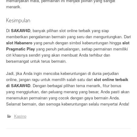
memanjakan mata, permainan ini menjadi pilihan yang sangat
menarik.
Kesimpulan
Di
SAKAW4D
, banyak pilihan slot online terbaik yang siap
memberikan pengalaman bermain yang seru dan menguntungkan. Dari
slot Habanero
yang penuh dengan simbol keberuntungan hingga
slot
Pragmatic Play
yang penuh petualangan, setiap permainan memiliki
ciri khasnya sendiri yang akan membuat Anda terhibur dan
bersemangat untuk terus bermain.
Jadi, jika Anda ingin mencoba keberuntungan di dunia perjudian
online, jangan ragu untuk memilih salah satu dari
slot online terbaik
di SAKAW4D
. Dengan berbagai pilihan tema menarik, fitur bonus
yang menggiurkan, dan peluang menang yang besar, Anda pasti akan
menemukan permainan yang cocok dengan gaya bermain Anda.
Selamat bermain, dan semoga keberuntungan selalu menyertai Anda!
Kasino