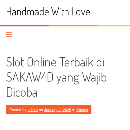
Skip
Handmade With Love
to
content
Slot Online Terbaik di
SAKAW4D yang Wajib
Dicoba
Posted by
admin
on
January 3, 2025
in
Kasino