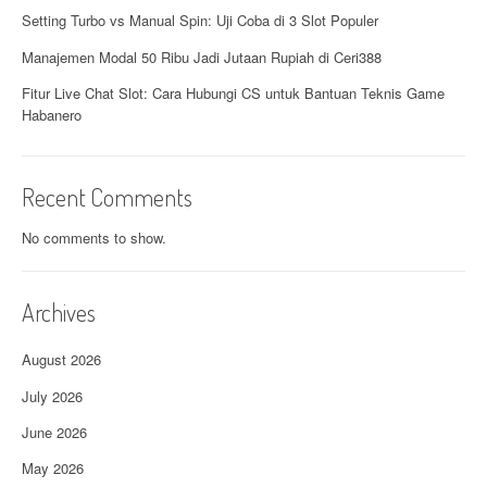
t
Setting Turbo vs Manual Spin: Uji Coba di 3 Slot Populer
i
Manajemen Modal 50 Ribu Jadi Jutaan Rupiah di Ceri388
o
Fitur Live Chat Slot: Cara Hubungi CS untuk Bantuan Teknis Game
n
Habanero
Recent Comments
No comments to show.
Archives
August 2026
July 2026
June 2026
May 2026