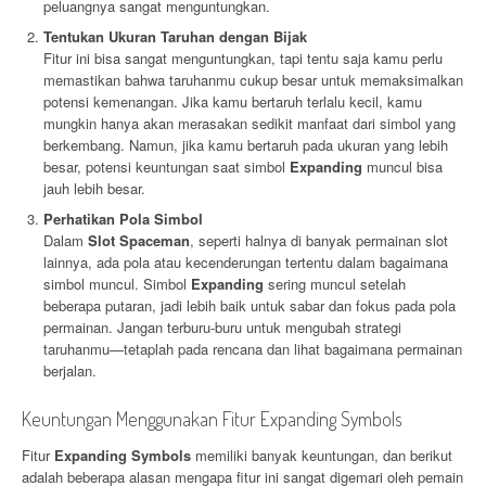
peluangnya sangat menguntungkan.
Tentukan Ukuran Taruhan dengan Bijak
Fitur ini bisa sangat menguntungkan, tapi tentu saja kamu perlu
memastikan bahwa taruhanmu cukup besar untuk memaksimalkan
potensi kemenangan. Jika kamu bertaruh terlalu kecil, kamu
mungkin hanya akan merasakan sedikit manfaat dari simbol yang
berkembang. Namun, jika kamu bertaruh pada ukuran yang lebih
besar, potensi keuntungan saat simbol
Expanding
muncul bisa
jauh lebih besar.
Perhatikan Pola Simbol
Dalam
Slot Spaceman
, seperti halnya di banyak permainan slot
lainnya, ada pola atau kecenderungan tertentu dalam bagaimana
simbol muncul. Simbol
Expanding
sering muncul setelah
beberapa putaran, jadi lebih baik untuk sabar dan fokus pada pola
permainan. Jangan terburu-buru untuk mengubah strategi
taruhanmu—tetaplah pada rencana dan lihat bagaimana permainan
berjalan.
Keuntungan Menggunakan Fitur Expanding Symbols
Fitur
Expanding Symbols
memiliki banyak keuntungan, dan berikut
adalah beberapa alasan mengapa fitur ini sangat digemari oleh pemain