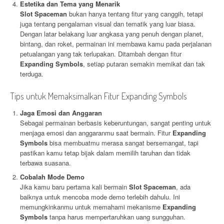
Estetika dan Tema yang Menarik
Slot Spaceman
bukan hanya tentang fitur yang canggih, tetapi
juga tentang pengalaman visual dan tematik yang luar biasa.
Dengan latar belakang luar angkasa yang penuh dengan planet,
bintang, dan roket, permainan ini membawa kamu pada perjalanan
petualangan yang tak terlupakan. Ditambah dengan fitur
Expanding Symbols
, setiap putaran semakin memikat dan tak
terduga.
Tips untuk Memaksimalkan Fitur Expanding Symbols
Jaga Emosi dan Anggaran
Sebagai permainan berbasis keberuntungan, sangat penting untuk
menjaga emosi dan anggaranmu saat bermain. Fitur
Expanding
Symbols
bisa membuatmu merasa sangat bersemangat, tapi
pastikan kamu tetap bijak dalam memilih taruhan dan tidak
terbawa suasana.
Cobalah Mode Demo
Jika kamu baru pertama kali bermain
Slot Spaceman
, ada
baiknya untuk mencoba mode demo terlebih dahulu. Ini
memungkinkanmu untuk memahami mekanisme
Expanding
Symbols
tanpa harus mempertaruhkan uang sungguhan.