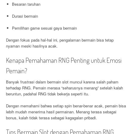
Besaran taruhan
Durasi bermain
Pemilihan game sesuai gaya bermain
Dengan fokus pada hal-hal ini, pengalaman bermain bisa tetap
nyaman meski hasilnya acak.
Kenapa Pemahaman RNG Penting untuk Emosi
Pemain?
Banyak frustrasi dalam bermain slot muncul karena salah paham
terhadap RNG. Pemain merasa “seharusnya menang” setelah kalah
beruntun, padahal RNG tidak bekerja seperti itu.
Dengan memahami bahwa setiap spin benar-benar acak, pemain bisa
lebih mudah menerima hasil permainan. Menang terasa sebagai
bonus, kalah tidak terasa sebagai kegagalan pribadi.
Tips Bermain Slot dengan Pemahaman RNG