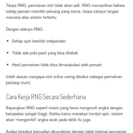
Tanpa RNG, permainan slot tidak akan adil. RNG memastikan bahwa
setiap pemain memiliki peluang yang sama, tanpa campur tangan
manusia atau sistem tertentu.
Dengan adanya RNG:
Setiap spin bersifat independen
Tidak ada pola pasti yang bisa ditebak
Hasil permainan tidak bisa dimanipulasi oleh pemain
Inilah alasan mengapa slot online sering disebut sebagai permainan
peluang murni.
Cara Kerja RNG Secara Sederhana
Bayangkan RNG seperti mesin yang terus mengocok angka dengan
kecepatan sangat tinggi. Ketika kamu menekan tombol spin, sistem
akan “mengambil” angka acak pada detik itu juga.
Angka tersebut kemudian dicocokkan dengan tabel internal permainan