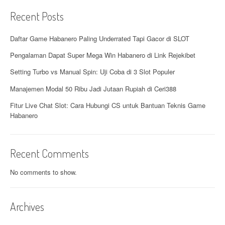
i
g
Recent Posts
a
Daftar Game Habanero Paling Underrated Tapi Gacor di SLOT
t
Pengalaman Dapat Super Mega Win Habanero di Link Rejekibet
i
Setting Turbo vs Manual Spin: Uji Coba di 3 Slot Populer
o
Manajemen Modal 50 Ribu Jadi Jutaan Rupiah di Ceri388
n
Fitur Live Chat Slot: Cara Hubungi CS untuk Bantuan Teknis Game
Habanero
Recent Comments
No comments to show.
Archives