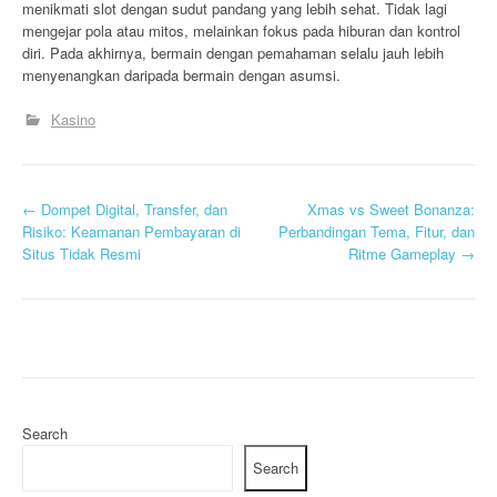
menikmati slot dengan sudut pandang yang lebih sehat. Tidak lagi
mengejar pola atau mitos, melainkan fokus pada hiburan dan kontrol
diri. Pada akhirnya, bermain dengan pemahaman selalu jauh lebih
menyenangkan daripada bermain dengan asumsi.
Kasino
P
←
Dompet Digital, Transfer, dan
Xmas vs Sweet Bonanza:
Risiko: Keamanan Pembayaran di
Perbandingan Tema, Fitur, dan
o
Situs Tidak Resmi
Ritme Gameplay
→
s
t
n
a
Search
v
Search