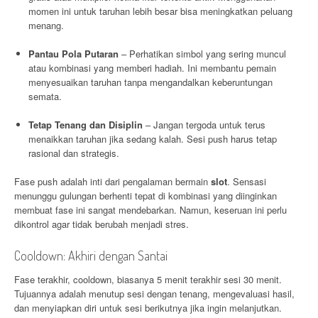
momen ini untuk taruhan lebih besar bisa meningkatkan peluang
menang.
Pantau Pola Putaran
– Perhatikan simbol yang sering muncul
atau kombinasi yang memberi hadiah. Ini membantu pemain
menyesuaikan taruhan tanpa mengandalkan keberuntungan
semata.
Tetap Tenang dan Disiplin
– Jangan tergoda untuk terus
menaikkan taruhan jika sedang kalah. Sesi push harus tetap
rasional dan strategis.
Fase push adalah inti dari pengalaman bermain
slot
. Sensasi
menunggu gulungan berhenti tepat di kombinasi yang diinginkan
membuat fase ini sangat mendebarkan. Namun, keseruan ini perlu
dikontrol agar tidak berubah menjadi stres.
Cooldown: Akhiri dengan Santai
Fase terakhir, cooldown, biasanya 5 menit terakhir sesi 30 menit.
Tujuannya adalah menutup sesi dengan tenang, mengevaluasi hasil,
dan menyiapkan diri untuk sesi berikutnya jika ingin melanjutkan.