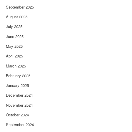
September 2025
August 2025
July 2025
June 2025
May 2025
April 2025
March 2025
February 2025
January 2025
December 2024
November 2024
October 2024
September 2024