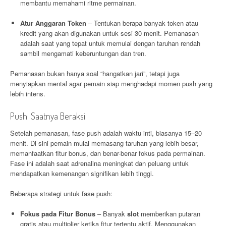
membantu memahami ritme permainan.
Atur Anggaran Token
– Tentukan berapa banyak token atau
kredit yang akan digunakan untuk sesi 30 menit. Pemanasan
adalah saat yang tepat untuk memulai dengan taruhan rendah
sambil mengamati keberuntungan dan tren.
Pemanasan bukan hanya soal “hangatkan jari”, tetapi juga
menyiapkan mental agar pemain siap menghadapi momen push yang
lebih intens.
Push: Saatnya Beraksi
Setelah pemanasan, fase push adalah waktu inti, biasanya 15–20
menit. Di sini pemain mulai memasang taruhan yang lebih besar,
memanfaatkan fitur bonus, dan benar-benar fokus pada permainan.
Fase ini adalah saat adrenalina meningkat dan peluang untuk
mendapatkan kemenangan signifikan lebih tinggi.
Beberapa strategi untuk fase push:
Fokus pada Fitur Bonus
– Banyak
slot
memberikan putaran
gratis atau multiplier ketika fitur tertentu aktif. Menggunakan