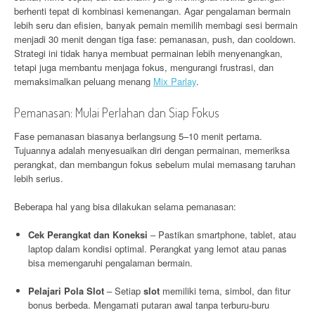
berhenti tepat di kombinasi kemenangan. Agar pengalaman bermain
lebih seru dan efisien, banyak pemain memilih membagi sesi bermain
menjadi 30 menit dengan tiga fase: pemanasan, push, dan cooldown.
Strategi ini tidak hanya membuat permainan lebih menyenangkan,
tetapi juga membantu menjaga fokus, mengurangi frustrasi, dan
memaksimalkan peluang menang
Mix Parlay
.
Pemanasan: Mulai Perlahan dan Siap Fokus
Fase pemanasan biasanya berlangsung 5–10 menit pertama.
Tujuannya adalah menyesuaikan diri dengan permainan, memeriksa
perangkat, dan membangun fokus sebelum mulai memasang taruhan
lebih serius.
Beberapa hal yang bisa dilakukan selama pemanasan:
Cek Perangkat dan Koneksi
– Pastikan smartphone, tablet, atau
laptop dalam kondisi optimal. Perangkat yang lemot atau panas
bisa memengaruhi pengalaman bermain.
Pelajari Pola Slot
– Setiap
slot
memiliki tema, simbol, dan fitur
bonus berbeda. Mengamati putaran awal tanpa terburu-buru