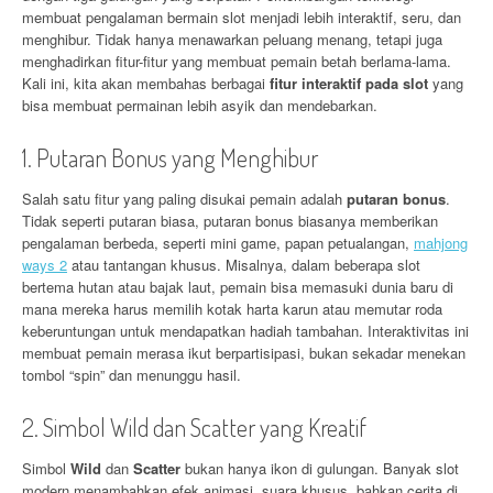
membuat pengalaman bermain slot menjadi lebih interaktif, seru, dan
menghibur. Tidak hanya menawarkan peluang menang, tetapi juga
menghadirkan fitur-fitur yang membuat pemain betah berlama-lama.
Kali ini, kita akan membahas berbagai
fitur interaktif pada slot
yang
bisa membuat permainan lebih asyik dan mendebarkan.
1. Putaran Bonus yang Menghibur
Salah satu fitur yang paling disukai pemain adalah
putaran bonus
.
Tidak seperti putaran biasa, putaran bonus biasanya memberikan
pengalaman berbeda, seperti mini game, papan petualangan,
mahjong
ways 2
atau tantangan khusus. Misalnya, dalam beberapa slot
bertema hutan atau bajak laut, pemain bisa memasuki dunia baru di
mana mereka harus memilih kotak harta karun atau memutar roda
keberuntungan untuk mendapatkan hadiah tambahan. Interaktivitas ini
membuat pemain merasa ikut berpartisipasi, bukan sekadar menekan
tombol “spin” dan menunggu hasil.
2. Simbol Wild dan Scatter yang Kreatif
Simbol
Wild
dan
Scatter
bukan hanya ikon di gulungan. Banyak slot
modern menambahkan efek animasi, suara khusus, bahkan cerita di