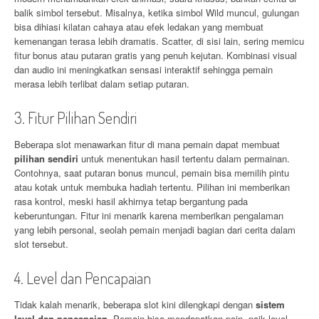
balik simbol tersebut. Misalnya, ketika simbol Wild muncul, gulungan
bisa dihiasi kilatan cahaya atau efek ledakan yang membuat
kemenangan terasa lebih dramatis. Scatter, di sisi lain, sering memicu
fitur bonus atau putaran gratis yang penuh kejutan. Kombinasi visual
dan audio ini meningkatkan sensasi interaktif sehingga pemain
merasa lebih terlibat dalam setiap putaran.
3. Fitur Pilihan Sendiri
Beberapa slot menawarkan fitur di mana pemain dapat membuat
pilihan sendiri
untuk menentukan hasil tertentu dalam permainan.
Contohnya, saat putaran bonus muncul, pemain bisa memilih pintu
atau kotak untuk membuka hadiah tertentu. Pilihan ini memberikan
rasa kontrol, meski hasil akhirnya tetap bergantung pada
keberuntungan. Fitur ini menarik karena memberikan pengalaman
yang lebih personal, seolah pemain menjadi bagian dari cerita dalam
slot tersebut.
4. Level dan Pencapaian
Tidak kalah menarik, beberapa slot kini dilengkapi dengan
sistem
level dan pencapaian
. Pemain bisa mendapatkan poin, naik level,