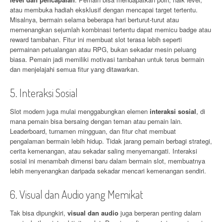
atau membuka hadiah eksklusif dengan mencapai target tertentu.
Misalnya, bermain selama beberapa hari berturut-turut atau
memenangkan sejumlah kombinasi tertentu dapat memicu badge atau
reward tambahan. Fitur ini membuat slot terasa lebih seperti
permainan petualangan atau RPG, bukan sekadar mesin peluang
biasa. Pemain jadi memiliki motivasi tambahan untuk terus bermain
dan menjelajahi semua fitur yang ditawarkan.
5. Interaksi Sosial
Slot modern juga mulai menggabungkan elemen
interaksi sosial
, di
mana pemain bisa bersaing dengan teman atau pemain lain.
Leaderboard, turnamen mingguan, dan fitur chat membuat
pengalaman bermain lebih hidup. Tidak jarang pemain berbagi strategi,
cerita kemenangan, atau sekadar saling menyemangati. Interaksi
sosial ini menambah dimensi baru dalam bermain slot, membuatnya
lebih menyenangkan daripada sekadar mencari kemenangan sendiri.
6. Visual dan Audio yang Memikat
Tak bisa dipungkiri,
visual dan audio
juga berperan penting dalam