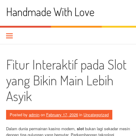
Skip
Handmade With Love
to
content
Fitur Interaktif pada Slot
yang Bikin Main Lebih
Asyik
Posted by
admin
on
February 17, 2026
in
Uncategorized
Dalam dunia permainan kasino modern,
slot
bukan lagi sekadar mesin
dengan tiga gulungan yang berputar. Perkembangan teknologi