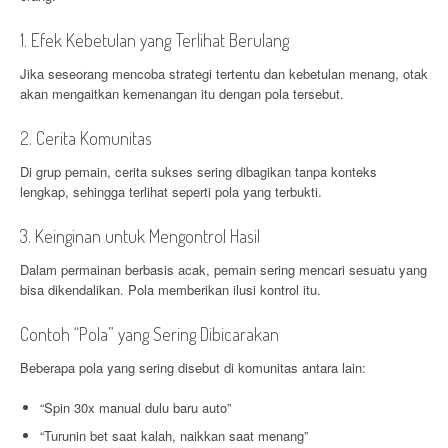
1. Efek Kebetulan yang Terlihat Berulang
Jika seseorang mencoba strategi tertentu dan kebetulan menang, otak
akan mengaitkan kemenangan itu dengan pola tersebut.
2. Cerita Komunitas
Di grup pemain, cerita sukses sering dibagikan tanpa konteks
lengkap, sehingga terlihat seperti pola yang terbukti.
3. Keinginan untuk Mengontrol Hasil
Dalam permainan berbasis acak, pemain sering mencari sesuatu yang
bisa dikendalikan. Pola memberikan ilusi kontrol itu.
Contoh “Pola” yang Sering Dibicarakan
Beberapa pola yang sering disebut di komunitas antara lain:
“Spin 30x manual dulu baru auto”
“Turunin bet saat kalah, naikkan saat menang”