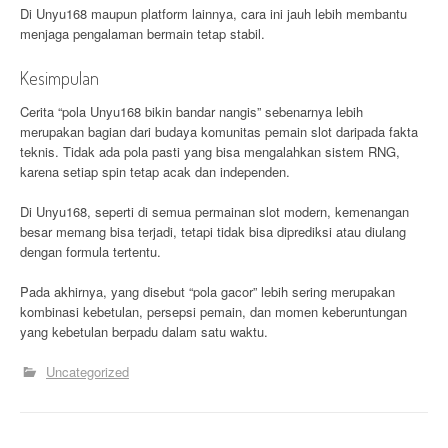
Di Unyu168 maupun platform lainnya, cara ini jauh lebih membantu
menjaga pengalaman bermain tetap stabil.
Kesimpulan
Cerita “pola Unyu168 bikin bandar nangis” sebenarnya lebih
merupakan bagian dari budaya komunitas pemain slot daripada fakta
teknis. Tidak ada pola pasti yang bisa mengalahkan sistem RNG,
karena setiap spin tetap acak dan independen.
Di
Unyu168
, seperti di semua permainan slot modern, kemenangan
besar memang bisa terjadi, tetapi tidak bisa diprediksi atau diulang
dengan formula tertentu.
Pada akhirnya, yang disebut “pola gacor” lebih sering merupakan
kombinasi kebetulan, persepsi pemain, dan momen keberuntungan
yang kebetulan berpadu dalam satu waktu.
Uncategorized