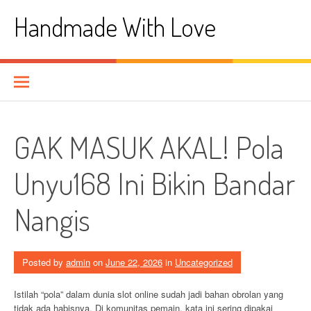
Skip
Handmade With Love
to
content
GAK MASUK AKAL! Pola
Unyu168 Ini Bikin Bandar
Nangis
Posted by
admin
on
June 22, 2026
in
Uncategorized
Istilah “pola” dalam dunia slot online sudah jadi bahan obrolan yang
tidak ada habisnya. Di komunitas pemain, kata ini sering dipakai