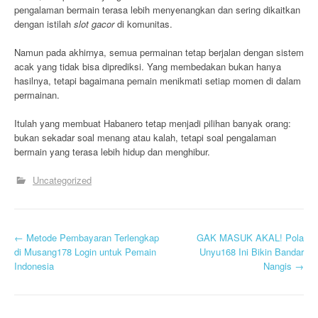
pengalaman bermain terasa lebih menyenangkan dan sering dikaitkan
dengan istilah
slot gacor
di komunitas.
Namun pada akhirnya, semua permainan tetap berjalan dengan sistem
acak yang tidak bisa diprediksi. Yang membedakan bukan hanya
hasilnya, tetapi bagaimana pemain menikmati setiap momen di dalam
permainan.
Itulah yang membuat Habanero tetap menjadi pilihan banyak orang:
bukan sekadar soal menang atau kalah, tetapi soal pengalaman
bermain yang terasa lebih hidup dan menghibur.
Uncategorized
P
←
Metode Pembayaran Terlengkap
GAK MASUK AKAL! Pola
di Musang178 Login untuk Pemain
Unyu168 Ini Bikin Bandar
o
Indonesia
Nangis
→
s