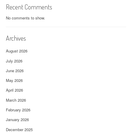
Recent Comments
No comments to show.
Archives
August 2026
July 2026
June 2026
May 2026
April 2026
March 2026
February 2026
January 2026
December 2025