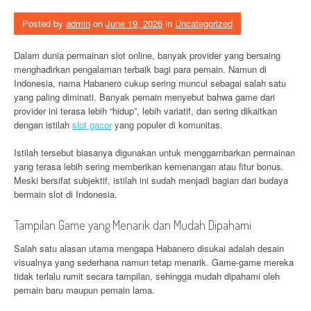
Posted by
admin
on
June 19, 2026
in
Uncategorized
Dalam dunia permainan slot online, banyak provider yang bersaing
menghadirkan pengalaman terbaik bagi para pemain. Namun di
Indonesia, nama Habanero cukup sering muncul sebagai salah satu
yang paling diminati. Banyak pemain menyebut bahwa game dari
provider ini terasa lebih “hidup”, lebih variatif, dan sering dikaitkan
dengan istilah
slot gacor
yang populer di komunitas.
Istilah tersebut biasanya digunakan untuk menggambarkan permainan
yang terasa lebih sering memberikan kemenangan atau fitur bonus.
Meski bersifat subjektif, istilah ini sudah menjadi bagian dari budaya
bermain slot di Indonesia.
Tampilan Game yang Menarik dan Mudah Dipahami
Salah satu alasan utama mengapa Habanero disukai adalah desain
visualnya yang sederhana namun tetap menarik. Game-game mereka
tidak terlalu rumit secara tampilan, sehingga mudah dipahami oleh
pemain baru maupun pemain lama.