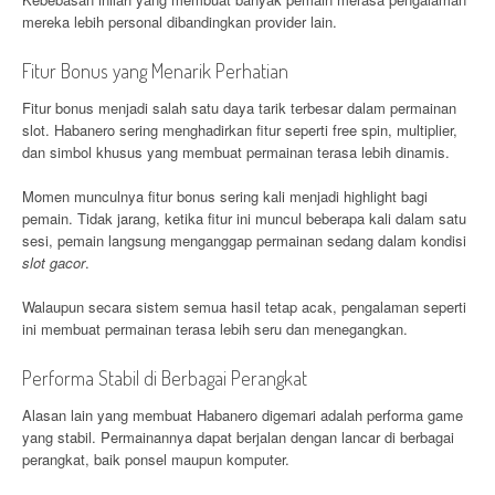
mereka lebih personal dibandingkan provider lain.
Fitur Bonus yang Menarik Perhatian
Fitur bonus menjadi salah satu daya tarik terbesar dalam permainan
slot. Habanero sering menghadirkan fitur seperti free spin, multiplier,
dan simbol khusus yang membuat permainan terasa lebih dinamis.
Momen munculnya fitur bonus sering kali menjadi highlight bagi
pemain. Tidak jarang, ketika fitur ini muncul beberapa kali dalam satu
sesi, pemain langsung menganggap permainan sedang dalam kondisi
slot gacor
.
Walaupun secara sistem semua hasil tetap acak, pengalaman seperti
ini membuat permainan terasa lebih seru dan menegangkan.
Performa Stabil di Berbagai Perangkat
Alasan lain yang membuat Habanero digemari adalah performa game
yang stabil. Permainannya dapat berjalan dengan lancar di berbagai
perangkat, baik ponsel maupun komputer.