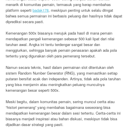
menarik di komunitas pemain, termasuk yang kerap membahas
platform seperti
badak178
, meskipun penting untuk selalu diingat
bahwa semua permainan ini berbasis peluang dan hasilnya tidak dapat
diprediksi secara pasti.
Kemenangan 500x biasanya merujuk pada hasil di mana pemain
mendapatkan pengali kemenangan sebesar 500 kali lipat dari nilai
taruhan awal. Angka ini tentu terdengar sangat besar dan
menggiurkan, sehingga banyak pemain penasaran apakah ada pola
tertentu yang digunakan oleh para pemenang tersebut.
Namun secara teknis, hasil dalam permainan slot ditentukan oleh
sistem Random Number Generator (RNG), yang memastikan setiap
putaran bersifat acak dan independen. Artinya, tidak ada pola taruhan
yang bisa menjamin atau meningkatkan peluang munculnya
kemenangan besar seperti 500x.
Meski begitu, dalam komunitas pemain, sering muncul cerita atau
“histori pemenang” yang membahas bagaimana seseorang bisa
mendapatkan kemenangan besar dalam sesi tertentu. Cerita-cerita ini
biasanya menjadi inspirasi atau bahan diskusi, meskipun tidak bisa
dijadikan dasar strategi yang pasti.