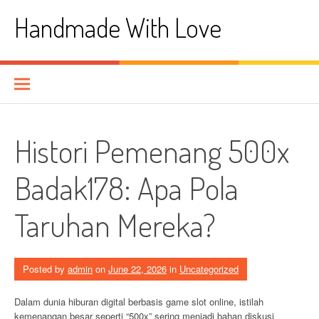
Skip
Handmade With Love
to
content
Histori Pemenang 500x
Badak178: Apa Pola
Taruhan Mereka?
Posted by
admin
on
June 22, 2026
in
Uncategorized
Dalam dunia hiburan digital berbasis game slot online, istilah
kemenangan besar seperti “500x” sering menjadi bahan diskusi