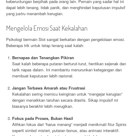
keberuntungan berpihak pada orang lain. Pemain yang sadar hal ini
dapat lebih tenang, tidak panik, dan menghindari keputusan impulsif
yang justru menambah kerugian.
Mengelola Emosi Saat Kekalahan
Psikologi bermain Slot sangat berkaitan dengan pengelolaan emosi.
Beberapa trik untuk tetap tenang saat kalah:
Bernapas dan Tenangkan Pikiran
Saat kalah beberapa putaran berturut-turut, hentikan sejenak dan
tarik napas dalam. Ini membantu menurunkan ketegangan dan
membuat keputusan lebih rasional.
Jangan Terbawa Amarah atau Frustrasi
Kekalahan sering memicu keinginan untuk “mengejar kerugian”
dengan menaikkan taruhan secara drastis. Sikap impulsif ini
biasanya berakhir lebih merugikan.
Fokus pada Proses, Bukan Hasil
Alihkan fokus dari “harus menang” menjadi menikmati fitur Spinix
seperti simbol misteri, putaran bonus, atau animasi interaktif.