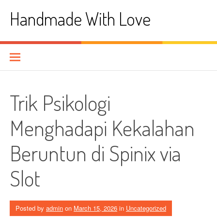
Skip
Handmade With Love
to
content
Trik Psikologi
Menghadapi Kekalahan
Beruntun di Spinix via
Slot
Posted by
admin
on
March 15, 2026
in
Uncategorized