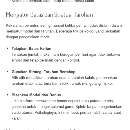
Keseruan bermain akan tetap terasa meski kalah.
Mengatur Batas dan Strategi Taruhan
Kekalahan beruntun sering muncul ketika pemain tidak disiplin dalam
mengatur modal dan taruhan. Beberapa trik psikologi yang berkaitan
dengan pengelolaan modal:
Tetapkan Batas Harian
Tentukan jumlah maksimum kerugian per hari agar tidak terbawa
emosi dan tetap bermain dengan kontrol.
Gunakan Strategi Taruhan Bertahap
Alih-alih menaikkan taruhan drastis setelah kalah, pertahankan
taruhan stabil atau turunkan sedikit untuk mengurangi risiko.
Pisahkan Modal dan Bonus
Jika platform menawarkan bonus deposit atau putaran gratis,
gunakan untuk mengeksplorasi game Spinix tanpa mengorbankan
saldo utama. Psikologinya, ini membuat pemain lebih santai saat
kalah.