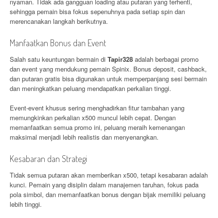
nyaman. Tidak ada gangguan loading atau putaran yang terhenti,
sehingga pemain bisa fokus sepenuhnya pada setiap spin dan
merencanakan langkah berikutnya.
Manfaatkan Bonus dan Event
Salah satu keuntungan bermain di
Tapir328
adalah berbagai promo
dan event yang mendukung pemain Spinix. Bonus deposit, cashback,
dan putaran gratis bisa digunakan untuk memperpanjang sesi bermain
dan meningkatkan peluang mendapatkan perkalian tinggi.
Event-event khusus sering menghadirkan fitur tambahan yang
memungkinkan perkalian x500 muncul lebih cepat. Dengan
memanfaatkan semua promo ini, peluang meraih kemenangan
maksimal menjadi lebih realistis dan menyenangkan.
Kesabaran dan Strategi
Tidak semua putaran akan memberikan x500, tetapi kesabaran adalah
kunci. Pemain yang disiplin dalam manajemen taruhan, fokus pada
pola simbol, dan memanfaatkan bonus dengan bijak memiliki peluang
lebih tinggi.