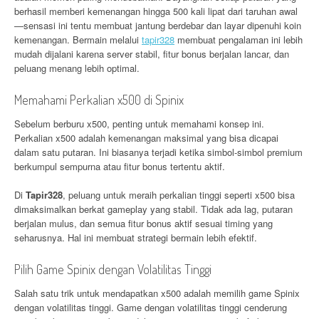
berhasil memberi kemenangan hingga 500 kali lipat dari taruhan awal
—sensasi ini tentu membuat jantung berdebar dan layar dipenuhi koin
kemenangan. Bermain melalui
tapir328
membuat pengalaman ini lebih
mudah dijalani karena server stabil, fitur bonus berjalan lancar, dan
peluang menang lebih optimal.
Memahami Perkalian x500 di Spinix
Sebelum berburu x500, penting untuk memahami konsep ini.
Perkalian x500 adalah kemenangan maksimal yang bisa dicapai
dalam satu putaran. Ini biasanya terjadi ketika simbol-simbol premium
berkumpul sempurna atau fitur bonus tertentu aktif.
Di
Tapir328
, peluang untuk meraih perkalian tinggi seperti x500 bisa
dimaksimalkan berkat gameplay yang stabil. Tidak ada lag, putaran
berjalan mulus, dan semua fitur bonus aktif sesuai timing yang
seharusnya. Hal ini membuat strategi bermain lebih efektif.
Pilih Game Spinix dengan Volatilitas Tinggi
Salah satu trik untuk mendapatkan x500 adalah memilih game Spinix
dengan volatilitas tinggi. Game dengan volatilitas tinggi cenderung