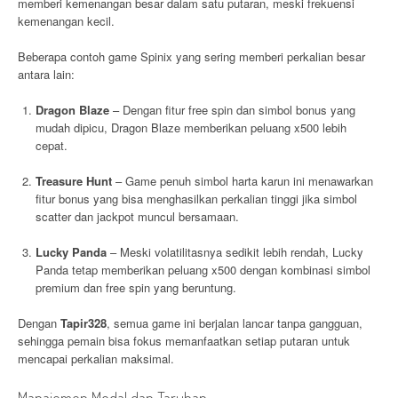
memberi kemenangan besar dalam satu putaran, meski frekuensi
kemenangan kecil.
Beberapa contoh game Spinix yang sering memberi perkalian besar
antara lain:
Dragon Blaze
– Dengan fitur free spin dan simbol bonus yang
mudah dipicu, Dragon Blaze memberikan peluang x500 lebih
cepat.
Treasure Hunt
– Game penuh simbol harta karun ini menawarkan
fitur bonus yang bisa menghasilkan perkalian tinggi jika simbol
scatter dan jackpot muncul bersamaan.
Lucky Panda
– Meski volatilitasnya sedikit lebih rendah, Lucky
Panda tetap memberikan peluang x500 dengan kombinasi simbol
premium dan free spin yang beruntung.
Dengan
Tapir328
, semua game ini berjalan lancar tanpa gangguan,
sehingga pemain bisa fokus memanfaatkan setiap putaran untuk
mencapai perkalian maksimal.