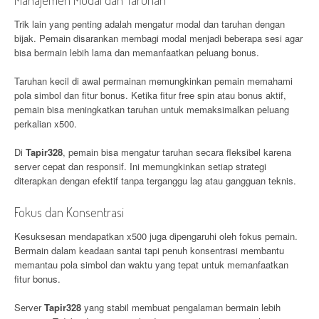
Manajemen Modal dan Taruhan
Trik lain yang penting adalah mengatur modal dan taruhan dengan
bijak. Pemain disarankan membagi modal menjadi beberapa sesi agar
bisa bermain lebih lama dan memanfaatkan peluang bonus.
Taruhan kecil di awal permainan memungkinkan pemain memahami
pola simbol dan fitur bonus. Ketika fitur free spin atau bonus aktif,
pemain bisa meningkatkan taruhan untuk memaksimalkan peluang
perkalian x500.
Di
Tapir328
, pemain bisa mengatur taruhan secara fleksibel karena
server cepat dan responsif. Ini memungkinkan setiap strategi
diterapkan dengan efektif tanpa terganggu lag atau gangguan teknis.
Fokus dan Konsentrasi
Kesuksesan mendapatkan x500 juga dipengaruhi oleh fokus pemain.
Bermain dalam keadaan santai tapi penuh konsentrasi membantu
memantau pola simbol dan waktu yang tepat untuk memanfaatkan
fitur bonus.
Server
Tapir328
yang stabil membuat pengalaman bermain lebih