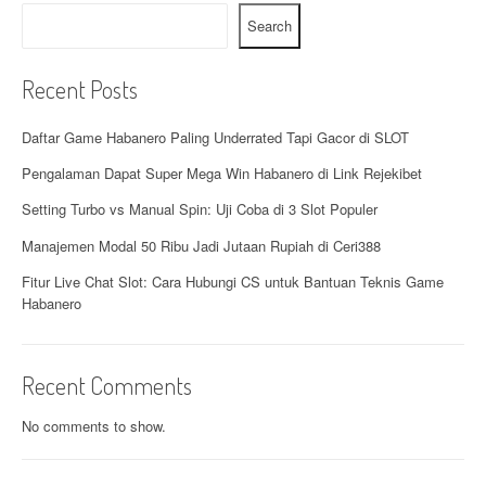
v
Search
i
g
Recent Posts
a
Daftar Game Habanero Paling Underrated Tapi Gacor di SLOT
t
Pengalaman Dapat Super Mega Win Habanero di Link Rejekibet
i
Setting Turbo vs Manual Spin: Uji Coba di 3 Slot Populer
o
Manajemen Modal 50 Ribu Jadi Jutaan Rupiah di Ceri388
n
Fitur Live Chat Slot: Cara Hubungi CS untuk Bantuan Teknis Game
Habanero
Recent Comments
No comments to show.