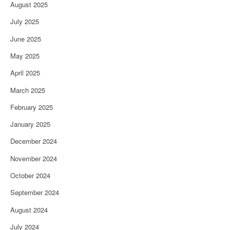
August 2025
July 2025
June 2025
May 2025
April 2025
March 2025
February 2025
January 2025
December 2024
November 2024
October 2024
September 2024
August 2024
July 2024