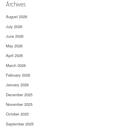
Archives
August 2026
July 2026
June 2026
May 2026
April 2026
March 2026
February 2026
January 2026
December 2025
November 2025
October 2025
September 2025