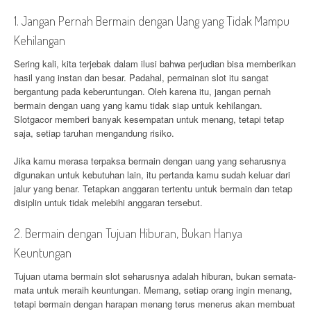
1. Jangan Pernah Bermain dengan Uang yang Tidak Mampu
Kehilangan
Sering kali, kita terjebak dalam ilusi bahwa perjudian bisa memberikan
hasil yang instan dan besar. Padahal, permainan slot itu sangat
bergantung pada keberuntungan. Oleh karena itu, jangan pernah
bermain dengan uang yang kamu tidak siap untuk kehilangan.
Slotgacor memberi banyak kesempatan untuk menang, tetapi tetap
saja, setiap taruhan mengandung risiko.
Jika kamu merasa terpaksa bermain dengan uang yang seharusnya
digunakan untuk kebutuhan lain, itu pertanda kamu sudah keluar dari
jalur yang benar. Tetapkan anggaran tertentu untuk bermain dan tetap
disiplin untuk tidak melebihi anggaran tersebut.
2. Bermain dengan Tujuan Hiburan, Bukan Hanya
Keuntungan
Tujuan utama bermain slot seharusnya adalah hiburan, bukan semata-
mata untuk meraih keuntungan. Memang, setiap orang ingin menang,
tetapi bermain dengan harapan menang terus menerus akan membuat