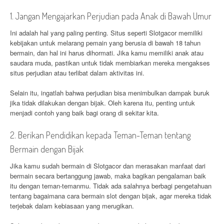
1. Jangan Mengajarkan Perjudian pada Anak di Bawah Umur
Ini adalah hal yang paling penting. Situs seperti Slotgacor memiliki
kebijakan untuk melarang pemain yang berusia di bawah 18 tahun
bermain, dan hal ini harus dihormati. Jika kamu memiliki anak atau
saudara muda, pastikan untuk tidak membiarkan mereka mengakses
situs perjudian atau terlibat dalam aktivitas ini.
Selain itu, ingatlah bahwa perjudian bisa menimbulkan dampak buruk
jika tidak dilakukan dengan bijak. Oleh karena itu, penting untuk
menjadi contoh yang baik bagi orang di sekitar kita.
2. Berikan Pendidikan kepada Teman-Teman tentang
Bermain dengan Bijak
Jika kamu sudah bermain di Slotgacor dan merasakan manfaat dari
bermain secara bertanggung jawab, maka bagikan pengalaman baik
itu dengan teman-temanmu. Tidak ada salahnya berbagi pengetahuan
tentang bagaimana cara bermain slot dengan bijak, agar mereka tidak
terjebak dalam kebiasaan yang merugikan.