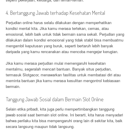
4. Bertanggung Jawab terhadap Kesehatan Mental
Perjudian online harus selalu dilakukan dengan memperhatikan
kondisi mental kita. Jika kamu merasa tertekan, cemas, atau
emosional, lebih baik untuk tidak bermain sama sekali. Perjudian yang
dilakukan dalam kondisi emosional yang tidak stabil bisa membuatmu
mengambil keputusan yang buruk, seperti bertaruh lebih banyak
daripada yang kamu rencanakan atau mencoba mengejar kerugian.
Jika kamu merasa perjudian mulai memengaruhi kesehatan
mentalmu, segeralah mencari bantuan. Banyak situs perjudian,
termasuk Slotgacor, menawarkan fasilitas untuk membatasi diri atau
meminta bantuan jika kamu merasa kesulitan mengontrol kebiasaan
bermain.
Tanggung Jawab Sosial dalam Bermain Slot Online
Selain etika pribadi, kita juga perlu mempertimbangkan tanggung
jawab sosial saat bermain slot online. Ini berarti, kita harus menyadari
bahwa perilaku kita bisa mempengaruhi orang lain di sekitar kita, baik
secara langsung maupun tidak langsung.