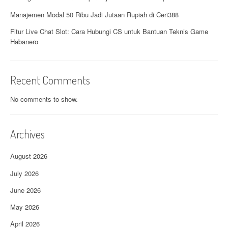
o
Manajemen Modal 50 Ribu Jadi Jutaan Rupiah di Ceri388
n
Fitur Live Chat Slot: Cara Hubungi CS untuk Bantuan Teknis Game
Habanero
Recent Comments
No comments to show.
Archives
August 2026
July 2026
June 2026
May 2026
April 2026