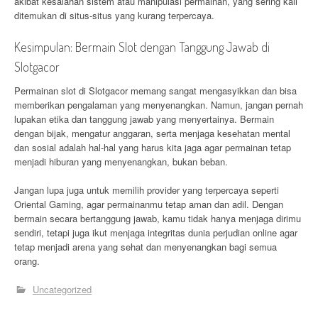
akibat kesalahan sistem atau manipulasi permainan, yang sering kali
ditemukan di situs-situs yang kurang terpercaya.
Kesimpulan: Bermain Slot dengan Tanggung Jawab di
Slotgacor
Permainan slot di Slotgacor memang sangat mengasyikkan dan bisa
memberikan pengalaman yang menyenangkan. Namun, jangan pernah
lupakan etika dan tanggung jawab yang menyertainya. Bermain
dengan bijak, mengatur anggaran, serta menjaga kesehatan mental
dan sosial adalah hal-hal yang harus kita jaga agar permainan tetap
menjadi hiburan yang menyenangkan, bukan beban.
Jangan lupa juga untuk memilih provider yang terpercaya seperti
Oriental Gaming, agar permainanmu tetap aman dan adil. Dengan
bermain secara bertanggung jawab, kamu tidak hanya menjaga dirimu
sendiri, tetapi juga ikut menjaga integritas dunia perjudian online agar
tetap menjadi arena yang sehat dan menyenangkan bagi semua
orang.
Uncategorized