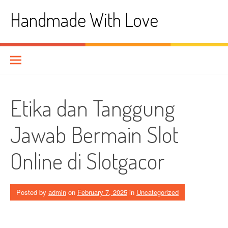
Skip
Handmade With Love
to
content
Etika dan Tanggung
Jawab Bermain Slot
Online di Slotgacor
Posted by
admin
on
February 7, 2025
in
Uncategorized