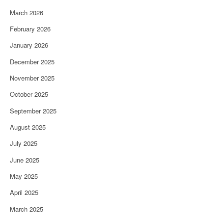
March 2026
February 2026
January 2026
December 2025
November 2025
October 2025
September 2025
August 2025
July 2025
June 2025
May 2025
April 2025
March 2025