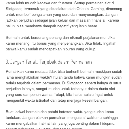
kamu lebih mudah kecewa dan frustrasi. Setiap permainan slot di
Slotgacor, termasuk yang disediakan oleh Oriental Gaming, dirancang
untuk memberi pengalaman yang seru dan menyenangkan. Jangan
jadikan perjudian sebagai jalan keluar dari masalah finansial, karena
hal ini bisa membawa dampak negatif yang lebih besar.
Bermain untuk bersenang-senang dan nikmati perjalananmu. Jika
kamu menang, itu bonus yang menyenangkan. Jika tidak, ingatlah
bahwa kamu sudah mendapatkan hiburan yang cukup.
3. Jangan Terlalu Terjebak dalam Permainan
Pernahkah kamu merasa tidak bisa berhenti bermain meskipun sudah
lama menghabiskan waktu? Itulah tanda bahwa kamu mungkin sudah
terlalu terjebak dalam permainan. Di Slotgacor, seperti halnya di situs
perjudian lainnya, sangat mudah untuk terhanyut dalam dunia slot
yang seru dan penuh warna. Tetapi, kita harus selalu ingat untuk
mengambil waktu istirahat dan tetap menjaga keseimbangan.
Buat jadwal bermain dan patuhi batasan waktu yang sudah kamu
tentukan. Jangan biarkan permainan menguasai waktumu sehingga
kamu mengabaikan hal-hal lain yang juga penting dalam hidupmu,
seperti pekerjaan, keluarga, dan teman-teman.