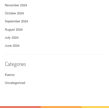
November 2024
October 2024
September 2024
August 2024
July 2024
June 2024
Categories
Kasino
Uncategorized