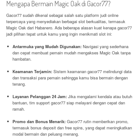
Mengapa Bermain Magic Oak di Gacor77?
Gacor77 sudah dikenal sebagai salah satu platform judi online
terpercaya yang menyediakan berbagai slot berkualitas, termasuk
Magic Oak dari Habanero. Ada beberapa alasan kuat kenapa gacor77
jadi pilihan tepat untuk kamu yang ingin menikmati slot ini:
Antarmuka yang Mudah Digunakan:
Navigasi yang sederhana
dan cepat membuat pemain mudah mengakses Magic Oak tanpa
hambatan.
Keamanan Terjamin:
Sistem keamanan gacor77 melindungi data
dan transaksi para pemain sehingga kamu bisa bermain dengan
tenang.
Layanan Pelanggan 24 Jam:
Jika mengalami kendala atau butuh
bantuan, tim support gacor77 siap melayani dengan cepat dan
ramah.
Promo dan Bonus Menarik:
Gacor77 rutin memberikan promo,
termasuk bonus deposit dan free spins, yang dapat meningkatkan
modal bermain dan peluang menang.