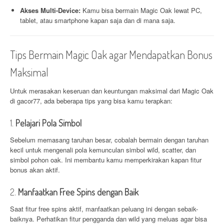
Akses Multi-Device:
Kamu bisa bermain Magic Oak lewat PC,
tablet, atau smartphone kapan saja dan di mana saja.
Tips Bermain Magic Oak agar Mendapatkan Bonus
Maksimal
Untuk merasakan keseruan dan keuntungan maksimal dari Magic Oak
di gacor77, ada beberapa tips yang bisa kamu terapkan:
1.
Pelajari Pola Simbol
Sebelum memasang taruhan besar, cobalah bermain dengan taruhan
kecil untuk mengenali pola kemunculan simbol wild, scatter, dan
simbol pohon oak. Ini membantu kamu memperkirakan kapan fitur
bonus akan aktif.
2.
Manfaatkan Free Spins dengan Baik
Saat fitur free spins aktif, manfaatkan peluang ini dengan sebaik-
baiknya. Perhatikan fitur pengganda dan wild yang meluas agar bisa