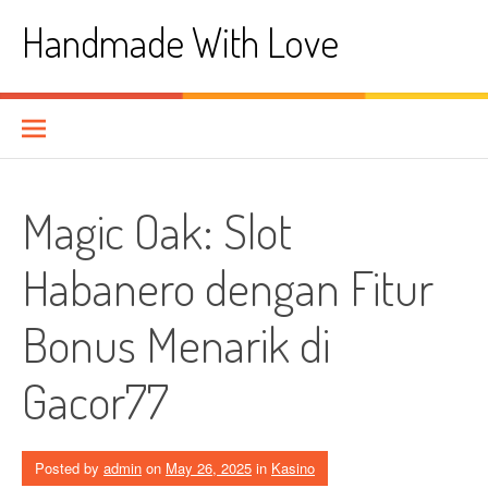
Skip
Handmade With Love
to
content
Magic Oak: Slot
Habanero dengan Fitur
Bonus Menarik di
Gacor77
Posted by
admin
on
May 26, 2025
in
Kasino