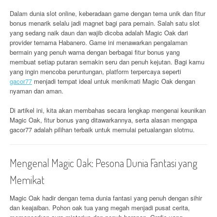
Dalam dunia slot online, keberadaan game dengan tema unik dan fitur
bonus menarik selalu jadi magnet bagi para pemain. Salah satu slot
yang sedang naik daun dan wajib dicoba adalah Magic Oak dari
provider ternama Habanero. Game ini menawarkan pengalaman
bermain yang penuh warna dengan berbagai fitur bonus yang
membuat setiap putaran semakin seru dan penuh kejutan. Bagi kamu
yang ingin mencoba peruntungan, platform terpercaya seperti
gacor77
menjadi tempat ideal untuk menikmati Magic Oak dengan
nyaman dan aman.
Di artikel ini, kita akan membahas secara lengkap mengenai keunikan
Magic Oak, fitur bonus yang ditawarkannya, serta alasan mengapa
gacor77 adalah pilihan terbaik untuk memulai petualangan slotmu.
Mengenal Magic Oak: Pesona Dunia Fantasi yang
Memikat
Magic Oak hadir dengan tema dunia fantasi yang penuh dengan sihir
dan keajaiban. Pohon oak tua yang megah menjadi pusat cerita,