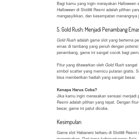
Bagi kamu yang ingin merayakan Halloween 
Halloween
di Slot88 Resmi adalah pilihan yan
mengasyikkan, dan kesempatan menangnya j
5. Gold Rush: Menjadi Penambang Ema
Gold Rush
adalah game slot yang bertema p
emas di tambang yang penuh dengan potensi 
penambang, game ini sangat cocok bagi pem
Fitur yang ditawarkan oleh
Gold Rush
sangat 
simbol scatter yang memicu putaran gratis. S
bisa memberikan hadiah yang sangat besar.
Kenapa Harus Coba?
Jika kamu ingin merasakan sensasi menjadi
Resmi adalah pilihan yang tepat. Dengan fit
besar, game ini patut dicoba.
Kesimpulan
Game slot Habanero terbaru di Slot88 Resmi 
menggiurkan. Dari tema keberuntungan Asia, 