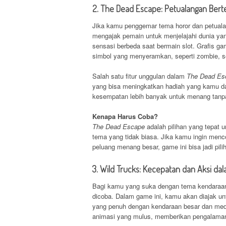
2. The Dead Escape: Petualangan Ber
Jika kamu penggemar tema horor dan petual
mengajak pemain untuk menjelajahi dunia ya
sensasi berbeda saat bermain slot. Grafis gam
simbol yang menyeramkan, seperti zombie, se
Salah satu fitur unggulan dalam
The Dead Es
yang bisa meningkatkan hadiah yang kamu dapa
kesempatan lebih banyak untuk menang tanpa 
Kenapa Harus Coba?
The Dead Escape
adalah pilihan yang tepat 
tema yang tidak biasa. Jika kamu ingin me
peluang menang besar, game ini bisa jadi pili
3. Wild Trucks: Kecepatan dan Aksi da
Bagi kamu yang suka dengan tema kendaraa
dicoba. Dalam game ini, kamu akan diajak unt
yang penuh dengan kendaraan besar dan medan
animasi yang mulus, memberikan pengalama