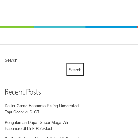
Search
Search
Recent Posts
Daftar Game Habanero Paling Underrated
Tapi Gacor di SLOT
Pengalaman Dapat Super Mega Win
Habanero di Link Rejekibet