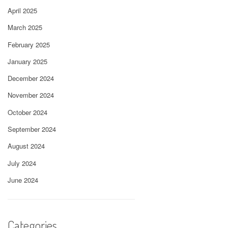
April 2025
March 2025
February 2025
January 2025
December 2024
November 2024
October 2024
September 2024
August 2024
July 2024
June 2024
Categories