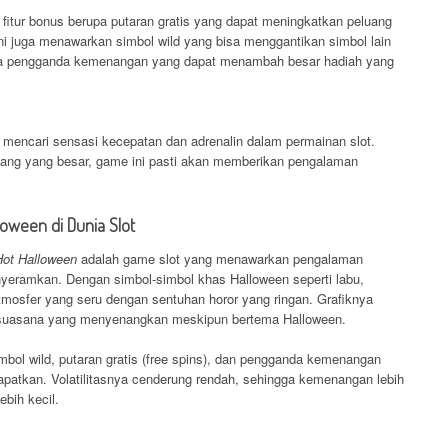
fitur bonus berupa putaran gratis yang dapat meningkatkan peluang
ni juga menawarkan simbol wild yang bisa menggantikan simbol lain
a pengganda kemenangan yang dapat menambah besar hadiah yang
mencari sensasi kecepatan dan adrenalin dalam permainan slot.
nang yang besar, game ini pasti akan memberikan pengalaman
.
loween di Dunia Slot
Hot Halloween
adalah game slot yang menawarkan pengalaman
eramkan. Dengan simbol-simbol khas Halloween seperti labu,
tmosfer yang seru dengan sentuhan horor yang ringan. Grafiknya
 suasana yang menyenangkan meskipun bertema Halloween.
 simbol wild, putaran gratis (free spins), dan pengganda kemenangan
patkan. Volatilitasnya cenderung rendah, sehingga kemenangan lebih
ebih kecil.