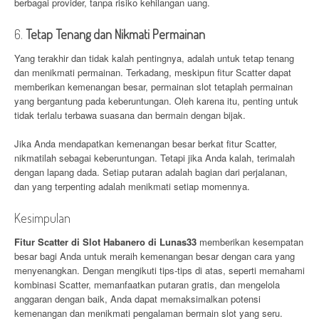
berbagai provider, tanpa risiko kehilangan uang.
6.
Tetap Tenang dan Nikmati Permainan
Yang terakhir dan tidak kalah pentingnya, adalah untuk tetap tenang
dan menikmati permainan. Terkadang, meskipun fitur Scatter dapat
memberikan kemenangan besar, permainan slot tetaplah permainan
yang bergantung pada keberuntungan. Oleh karena itu, penting untuk
tidak terlalu terbawa suasana dan bermain dengan bijak.
Jika Anda mendapatkan kemenangan besar berkat fitur Scatter,
nikmatilah sebagai keberuntungan. Tetapi jika Anda kalah, terimalah
dengan lapang dada. Setiap putaran adalah bagian dari perjalanan,
dan yang terpenting adalah menikmati setiap momennya.
Kesimpulan
Fitur Scatter di Slot Habanero di Lunas33
memberikan kesempatan
besar bagi Anda untuk meraih kemenangan besar dengan cara yang
menyenangkan. Dengan mengikuti tips-tips di atas, seperti memahami
kombinasi Scatter, memanfaatkan putaran gratis, dan mengelola
anggaran dengan baik, Anda dapat memaksimalkan potensi
kemenangan dan menikmati pengalaman bermain slot yang seru.