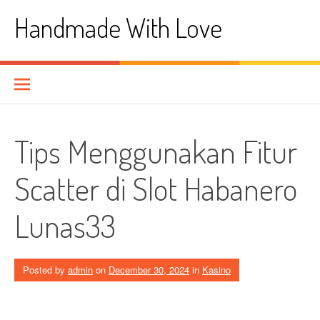
Skip
Handmade With Love
to
content
Tips Menggunakan Fitur
Scatter di Slot Habanero
Lunas33
Posted by
admin
on
December 30, 2024
in
Kasino