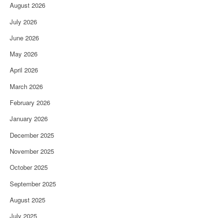
August 2026
July 2026
June 2026
May 2026
April 2026
March 2026
February 2026
January 2026
December 2025
November 2025
October 2025
September 2025
August 2025
July 2025