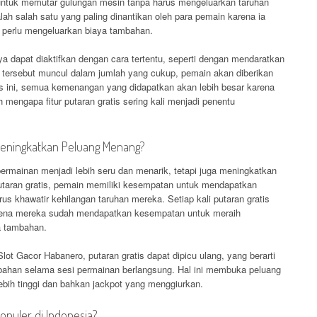
ntuk memutar gulungan mesin tanpa harus mengeluarkan taruhan
adalah salah satu yang paling dinantikan oleh para pemain karena ia
perlu mengeluarkan biaya tambahan.
ya dapat diaktifkan dengan cara tertentu, seperti dengan mendaratkan
l tersebut muncul dalam jumlah yang cukup, pemain akan diberikan
tis ini, semua kemenangan yang didapatkan akan lebih besar karena
h mengapa fitur putaran gratis sering kali menjadi penentu
Meningkatkan Peluang Menang?
 permainan menjadi lebih seru dan menarik, tetapi juga meningkatkan
taran gratis, pemain memiliki kesempatan untuk mendapatkan
us khawatir kehilangan taruhan mereka. Setiap kali putaran gratis
arena mereka sudah mendapatkan kesempatan untuk meraih
a tambahan.
lot Gacor Habanero, putaran gratis dapat dipicu ulang, yang berarti
bahan selama sesi permainan berlangsung. Hal ini membuka peluang
ebih tinggi dan bahkan jackpot yang menggiurkan.
opuler di Indonesia?