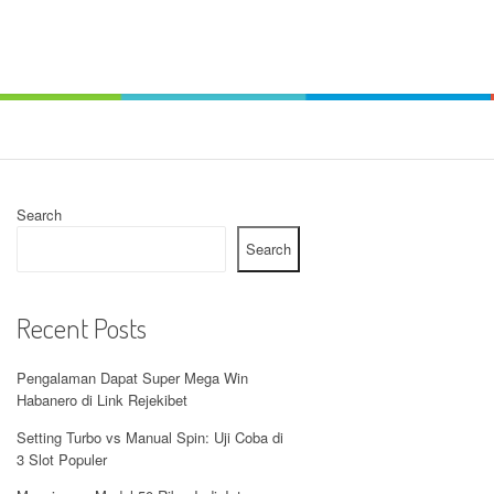
Search
Search
Recent Posts
Pengalaman Dapat Super Mega Win
Habanero di Link Rejekibet
Setting Turbo vs Manual Spin: Uji Coba di
3 Slot Populer