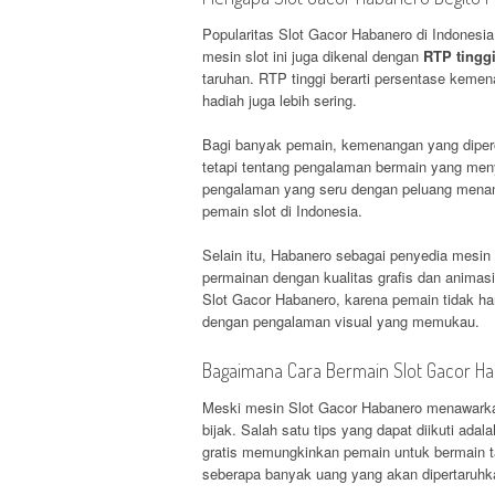
Popularitas Slot Gacor Habanero di Indonesia
mesin slot ini juga dikenal dengan
RTP tingg
taruhan. RTP tinggi berarti persentase keme
hadiah juga lebih sering.
Bagi banyak pemain, kemenangan yang diperol
tetapi tentang pengalaman bermain yang me
pengalaman yang seru dengan peluang menang 
pemain slot di Indonesia.
Selain itu, Habanero sebagai penyedia mesin
permainan dengan kualitas grafis dan animasi
Slot Gacor Habanero, karena pemain tidak h
dengan pengalaman visual yang memukau.
Bagaimana Cara Bermain Slot Gacor Ha
Meski mesin Slot Gacor Habanero menawarka
bijak. Salah satu tips yang dapat diikuti ada
gratis memungkinkan pemain untuk bermain t
seberapa banyak uang yang akan dipertaruhk