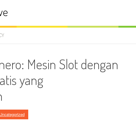
ve
ICY
nero: Mesin Slot dengan
atis yang
n
Uncategorized