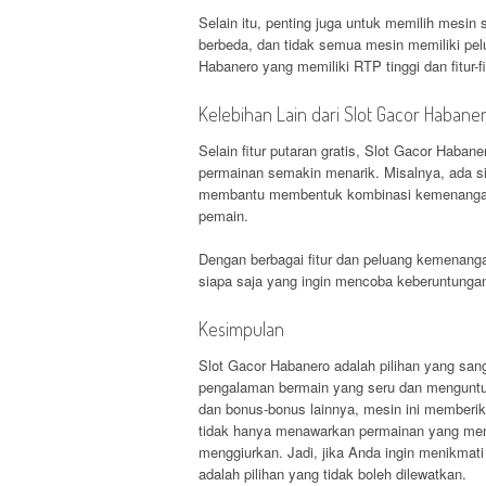
Selain itu, penting juga untuk memilih mesin 
berbeda, dan tidak semua mesin memiliki pe
Habanero yang memiliki RTP tinggi dan fitur-
Kelebihan Lain dari Slot Gacor Habane
Selain fitur putaran gratis, Slot Gacor Haba
permainan semakin menarik. Misalnya, ada si
membantu membentuk kombinasi kemenangan. A
pemain.
Dengan berbagai fitur dan peluang kemenanga
siapa saja yang ingin mencoba keberuntungan 
Kesimpulan
Slot Gacor Habanero adalah pilihan yang san
pengalaman bermain yang seru dan menguntungk
dan bonus-bonus lainnya, mesin ini memberi
tidak hanya menawarkan permainan yang meny
menggiurkan. Jadi, jika Anda ingin menikma
adalah pilihan yang tidak boleh dilewatkan.