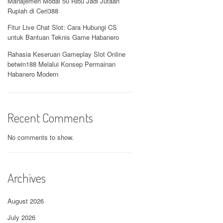
Manajemen Modal 50 Ribu Jadi Jutaan
Rupiah di Ceri388
Fitur Live Chat Slot: Cara Hubungi CS
untuk Bantuan Teknis Game Habanero
Rahasia Keseruan Gameplay Slot Online
betwin188 Melalui Konsep Permainan
Habanero Modern
Recent Comments
No comments to show.
Archives
August 2026
July 2026