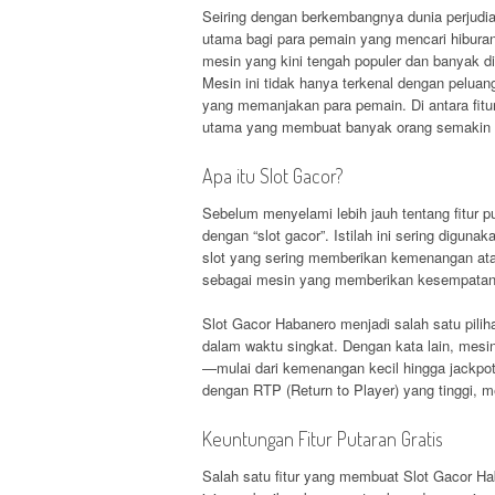
Seiring dengan berkembangnya dunia perjudian 
utama bagi para pemain yang mencari hibura
mesin yang kini tengah populer dan banyak di
Mesin ini tidak hanya terkenal dengan peluang
yang memanjakan para pemain. Di antara fitur-f
utama yang membuat banyak orang semakin t
Apa itu Slot Gacor?
Sebelum menyelami lebih jauh tentang fitur p
dengan “slot gacor”. Istilah ini sering digun
slot yang sering memberikan kemenangan atau
sebagai mesin yang memberikan kesempatan m
Slot Gacor Habanero menjadi salah satu pil
dalam waktu singkat. Dengan kata lain, mes
—mulai dari kemenangan kecil hingga jackpo
dengan RTP (Return to Player) yang tinggi, 
Keuntungan Fitur Putaran Gratis
Salah satu fitur yang membuat Slot Gacor Ha