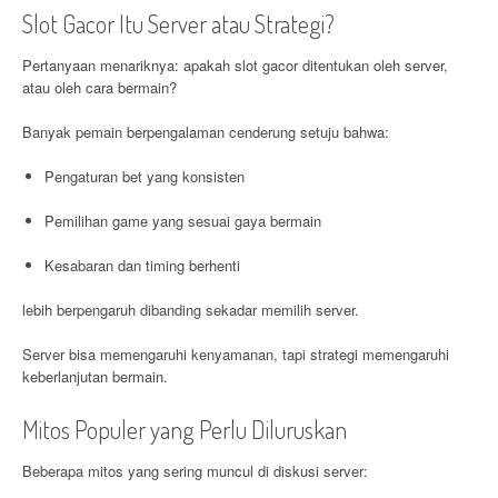
Slot Gacor Itu Server atau Strategi?
Pertanyaan menariknya: apakah slot gacor ditentukan oleh server,
atau oleh cara bermain?
Banyak pemain berpengalaman cenderung setuju bahwa:
Pengaturan bet yang konsisten
Pemilihan game yang sesuai gaya bermain
Kesabaran dan timing berhenti
lebih berpengaruh dibanding sekadar memilih server.
Server bisa memengaruhi kenyamanan, tapi strategi memengaruhi
keberlanjutan bermain.
Mitos Populer yang Perlu Diluruskan
Beberapa mitos yang sering muncul di diskusi server: