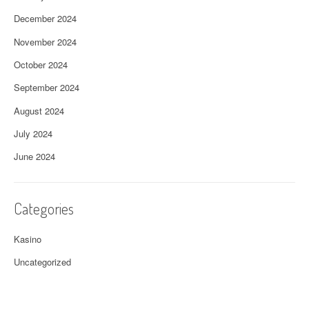
December 2024
November 2024
October 2024
September 2024
August 2024
July 2024
June 2024
Categories
Kasino
Uncategorized