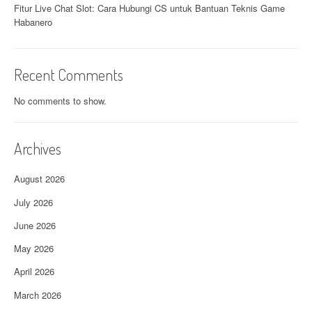
n
Fitur Live Chat Slot: Cara Hubungi CS untuk Bantuan Teknis Game
Habanero
Recent Comments
No comments to show.
Archives
August 2026
July 2026
June 2026
May 2026
April 2026
March 2026