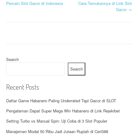
Pemain Slot Gacor di Indonesia
Cara Temukannya di Link Slot
o
Gacor
→
s
t
n
a
Search
v
Search
i
g
Recent Posts
a
Daftar Game Habanero Paling Underrated Tapi Gacor di SLOT
t
Pengalaman Dapat Super Mega Win Habanero di Link Rejekibet
i
Setting Turbo vs Manual Spin: Uji Coba di 3 Slot Populer
o
Manajemen Modal 50 Ribu Jadi Jutaan Rupiah di Ceri388