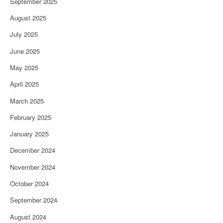
September 2025
August 2025
July 2025
June 2025
May 2025
April 2025
March 2025
February 2025
January 2025
December 2024
November 2024
October 2024
September 2024
August 2024