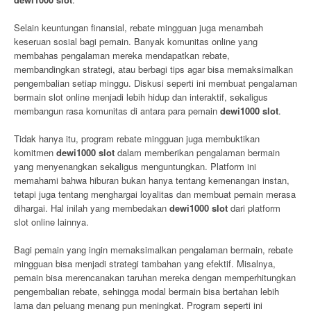
Selain keuntungan finansial, rebate mingguan juga menambah
keseruan sosial bagi pemain. Banyak komunitas online yang
membahas pengalaman mereka mendapatkan rebate,
membandingkan strategi, atau berbagi tips agar bisa memaksimalkan
pengembalian setiap minggu. Diskusi seperti ini membuat pengalaman
bermain slot online menjadi lebih hidup dan interaktif, sekaligus
membangun rasa komunitas di antara para pemain
dewi1000 slot
.
Tidak hanya itu, program rebate mingguan juga membuktikan
komitmen
dewi1000 slot
dalam memberikan pengalaman bermain
yang menyenangkan sekaligus menguntungkan. Platform ini
memahami bahwa hiburan bukan hanya tentang kemenangan instan,
tetapi juga tentang menghargai loyalitas dan membuat pemain merasa
dihargai. Hal inilah yang membedakan
dewi1000 slot
dari platform
slot online lainnya.
Bagi pemain yang ingin memaksimalkan pengalaman bermain, rebate
mingguan bisa menjadi strategi tambahan yang efektif. Misalnya,
pemain bisa merencanakan taruhan mereka dengan memperhitungkan
pengembalian rebate, sehingga modal bermain bisa bertahan lebih
lama dan peluang menang pun meningkat. Program seperti ini