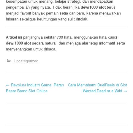
kesempatan untuk menang, belajar strategi, dan mendapatkan
pengembalian yang nyata. Tidak heran jika
dewi1000 slot
terus
menjadi favorit banyak pemain setia dan baru, karena menawarkan
hiburan sekaligus keuntungan yang sulit ditolak.
Artikel ini panjangnya sekitar 700 kata, menggunakan kata kunci
dewi1000 slot
secara natural, dan menjaga alur tetap informatif serta
menyenangkan untuk dibaca.
Uncategorized
P
←
Revolusi Industri Game: Peran
Cara Memahami DuelReels di Slot
Besar Brand Slot Online
Wanted Dead or a Wild
→
o
s
t
n