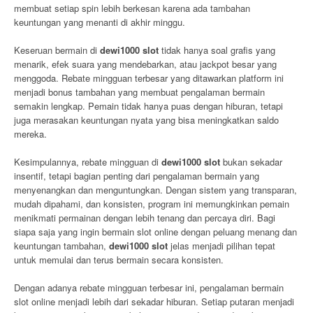
membuat setiap spin lebih berkesan karena ada tambahan
keuntungan yang menanti di akhir minggu.
Keseruan bermain di
dewi1000 slot
tidak hanya soal grafis yang
menarik, efek suara yang mendebarkan, atau jackpot besar yang
menggoda. Rebate mingguan terbesar yang ditawarkan platform ini
menjadi bonus tambahan yang membuat pengalaman bermain
semakin lengkap. Pemain tidak hanya puas dengan hiburan, tetapi
juga merasakan keuntungan nyata yang bisa meningkatkan saldo
mereka.
Kesimpulannya, rebate mingguan di
dewi1000 slot
bukan sekadar
insentif, tetapi bagian penting dari pengalaman bermain yang
menyenangkan dan menguntungkan. Dengan sistem yang transparan,
mudah dipahami, dan konsisten, program ini memungkinkan pemain
menikmati permainan dengan lebih tenang dan percaya diri. Bagi
siapa saja yang ingin bermain slot online dengan peluang menang dan
keuntungan tambahan,
dewi1000 slot
jelas menjadi pilihan tepat
untuk memulai dan terus bermain secara konsisten.
Dengan adanya rebate mingguan terbesar ini, pengalaman bermain
slot online menjadi lebih dari sekadar hiburan. Setiap putaran menjadi