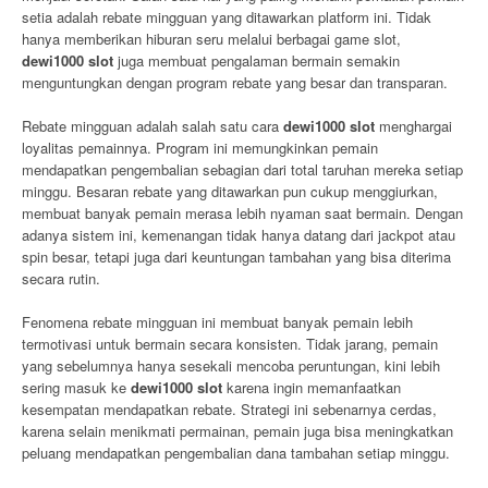
setia adalah rebate mingguan yang ditawarkan platform ini. Tidak
hanya memberikan hiburan seru melalui berbagai game slot,
dewi1000 slot
juga membuat pengalaman bermain semakin
menguntungkan dengan program rebate yang besar dan transparan.
Rebate mingguan adalah salah satu cara
dewi1000 slot
menghargai
loyalitas pemainnya. Program ini memungkinkan pemain
mendapatkan pengembalian sebagian dari total taruhan mereka setiap
minggu. Besaran rebate yang ditawarkan pun cukup menggiurkan,
membuat banyak pemain merasa lebih nyaman saat bermain. Dengan
adanya sistem ini, kemenangan tidak hanya datang dari jackpot atau
spin besar, tetapi juga dari keuntungan tambahan yang bisa diterima
secara rutin.
Fenomena rebate mingguan ini membuat banyak pemain lebih
termotivasi untuk bermain secara konsisten. Tidak jarang, pemain
yang sebelumnya hanya sesekali mencoba peruntungan, kini lebih
sering masuk ke
dewi1000 slot
karena ingin memanfaatkan
kesempatan mendapatkan rebate. Strategi ini sebenarnya cerdas,
karena selain menikmati permainan, pemain juga bisa meningkatkan
peluang mendapatkan pengembalian dana tambahan setiap minggu.