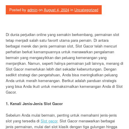
Posted by
admin
on
August 4, 2024
in
Uncategorized
Di dunia perjudian online yang semakin berkembang, permainan slot
tetap menjadi salah satu favorit utama para pemain. Di antara
berbagai merek dan jenis permainan slot, Slot Gacor telah mencuri
perhatian berkat kemampuannya untuk menawarkan pengalaman
bermain yang mengasyikkan dan peluang kemenangan yang
menjanjikan. Namun, seperti halnya permainan judi lainnya, menang di
Slot Gacor memerlukan lebih dari sekadar keberuntungan. Dengan
sedikit strategi dan pengetahuan, Anda bisa meningkatkan peluang
Anda untuk meraih kemenangan. Berikut adalah panduan strategis
yang bisa Anda ikuti untuk memaksimalkan kemenangan Anda di Slot
Gacor.
1. Kenali Jenis-Jenis Slot Gacor
Sebelum Anda mulai bermain, penting untuk memahami jenis-jenis
slot yang tersedia di
Slot gacor
. Slot Gacor menawarkan berbagai
jenis permainan, mulai dari slot klasik dengan tiga gulungan hingga