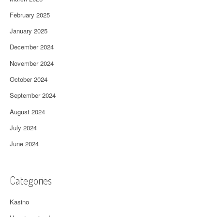
February 2025
January 2025
December 2024
November 2024
October 2024
September 2024
August 2024
July 2024
June 2024
Categories
Kasino