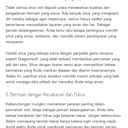
Tidak semua situs slot deposit pulsa menawarkan kualitas dan
pengalaman bermain yang sama. Ada banyak situs yang mengklaim
diri mereka sebagai agen terpercaya, namun hanya sedikit yang
benar-benar menyediakan layanan yang aman dan fair. Sebagai
pemain berpengalaman, Anda tentu tahu betapa pentingnya memilih
situs yang aman, terlisensi, dan memiliki sistem pembayaran yang
transparan.
Carilah situs yang bekerja sama dengan penyedia game ternama
seperti Dragoonsoft, yang telah terbukti memberikan permainan yang
adil dan seru. Situs dengan lisensi resmi akan memastikan bahwa
permainan yang Anda mainkan diawasi dan dijamin keamanannya.
Selain itu, pastikan situs tersebut memiliki sistem enkripsi yang baik
untuk menjaga data pribadi dan transaksi Anda tetap aman.
6. Bermain dengan Kesabaran dan Fokus
Keberuntungan mungkin memainkan peranan penting dalam
permainan slot, tetapi sebagai pemain berpengalaman, Anda tahu
bahwa kesabaran dan fokus juga berperan besar. Jangan terburu-buru
dalam memasang taruhan besar hanya karena ingin menang cepat.
Ambil waktu Anda untuk menikmati permainan dan bermain secara