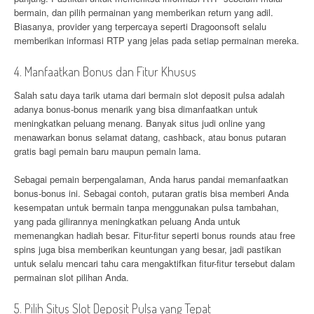
bermain, dan pilih permainan yang memberikan return yang adil.
Biasanya, provider yang terpercaya seperti Dragoonsoft selalu
memberikan informasi RTP yang jelas pada setiap permainan mereka.
4. Manfaatkan Bonus dan Fitur Khusus
Salah satu daya tarik utama dari bermain slot deposit pulsa adalah
adanya bonus-bonus menarik yang bisa dimanfaatkan untuk
meningkatkan peluang menang. Banyak situs judi online yang
menawarkan bonus selamat datang, cashback, atau bonus putaran
gratis bagi pemain baru maupun pemain lama.
Sebagai pemain berpengalaman, Anda harus pandai memanfaatkan
bonus-bonus ini. Sebagai contoh, putaran gratis bisa memberi Anda
kesempatan untuk bermain tanpa menggunakan pulsa tambahan,
yang pada gilirannya meningkatkan peluang Anda untuk
memenangkan hadiah besar. Fitur-fitur seperti bonus rounds atau free
spins juga bisa memberikan keuntungan yang besar, jadi pastikan
untuk selalu mencari tahu cara mengaktifkan fitur-fitur tersebut dalam
permainan slot pilihan Anda.
5. Pilih Situs Slot Deposit Pulsa yang Tepat