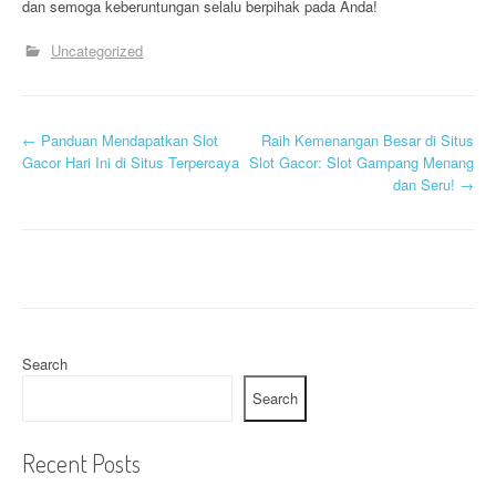
dan semoga keberuntungan selalu berpihak pada Anda!
Uncategorized
P
←
Panduan Mendapatkan Slot
Raih Kemenangan Besar di Situs
Gacor Hari Ini di Situs Terpercaya
Slot Gacor: Slot Gampang Menang
o
dan Seru!
→
s
t
n
a
Search
v
Search
i
g
Recent Posts