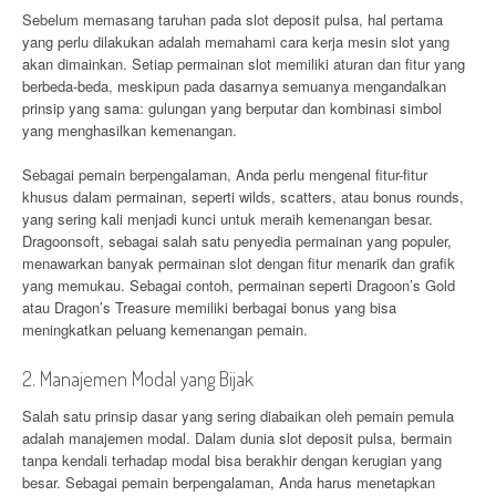
Sebelum memasang taruhan pada slot deposit pulsa, hal pertama
yang perlu dilakukan adalah memahami cara kerja mesin slot yang
akan dimainkan. Setiap permainan slot memiliki aturan dan fitur yang
berbeda-beda, meskipun pada dasarnya semuanya mengandalkan
prinsip yang sama: gulungan yang berputar dan kombinasi simbol
yang menghasilkan kemenangan.
Sebagai pemain berpengalaman, Anda perlu mengenal fitur-fitur
khusus dalam permainan, seperti wilds, scatters, atau bonus rounds,
yang sering kali menjadi kunci untuk meraih kemenangan besar.
Dragoonsoft, sebagai salah satu penyedia permainan yang populer,
menawarkan banyak permainan slot dengan fitur menarik dan grafik
yang memukau. Sebagai contoh, permainan seperti Dragoon’s Gold
atau Dragon’s Treasure memiliki berbagai bonus yang bisa
meningkatkan peluang kemenangan pemain.
2. Manajemen Modal yang Bijak
Salah satu prinsip dasar yang sering diabaikan oleh pemain pemula
adalah manajemen modal. Dalam dunia slot deposit pulsa, bermain
tanpa kendali terhadap modal bisa berakhir dengan kerugian yang
besar. Sebagai pemain berpengalaman, Anda harus menetapkan