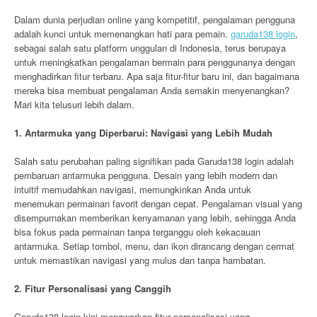
Dalam dunia perjudian online yang kompetitif, pengalaman pengguna
adalah kunci untuk memenangkan hati para pemain.
garuda138 login
,
sebagai salah satu platform unggulan di Indonesia, terus berupaya
untuk meningkatkan pengalaman bermain para penggunanya dengan
menghadirkan fitur terbaru. Apa saja fitur-fitur baru ini, dan bagaimana
mereka bisa membuat pengalaman Anda semakin menyenangkan?
Mari kita telusuri lebih dalam.
1. Antarmuka yang Diperbarui: Navigasi yang Lebih Mudah
Salah satu perubahan paling signifikan pada Garuda138 login adalah
pembaruan antarmuka pengguna. Desain yang lebih modern dan
intuitif memudahkan navigasi, memungkinkan Anda untuk
menemukan permainan favorit dengan cepat. Pengalaman visual yang
disempurnakan memberikan kenyamanan yang lebih, sehingga Anda
bisa fokus pada permainan tanpa terganggu oleh kekacauan
antarmuka. Setiap tombol, menu, dan ikon dirancang dengan cermat
untuk memastikan navigasi yang mulus dan tanpa hambatan.
2. Fitur Personalisasi yang Canggih
Garuda138 login kini menawarkan fitur personalisasi yang