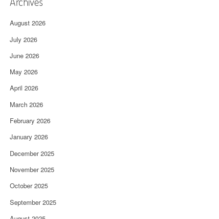
Archives
August 2026
July 2026
June 2026
May 2026
April 2026
March 2026
February 2026
January 2026
December 2025
November 2025
October 2025
September 2025
August 2025