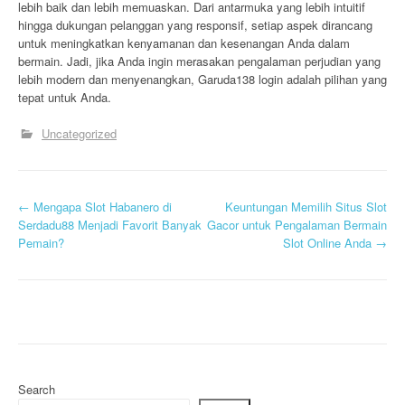
lebih baik dan lebih memuaskan. Dari antarmuka yang lebih intuitif
hingga dukungan pelanggan yang responsif, setiap aspek dirancang
untuk meningkatkan kenyamanan dan kesenangan Anda dalam
bermain. Jadi, jika Anda ingin merasakan pengalaman perjudian yang
lebih modern dan menyenangkan, Garuda138 login adalah pilihan yang
tepat untuk Anda.
Uncategorized
P
←
Mengapa Slot Habanero di
Keuntungan Memilih Situs Slot
Serdadu88 Menjadi Favorit Banyak
Gacor untuk Pengalaman Bermain
o
Pemain?
Slot Online Anda
→
s
t
n
a
Search