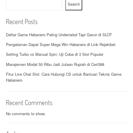
v
Search
i
g
Recent Posts
a
Daftar Game Habanero Paling Underrated Tapi Gacor di SLOT
t
Pengalaman Dapat Super Mega Win Habanero di Link Rejekibet
i
Setting Turbo vs Manual Spin: Uji Coba di 3 Slot Populer
o
Manajemen Modal 50 Ribu Jadi Jutaan Rupiah di Ceri388
n
Fitur Live Chat Slot: Cara Hubungi CS untuk Bantuan Teknis Game
Habanero
Recent Comments
No comments to show.