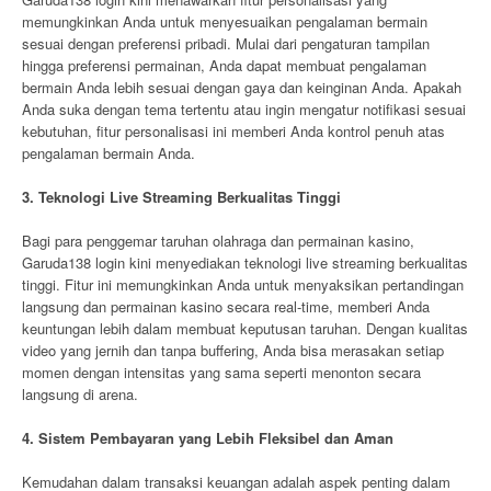
memungkinkan Anda untuk menyesuaikan pengalaman bermain
sesuai dengan preferensi pribadi. Mulai dari pengaturan tampilan
hingga preferensi permainan, Anda dapat membuat pengalaman
bermain Anda lebih sesuai dengan gaya dan keinginan Anda. Apakah
Anda suka dengan tema tertentu atau ingin mengatur notifikasi sesuai
kebutuhan, fitur personalisasi ini memberi Anda kontrol penuh atas
pengalaman bermain Anda.
3. Teknologi Live Streaming Berkualitas Tinggi
Bagi para penggemar taruhan olahraga dan permainan kasino,
Garuda138 login kini menyediakan teknologi live streaming berkualitas
tinggi. Fitur ini memungkinkan Anda untuk menyaksikan pertandingan
langsung dan permainan kasino secara real-time, memberi Anda
keuntungan lebih dalam membuat keputusan taruhan. Dengan kualitas
video yang jernih dan tanpa buffering, Anda bisa merasakan setiap
momen dengan intensitas yang sama seperti menonton secara
langsung di arena.
4. Sistem Pembayaran yang Lebih Fleksibel dan Aman
Kemudahan dalam transaksi keuangan adalah aspek penting dalam