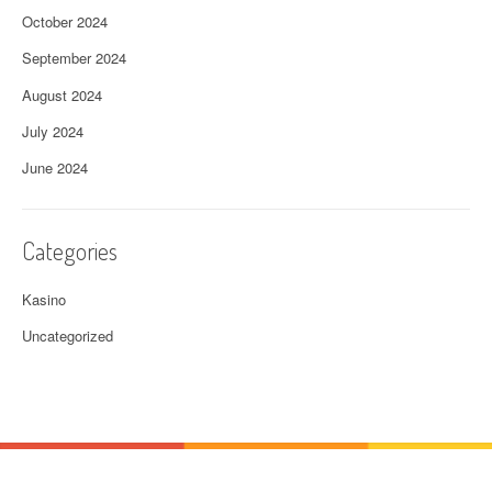
October 2024
September 2024
August 2024
July 2024
June 2024
Categories
Kasino
Uncategorized