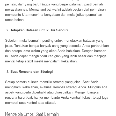
pemain, dari yang baru hingga yang berpengalaman, pasti pernah
merasakannya. Memahami bahwa ini adalah bagian dari permainan
membantu kita menerima kenyataan dan melanjutkan permainan
tanpa beban.
Tetapkan Batasan untuk Diri Sendiri
Sebelum mulai bermain, penting untuk menetapkan batasan yang
jelas. Tentukan berapa banyak uang yang bersedia Anda pertaruhkan
dan berapa lama waktu yang akan Anda habiskan. Dengan batasan
ini, Anda dapat menghindari kerugian yang lebih besar dan menjaga
mental tetap stabil meski mengalami kekalahan.
Buat Rencana dan Strategi
Setiap pemain sukses memiliki strategi yang jelas. Saat Anda
mengalami kekalahan, evaluasi kembali strategi Anda. Mungkin ada
aspek yang perlu diperbaiki atau disesuaikan. Mengembangkan
rencana baru tidak hanya membantu Anda kembali fokus, tetapi juga
memberi rasa kontrol atas situasi.
Mengelola Emosi Saat Bermain