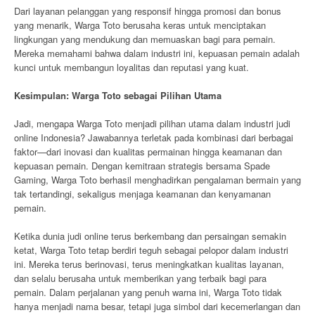
Dari layanan pelanggan yang responsif hingga promosi dan bonus
yang menarik, Warga Toto berusaha keras untuk menciptakan
lingkungan yang mendukung dan memuaskan bagi para pemain.
Mereka memahami bahwa dalam industri ini, kepuasan pemain adalah
kunci untuk membangun loyalitas dan reputasi yang kuat.
Kesimpulan: Warga Toto sebagai Pilihan Utama
Jadi, mengapa Warga Toto menjadi pilihan utama dalam industri judi
online Indonesia? Jawabannya terletak pada kombinasi dari berbagai
faktor—dari inovasi dan kualitas permainan hingga keamanan dan
kepuasan pemain. Dengan kemitraan strategis bersama Spade
Gaming, Warga Toto berhasil menghadirkan pengalaman bermain yang
tak tertandingi, sekaligus menjaga keamanan dan kenyamanan
pemain.
Ketika dunia judi online terus berkembang dan persaingan semakin
ketat, Warga Toto tetap berdiri teguh sebagai pelopor dalam industri
ini. Mereka terus berinovasi, terus meningkatkan kualitas layanan,
dan selalu berusaha untuk memberikan yang terbaik bagi para
pemain. Dalam perjalanan yang penuh warna ini, Warga Toto tidak
hanya menjadi nama besar, tetapi juga simbol dari kecemerlangan dan