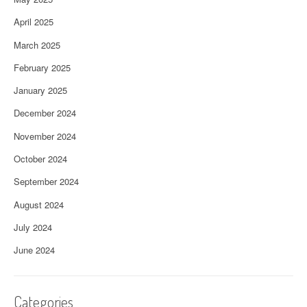
April 2025
March 2025
February 2025
January 2025
December 2024
November 2024
October 2024
September 2024
August 2024
July 2024
June 2024
Categories