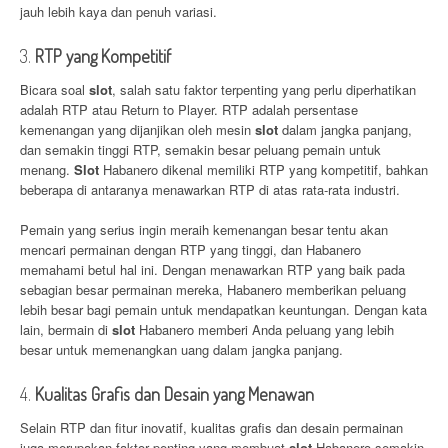
jauh lebih kaya dan penuh variasi.
3.
RTP yang Kompetitif
Bicara soal
slot
, salah satu faktor terpenting yang perlu diperhatikan
adalah RTP atau Return to Player. RTP adalah persentase
kemenangan yang dijanjikan oleh mesin
slot
dalam jangka panjang,
dan semakin tinggi RTP, semakin besar peluang pemain untuk
menang.
Slot
Habanero dikenal memiliki RTP yang kompetitif, bahkan
beberapa di antaranya menawarkan RTP di atas rata-rata industri.
Pemain yang serius ingin meraih kemenangan besar tentu akan
mencari permainan dengan RTP yang tinggi, dan Habanero
memahami betul hal ini. Dengan menawarkan RTP yang baik pada
sebagian besar permainan mereka, Habanero memberikan peluang
lebih besar bagi pemain untuk mendapatkan keuntungan. Dengan kata
lain, bermain di
slot
Habanero memberi Anda peluang yang lebih
besar untuk memenangkan uang dalam jangka panjang.
4.
Kualitas Grafis dan Desain yang Menawan
Selain RTP dan fitur inovatif, kualitas grafis dan desain permainan
juga merupakan faktor penting yang membuat
slot
Habanero semakin