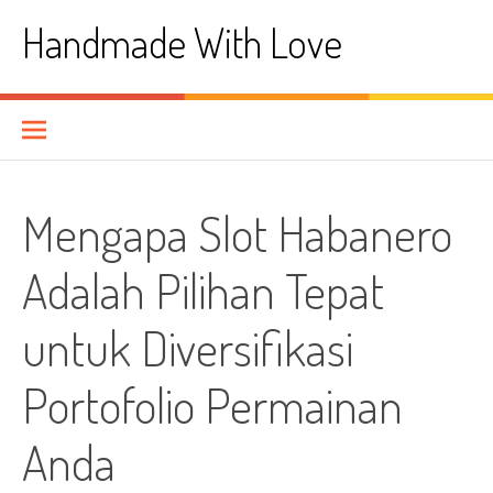
Skip
Handmade With Love
to
content
Mengapa Slot Habanero
Adalah Pilihan Tepat
untuk Diversifikasi
Portofolio Permainan
Anda