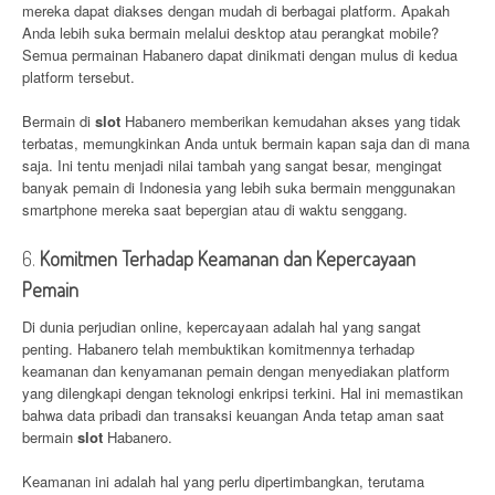
mereka dapat diakses dengan mudah di berbagai platform. Apakah
Anda lebih suka bermain melalui desktop atau perangkat mobile?
Semua permainan Habanero dapat dinikmati dengan mulus di kedua
platform tersebut.
Bermain di
slot
Habanero memberikan kemudahan akses yang tidak
terbatas, memungkinkan Anda untuk bermain kapan saja dan di mana
saja. Ini tentu menjadi nilai tambah yang sangat besar, mengingat
banyak pemain di Indonesia yang lebih suka bermain menggunakan
smartphone mereka saat bepergian atau di waktu senggang.
6.
Komitmen Terhadap Keamanan dan Kepercayaan
Pemain
Di dunia perjudian online, kepercayaan adalah hal yang sangat
penting. Habanero telah membuktikan komitmennya terhadap
keamanan dan kenyamanan pemain dengan menyediakan platform
yang dilengkapi dengan teknologi enkripsi terkini. Hal ini memastikan
bahwa data pribadi dan transaksi keuangan Anda tetap aman saat
bermain
slot
Habanero.
Keamanan ini adalah hal yang perlu dipertimbangkan, terutama