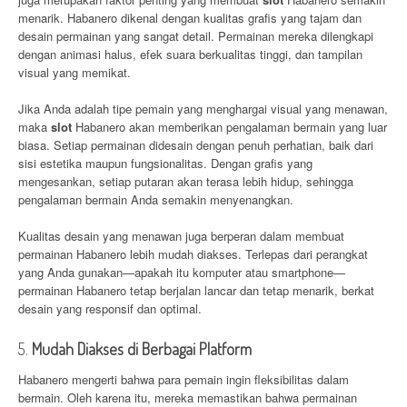
menarik. Habanero dikenal dengan kualitas grafis yang tajam dan
desain permainan yang sangat detail. Permainan mereka dilengkapi
dengan animasi halus, efek suara berkualitas tinggi, dan tampilan
visual yang memikat.
Jika Anda adalah tipe pemain yang menghargai visual yang menawan,
maka
slot
Habanero akan memberikan pengalaman bermain yang luar
biasa. Setiap permainan didesain dengan penuh perhatian, baik dari
sisi estetika maupun fungsionalitas. Dengan grafis yang
mengesankan, setiap putaran akan terasa lebih hidup, sehingga
pengalaman bermain Anda semakin menyenangkan.
Kualitas desain yang menawan juga berperan dalam membuat
permainan Habanero lebih mudah diakses. Terlepas dari perangkat
yang Anda gunakan—apakah itu komputer atau smartphone—
permainan Habanero tetap berjalan lancar dan tetap menarik, berkat
desain yang responsif dan optimal.
5.
Mudah Diakses di Berbagai Platform
Habanero mengerti bahwa para pemain ingin fleksibilitas dalam
bermain. Oleh karena itu, mereka memastikan bahwa permainan