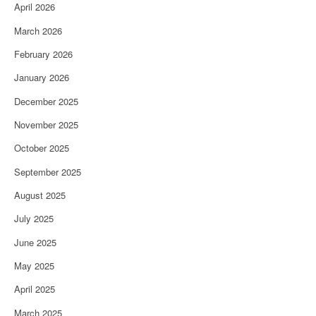
April 2026
March 2026
February 2026
January 2026
December 2025
November 2025
October 2025
September 2025
August 2025
July 2025
June 2025
May 2025
April 2025
March 2025