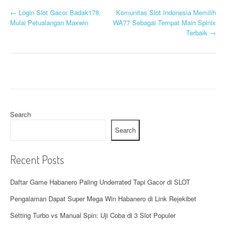
P
←
Login Slot Gacor Badak178:
Komunitas Slot Indonesia Memilih
Mulai Petualangan Maxwin
WA77 Sebagai Tempat Main Spinix
o
Terbaik
→
s
t
n
a
Search
v
Search
i
g
Recent Posts
a
Daftar Game Habanero Paling Underrated Tapi Gacor di SLOT
t
Pengalaman Dapat Super Mega Win Habanero di Link Rejekibet
i
Setting Turbo vs Manual Spin: Uji Coba di 3 Slot Populer