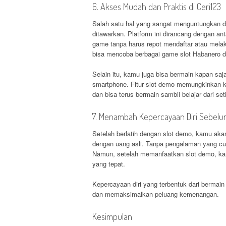
6. Akses Mudah dan Praktis di Ceri123
Salah satu hal yang sangat menguntungkan d
ditawarkan. Platform ini dirancang dengan a
game tanpa harus repot mendaftar atau mela
bisa mencoba berbagai game slot Habanero 
Selain itu, kamu juga bisa bermain kapan sa
smartphone. Fitur slot demo memungkinkan 
dan bisa terus bermain sambil belajar dari set
7. Menambah Kepercayaan Diri Sebelu
Setelah berlatih dengan slot demo, kamu akan
dengan uang asli. Tanpa pengalaman yang cu
Namun, setelah memanfaatkan slot demo, kam
yang tepat.
Kepercayaan diri yang terbentuk dari berma
dan memaksimalkan peluang kemenangan.
Kesimpulan