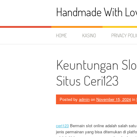
Skip
Handmade With Lo
to
content
HOME
KASINO
PRIVACY POL
Keuntungan Slo
Situs Ceri123
Posted by
admin
on
November 15, 2024
in
ceri123
Bermain slot online adalah salah satu
jenis permainan yang bisa ditemukan di platf