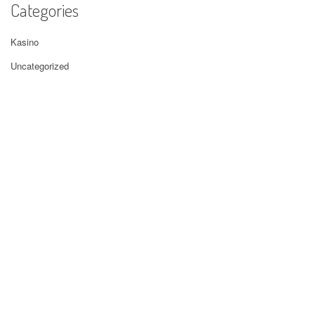
Categories
Kasino
Uncategorized