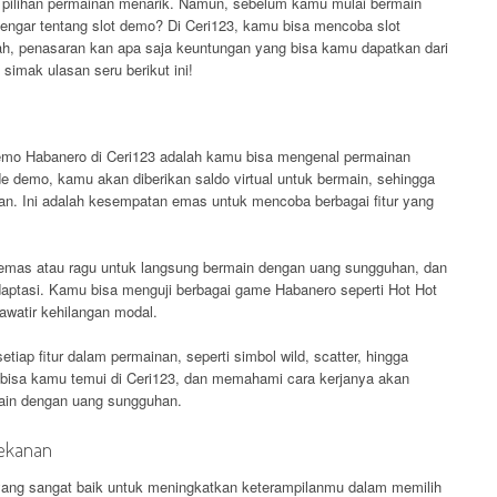
 pilihan permainan menarik. Namun, sebelum kamu mulai bermain
ngar tentang slot demo? Di Ceri123, kamu bisa mencoba slot
Wah, penasaran kan apa saja keuntungan yang bisa kamu dapatkan dari
simak ulasan seru berikut ini!
emo Habanero di Ceri123 adalah kamu bisa mengenal permainan
e demo, kamu akan diberikan saldo virtual untuk bermain, sehingga
irkan. Ini adalah kesempatan emas untuk mencoba berbagai fitur yang
mas atau ragu untuk langsung bermain dengan uang sungguhan, dan
aptasi. Kamu bisa menguji berbagai game Habanero seperti Hot Hot
hawatir kehilangan modal.
etiap fitur dalam permainan, seperti simbol wild, scatter, hingga
i bisa kamu temui di Ceri123, dan memahami cara kerjanya akan
ain dengan uang sungguhan.
Tekanan
yang sangat baik untuk meningkatkan keterampilanmu dalam memilih