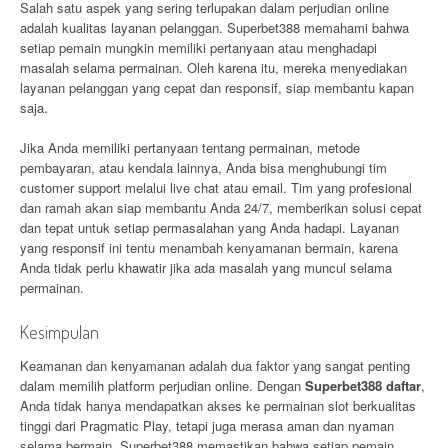
Salah satu aspek yang sering terlupakan dalam perjudian online
adalah kualitas layanan pelanggan. Superbet388 memahami bahwa
setiap pemain mungkin memiliki pertanyaan atau menghadapi
masalah selama permainan. Oleh karena itu, mereka menyediakan
layanan pelanggan yang cepat dan responsif, siap membantu kapan
saja.
Jika Anda memiliki pertanyaan tentang permainan, metode
pembayaran, atau kendala lainnya, Anda bisa menghubungi tim
customer support melalui live chat atau email. Tim yang profesional
dan ramah akan siap membantu Anda 24/7, memberikan solusi cepat
dan tepat untuk setiap permasalahan yang Anda hadapi. Layanan
yang responsif ini tentu menambah kenyamanan bermain, karena
Anda tidak perlu khawatir jika ada masalah yang muncul selama
permainan.
Kesimpulan
Keamanan dan kenyamanan adalah dua faktor yang sangat penting
dalam memilih platform perjudian online. Dengan
Superbet388 daftar
,
Anda tidak hanya mendapatkan akses ke permainan slot berkualitas
tinggi dari Pragmatic Play, tetapi juga merasa aman dan nyaman
selama bermain. Superbet388 memastikan bahwa setiap pemain