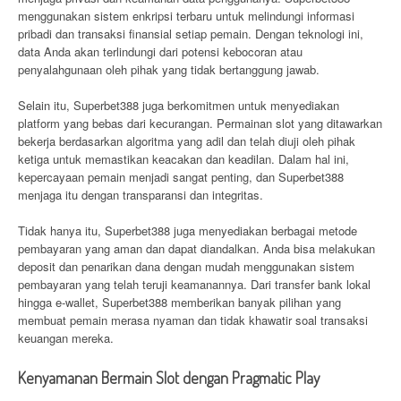
menggunakan sistem enkripsi terbaru untuk melindungi informasi
pribadi dan transaksi finansial setiap pemain. Dengan teknologi ini,
data Anda akan terlindungi dari potensi kebocoran atau
penyalahgunaan oleh pihak yang tidak bertanggung jawab.
Selain itu, Superbet388 juga berkomitmen untuk menyediakan
platform yang bebas dari kecurangan. Permainan slot yang ditawarkan
bekerja berdasarkan algoritma yang adil dan telah diuji oleh pihak
ketiga untuk memastikan keacakan dan keadilan. Dalam hal ini,
kepercayaan pemain menjadi sangat penting, dan Superbet388
menjaga itu dengan transparansi dan integritas.
Tidak hanya itu, Superbet388 juga menyediakan berbagai metode
pembayaran yang aman dan dapat diandalkan. Anda bisa melakukan
deposit dan penarikan dana dengan mudah menggunakan sistem
pembayaran yang telah teruji keamanannya. Dari transfer bank lokal
hingga e-wallet, Superbet388 memberikan banyak pilihan yang
membuat pemain merasa nyaman dan tidak khawatir soal transaksi
keuangan mereka.
Kenyamanan Bermain Slot dengan Pragmatic Play