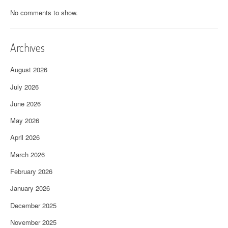
No comments to show.
Archives
August 2026
July 2026
June 2026
May 2026
April 2026
March 2026
February 2026
January 2026
December 2025
November 2025