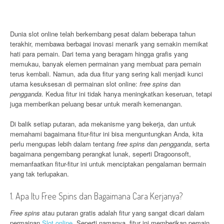
Dunia slot online telah berkembang pesat dalam beberapa tahun
terakhir, membawa berbagai inovasi menarik yang semakin memikat
hati para pemain. Dari tema yang beragam hingga grafis yang
memukau, banyak elemen permainan yang membuat para pemain
terus kembali. Namun, ada dua fitur yang sering kali menjadi kunci
utama kesuksesan di permainan slot online:
free spins
dan
pengganda
. Kedua fitur ini tidak hanya meningkatkan keseruan, tetapi
juga memberikan peluang besar untuk meraih kemenangan.
Di balik setiap putaran, ada mekanisme yang bekerja, dan untuk
memahami bagaimana fitur-fitur ini bisa menguntungkan Anda, kita
perlu mengupas lebih dalam tentang
free spins
dan
pengganda
, serta
bagaimana pengembang perangkat lunak, seperti Dragoonsoft,
memanfaatkan fitur-fitur ini untuk menciptakan pengalaman bermain
yang tak terlupakan.
1. Apa Itu Free Spins dan Bagaimana Cara Kerjanya?
Free spins
atau putaran gratis adalah fitur yang sangat dicari dalam
permainan
Slot online
. Seperti namanya, fitur ini memberikan pemain