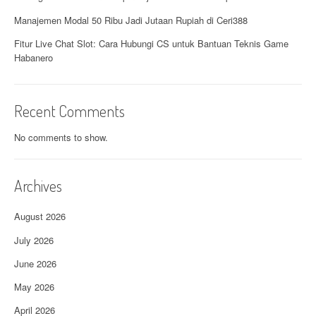
o
Manajemen Modal 50 Ribu Jadi Jutaan Rupiah di Ceri388
n
Fitur Live Chat Slot: Cara Hubungi CS untuk Bantuan Teknis Game
Habanero
Recent Comments
No comments to show.
Archives
August 2026
July 2026
June 2026
May 2026
April 2026