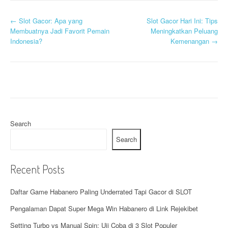
P
←
Slot Gacor: Apa yang
Slot Gacor Hari Ini: Tips
Membuatnya Jadi Favorit Pemain
Meningkatkan Peluang
o
Indonesia?
Kemenangan
→
s
t
n
a
Search
v
Search
i
g
Recent Posts
a
Daftar Game Habanero Paling Underrated Tapi Gacor di SLOT
t
Pengalaman Dapat Super Mega Win Habanero di Link Rejekibet
i
Setting Turbo vs Manual Spin: Uji Coba di 3 Slot Populer