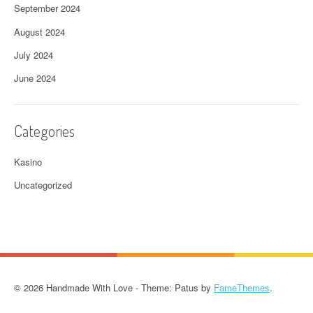
September 2024
August 2024
July 2024
June 2024
Categories
Kasino
Uncategorized
© 2026 Handmade With Love - Theme: Patus by
FameThemes
.