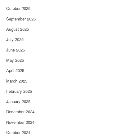
October 2025
September 2025
August 2025
July 2025
June 2025
May 2025
April 2025
March 2025
February 2025
January 2025
December 2024
November 2024
October 2024