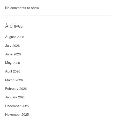
No comments to show.
Archives
August 2026
July 2026
June 2026
May 2026
April 2026
March 2026
February 2026
January 2026
December 2025
November 2025