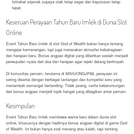
Istirahat sejenak supaya otak tetap segar dan keputusan tetap
tepat.
Keseruan Perayaan Tahun Baru Imlek di Dunia Slot
Online
Event Tahun Baru Imlek di slot God of Wealth bukan hanya tentang
mengejar kemenangan, tapi juga merasakan atmosfer kebahagiaan
dan harapan baru. Bonus angpao digital yang diberikan seolah menjadi
perwujudan nyata dari doa dan harapan agar rejeki datang berlimpah.
Di komunitas pemain, terutama di MAHJONGJP88, perayaan ini
sering disertai dengan berbagai tantangan dan kompetisi seru yang
menambah semangat bertanding. Tidak jarang, cerita keberuntungan
dari bonus angpao menjadi topik hangat yang dibagikan antar pemain.
Kesimpulan
Event Tahun Baru Imlek membawa warna baru dalam dunia slot
online, khususnya dengan hadirnya bonus angpao digital di game God
of Wealth. Ini bukan hanya soal menang atau kalah, tapi tentang