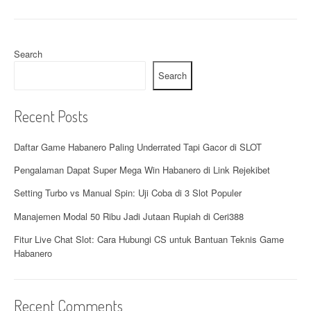
n
a
Search
v
Search
i
g
Recent Posts
a
Daftar Game Habanero Paling Underrated Tapi Gacor di SLOT
t
Pengalaman Dapat Super Mega Win Habanero di Link Rejekibet
i
Setting Turbo vs Manual Spin: Uji Coba di 3 Slot Populer
o
Manajemen Modal 50 Ribu Jadi Jutaan Rupiah di Ceri388
n
Fitur Live Chat Slot: Cara Hubungi CS untuk Bantuan Teknis Game
Habanero
Recent Comments