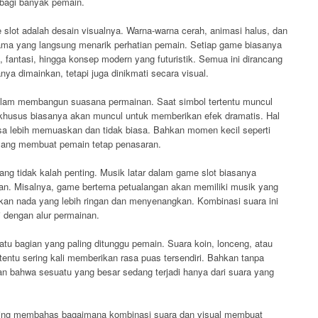
bagi banyak pemain.
 slot adalah desain visualnya. Warna-warna cerah, animasi halus, dan
ama yang langsung menarik perhatian pemain. Setiap game biasanya
, fantasi, hingga konsep modern yang futuristik. Semua ini dirancang
a dimainkan, tetapi juga dinikmati secara visual.
alam membangun suasana permainan. Saat simbol tertentu muncul
 khusus biasanya akan muncul untuk memberikan efek dramatis. Hal
a lebih memuaskan dan tidak biasa. Bahkan momen kecil seperti
 yang membuat pemain tetap penasaran.
 yang tidak kalah penting. Musik latar dalam game slot biasanya
an. Misalnya, game bertema petualangan akan memiliki musik yang
kan nada yang lebih ringan dan menyenangkan. Kombinasi suara ini
dengan alur permainan.
tu bagian yang paling ditunggu pemain. Suara koin, lonceng, atau
entu sering kali memberikan rasa puas tersendiri. Bahkan tanpa
an bahwa sesuatu yang besar sedang terjadi hanya dari suara yang
ring membahas bagaimana kombinasi suara dan visual membuat