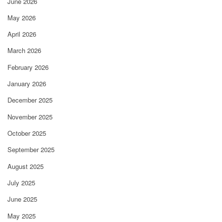
June 2026
May 2026
April 2026
March 2026
February 2026
January 2026
December 2025
November 2025
October 2025
September 2025
August 2025
July 2025
June 2025
May 2025