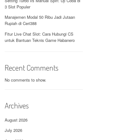
Setting Turbo vs Manual Spin: Uji Coba di
3 Slot Populer
Manajemen Modal 50 Ribu Jadi Jutaan
Rupiah di Ceri388
Fitur Live Chat Slot: Cara Hubungi CS
untuk Bantuan Teknis Game Habanero
Recent Comments
No comments to show.
Archives
August 2026
July 2026