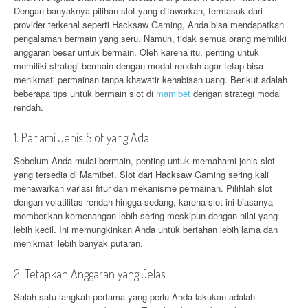
Dengan banyaknya pilihan slot yang ditawarkan, termasuk dari
provider terkenal seperti Hacksaw Gaming, Anda bisa mendapatkan
pengalaman bermain yang seru. Namun, tidak semua orang memiliki
anggaran besar untuk bermain. Oleh karena itu, penting untuk
memiliki strategi bermain dengan modal rendah agar tetap bisa
menikmati permainan tanpa khawatir kehabisan uang. Berikut adalah
beberapa tips untuk bermain slot di
mamibet
dengan strategi modal
rendah.
1. Pahami Jenis Slot yang Ada
Sebelum Anda mulai bermain, penting untuk memahami jenis slot
yang tersedia di Mamibet. Slot dari Hacksaw Gaming sering kali
menawarkan variasi fitur dan mekanisme permainan. Pilihlah slot
dengan volatilitas rendah hingga sedang, karena slot ini biasanya
memberikan kemenangan lebih sering meskipun dengan nilai yang
lebih kecil. Ini memungkinkan Anda untuk bertahan lebih lama dan
menikmati lebih banyak putaran.
2. Tetapkan Anggaran yang Jelas
Salah satu langkah pertama yang perlu Anda lakukan adalah