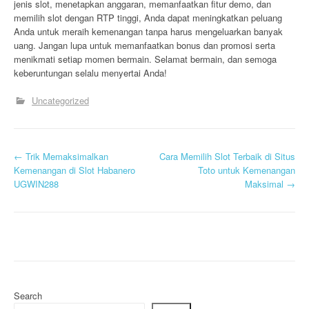
jenis slot, menetapkan anggaran, memanfaatkan fitur demo, dan
memilih slot dengan RTP tinggi, Anda dapat meningkatkan peluang
Anda untuk meraih kemenangan tanpa harus mengeluarkan banyak
uang. Jangan lupa untuk memanfaatkan bonus dan promosi serta
menikmati setiap momen bermain. Selamat bermain, dan semoga
keberuntungan selalu menyertai Anda!
Uncategorized
P
←
Trik Memaksimalkan
Cara Memilih Slot Terbaik di Situs
Kemenangan di Slot Habanero
Toto untuk Kemenangan
o
UGWIN288
Maksimal
→
s
t
n
a
Search