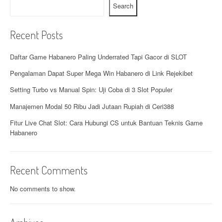
v
Search
i
g
Recent Posts
a
Daftar Game Habanero Paling Underrated Tapi Gacor di SLOT
t
Pengalaman Dapat Super Mega Win Habanero di Link Rejekibet
i
Setting Turbo vs Manual Spin: Uji Coba di 3 Slot Populer
o
Manajemen Modal 50 Ribu Jadi Jutaan Rupiah di Ceri388
n
Fitur Live Chat Slot: Cara Hubungi CS untuk Bantuan Teknis Game
Habanero
Recent Comments
No comments to show.