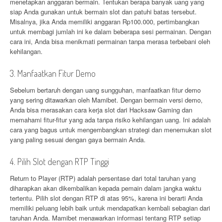
menetapkan anggaran bermain. Tentukan berapa banyak uang yang
siap Anda gunakan untuk bermain slot dan patuhi batas tersebut.
Misalnya, jika Anda memiliki anggaran Rp100.000, pertimbangkan
untuk membagi jumlah ini ke dalam beberapa sesi permainan. Dengan
cara ini, Anda bisa menikmati permainan tanpa merasa terbebani oleh
kehilangan.
3. Manfaatkan Fitur Demo
Sebelum bertaruh dengan uang sungguhan, manfaatkan fitur demo
yang sering ditawarkan oleh Mamibet. Dengan bermain versi demo,
Anda bisa merasakan cara kerja slot dari Hacksaw Gaming dan
memahami fitur-fitur yang ada tanpa risiko kehilangan uang. Ini adalah
cara yang bagus untuk mengembangkan strategi dan menemukan slot
yang paling sesuai dengan gaya bermain Anda.
4. Pilih Slot dengan RTP Tinggi
Return to Player (RTP) adalah persentase dari total taruhan yang
diharapkan akan dikembalikan kepada pemain dalam jangka waktu
tertentu. Pilih slot dengan RTP di atas 95%, karena ini berarti Anda
memiliki peluang lebih baik untuk mendapatkan kembali sebagian dari
taruhan Anda. Mamibet menawarkan informasi tentang RTP setiap